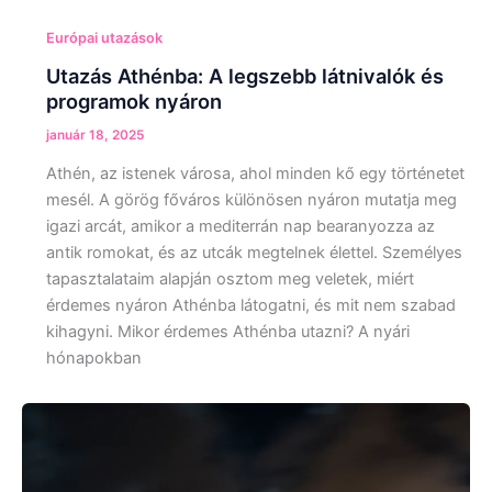
Európai utazások
Utazás Athénba: A legszebb látnivalók és
programok nyáron
január 18, 2025
Athén, az istenek városa, ahol minden kő egy történetet
mesél. A görög főváros különösen nyáron mutatja meg
igazi arcát, amikor a mediterrán nap bearanyozza az
antik romokat, és az utcák megtelnek élettel. Személyes
tapasztalataim alapján osztom meg veletek, miért
érdemes nyáron Athénba látogatni, és mit nem szabad
kihagyni. Mikor érdemes Athénba utazni? A nyári
hónapokban