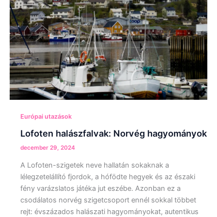
Európai utazások
Lofoten halászfalvak: Norvég hagyományok
december 29, 2024
A Lofoten-szigetek neve hallatán sokaknak a
lélegzetelállító fjordok, a hófödte hegyek és az északi
fény varázslatos játéka jut eszébe. Azonban ez a
csodálatos norvég szigetcsoport ennél sokkal többet
rejt: évszázados halászati hagyományokat, autentikus