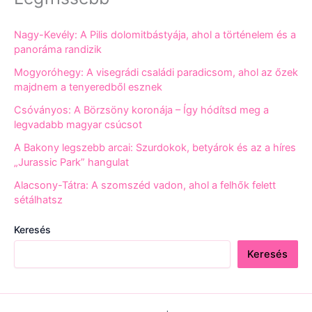
Nagy-Kevély: A Pilis dolomitbástyája, ahol a történelem és a
panoráma randizik
Mogyoróhegy: A visegrádi családi paradicsom, ahol az őzek
majdnem a tenyeredből esznek
Csóványos: A Börzsöny koronája – Így hódítsd meg a
legvadabb magyar csúcsot
A Bakony legszebb arcai: Szurdokok, betyárok és az a híres
„Jurassic Park” hangulat
Alacsony-Tátra: A szomszéd vadon, ahol a felhők felett
sétálhatsz
Keresés
Keresés