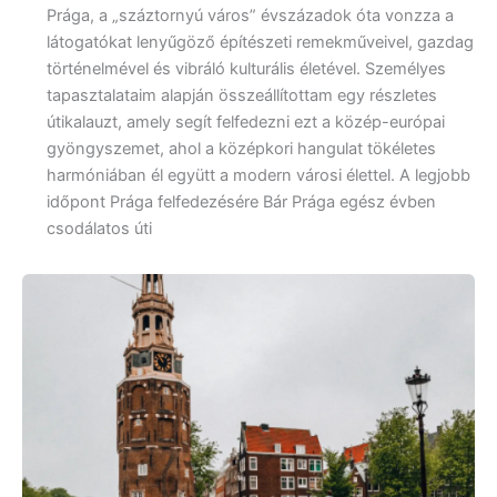
Prága, a „száztornyú város” évszázadok óta vonzza a
látogatókat lenyűgöző építészeti remekműveivel, gazdag
történelmével és vibráló kulturális életével. Személyes
tapasztalataim alapján összeállítottam egy részletes
útikalauzt, amely segít felfedezni ezt a közép-európai
gyöngyszemet, ahol a középkori hangulat tökéletes
harmóniában él együtt a modern városi élettel. A legjobb
időpont Prága felfedezésére Bár Prága egész évben
csodálatos úti