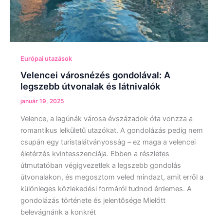
Európai utazások
Velencei városnézés gondolával: A
legszebb útvonalak és látnivalók
január 19, 2025
Velence, a lagúnák városa évszázadok óta vonzza a
romantikus lelkületű utazókat. A gondolázás pedig nem
csupán egy turistalátványosság – ez maga a velencei
életérzés kvintesszenciája. Ebben a részletes
útmutatóban végigvezetlek a legszebb gondolás
útvonalakon, és megosztom veled mindazt, amit erről a
különleges közlekedési formáról tudnod érdemes. A
gondolázás története és jelentősége Mielőtt
belevágnánk a konkrét