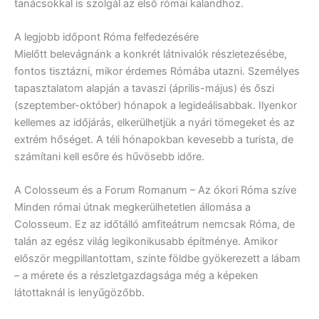
tanácsokkal is szolgál az első római kalandhoz.
A legjobb időpont Róma felfedezésére
Mielőtt belevágnánk a konkrét látnivalók részletezésébe,
fontos tisztázni, mikor érdemes Rómába utazni. Személyes
tapasztalatom alapján a tavaszi (április-május) és őszi
(szeptember-október) hónapok a legideálisabbak. Ilyenkor
kellemes az időjárás, elkerülhetjük a nyári tömegeket és az
extrém hőséget. A téli hónapokban kevesebb a turista, de
számítani kell esőre és hűvösebb időre.
A Colosseum és a Forum Romanum – Az ókori Róma szíve
Minden római útnak megkerülhetetlen állomása a
Colosseum. Ez az időtálló amfiteátrum nemcsak Róma, de
talán az egész világ legikonikusabb építménye. Amikor
először megpillantottam, szinte földbe gyökerezett a lábam
– a mérete és a részletgazdagsága még a képeken
látottaknál is lenyűgözőbb.