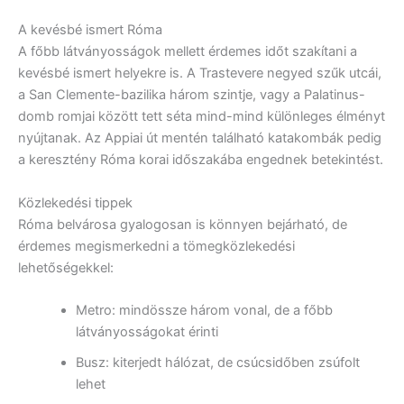
A kevésbé ismert Róma
A főbb látványosságok mellett érdemes időt szakítani a
kevésbé ismert helyekre is. A Trastevere negyed szűk utcái,
a San Clemente-bazilika három szintje, vagy a Palatinus-
domb romjai között tett séta mind-mind különleges élményt
nyújtanak. Az Appiai út mentén található katakombák pedig
a keresztény Róma korai időszakába engednek betekintést.
Közlekedési tippek
Róma belvárosa gyalogosan is könnyen bejárható, de
érdemes megismerkedni a tömegközlekedési
lehetőségekkel:
Metro: mindössze három vonal, de a főbb
látványosságokat érinti
Busz: kiterjedt hálózat, de csúcsidőben zsúfolt
lehet