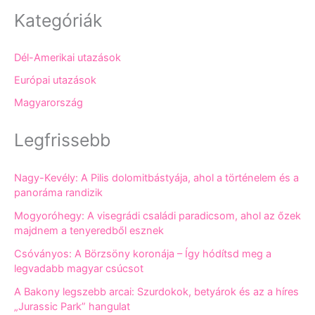
Kategóriák
Dél-Amerikai utazások
Európai utazások
Magyarország
Legfrissebb
Nagy-Kevély: A Pilis dolomitbástyája, ahol a történelem és a
panoráma randizik
Mogyoróhegy: A visegrádi családi paradicsom, ahol az őzek
majdnem a tenyeredből esznek
Csóványos: A Börzsöny koronája – Így hódítsd meg a
legvadabb magyar csúcsot
A Bakony legszebb arcai: Szurdokok, betyárok és az a híres
„Jurassic Park” hangulat