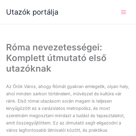
Skip
Utazók portálja
to
content
Róma nevezetességei:
Komplett útmutató első
utazóknak
Az Örök Város, ahogy Rómát gyakran emlegetik, olyan hely,
ahol minden sarkon történelem, művészet és kultúra vár
ránk. Első római utazásom során magam is teljesen
lenyűgözött ez a varázslatos metropolisz, és most
szeretném megosztani mindazt a tudást és tapasztalatot,
amit összegyűjtöttem. Ez az útmutató segít eligazodni a
város legfontosabb látnivalói között, és praktikus