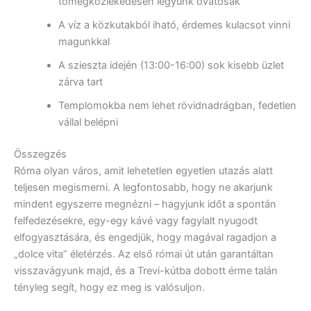
tömegközlekedésen legyünk óvatosak
A víz a közkutakból iható, érdemes kulacsot vinni
magunkkal
A szieszta idején (13:00-16:00) sok kisebb üzlet
zárva tart
Templomokba nem lehet rövidnadrágban, fedetlen
vállal belépni
Összegzés
Róma olyan város, amit lehetetlen egyetlen utazás alatt
teljesen megismerni. A legfontosabb, hogy ne akarjunk
mindent egyszerre megnézni – hagyjunk időt a spontán
felfedezésekre, egy-egy kávé vagy fagylalt nyugodt
elfogyasztására, és engedjük, hogy magával ragadjon a
„dolce vita” életérzés. Az első római út után garantáltan
visszavágyunk majd, és a Trevi-kútba dobott érme talán
tényleg segít, hogy ez meg is valósuljon.