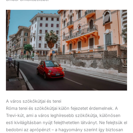
A város szökőkútjai és terei
Róma terei és szökőkútjai külön fejezetet érdemelnek. A
Trevi-kút, ami a város leghíresebb szökőkútja, különösen
esti kivilágításban nyújt felejthetetlen látványt. Ne felejtsük el
bedobni az aprópénzt – a hagyomány szerint így biztosan