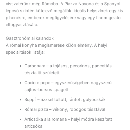
visszatérünk még Rómába. A Piazza Navona és a Spanyol
lépcső szintén kötelező megállók, ideális helyszínek egy kis
pihenésre, emberek megfigyelésére vagy egy finom gelato
elfogyasztására.
Gasztronómiai kalandok
A római konyha megismerése külön élmény. A helyi
specialitások listája:
Carbonara – a tojásos, pecorinos, pancettás
tészta itt született
Cacio e pepe – egyszerűségében nagyszerű
sajtos-borsos spagetti
Supplì – rizzsel töltött, rántott golyócskák
Római pizza – vékony, ropogós tésztával
Articsóka alla romana – helyi módra készített
articsóka