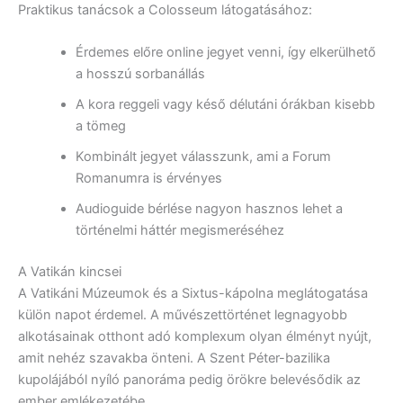
Praktikus tanácsok a Colosseum látogatásához:
Érdemes előre online jegyet venni, így elkerülhető
a hosszú sorbanállás
A kora reggeli vagy késő délutáni órákban kisebb
a tömeg
Kombinált jegyet válasszunk, ami a Forum
Romanumra is érvényes
Audioguide bérlése nagyon hasznos lehet a
történelmi háttér megismeréséhez
A Vatikán kincsei
A Vatikáni Múzeumok és a Sixtus-kápolna meglátogatása
külön napot érdemel. A művészettörténet legnagyobb
alkotásainak otthont adó komplexum olyan élményt nyújt,
amit nehéz szavakba önteni. A Szent Péter-bazilika
kupolájából nyíló panoráma pedig örökre belevésődik az
ember emlékezetébe.