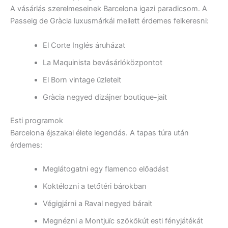
A vásárlás szerelmeseinek Barcelona igazi paradicsom. A
Passeig de Gràcia luxusmárkái mellett érdemes felkeresni:
El Corte Inglés áruházat
La Maquinista bevásárlóközpontot
El Born vintage üzleteit
Gràcia negyed dizájner boutique-jait
Esti programok
Barcelona éjszakai élete legendás. A tapas túra után
érdemes:
Meglátogatni egy flamenco előadást
Koktélozni a tetőtéri bárokban
Végigjárni a Raval negyed bárait
Megnézni a Montjuïc szökőkút esti fényjátékát