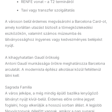
RENFE vonat – a T2 terminálról
Taxi vagy transzfer szolgáltatás
A városon belül érdemes megvásárolni a Barcelona Card-ot,
amely korlátlan utazást biztosít a tömegközlekedési
eszközökön, valamint számos múzeumba és
látványossághoz ingyenes vagy kedvezményes belépést
nyújt.
A kihagyhatatlan Gaudí örökség
Antoni Gaudí munkássága örökre meghatározza Barcelona
arculatát. A modernista építész alkotásai közül feltétlenül
látni kell:
Sagrada Familia
A város jelképe, a még mindig épülő bazilika lenyűgöző
látványt nyújt kívül-belül. Érdemes előre online jegyet
foglalni, hogy elkerüljük a hosszú sorban állást. A legjobb
fényviszonyok délelőtt vannak, amikor a nap sugarai