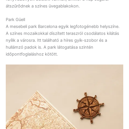
átszűrődnek a színes üvegablakokon.
Park Güell
A mesebeli park Barcelona egyik legfotogénebb helyszíne.
A színes mozaikokkal díszített teraszról csodálatos kilátás
nyílik a városra. Itt található a híres gyík-szobor és a
hullámzó padok is. A park látogatása szintén
időpontfoglaláshoz kötött.