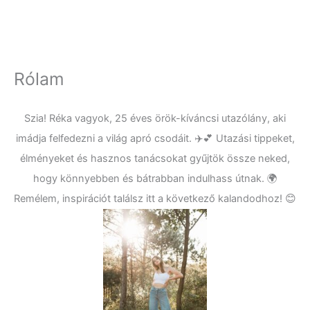
Rólam
Szia! Réka vagyok, 25 éves örök-kíváncsi utazólány, aki
imádja felfedezni a világ apró csodáit. ✈️💕 Utazási tippeket,
élményeket és hasznos tanácsokat gyűjtök össze neked,
hogy könnyebben és bátrabban indulhass útnak. 🌍
Remélem, inspirációt találsz itt a következő kalandodhoz! 😊