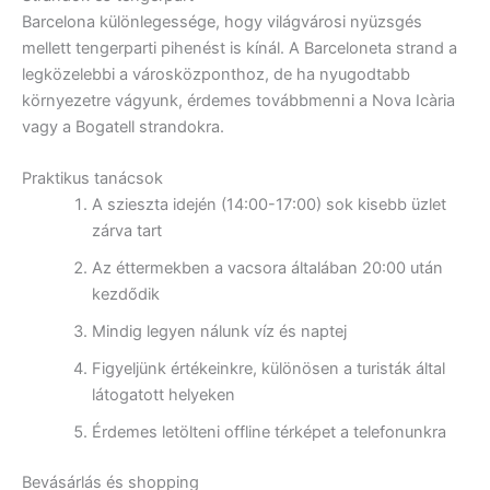
Barcelona különlegessége, hogy világvárosi nyüzsgés
mellett tengerparti pihenést is kínál. A Barceloneta strand a
legközelebbi a városközponthoz, de ha nyugodtabb
környezetre vágyunk, érdemes továbbmenni a Nova Icària
vagy a Bogatell strandokra.
Praktikus tanácsok
A szieszta idején (14:00-17:00) sok kisebb üzlet
zárva tart
Az éttermekben a vacsora általában 20:00 után
kezdődik
Mindig legyen nálunk víz és naptej
Figyeljünk értékeinkre, különösen a turisták által
látogatott helyeken
Érdemes letölteni offline térképet a telefonunkra
Bevásárlás és shopping