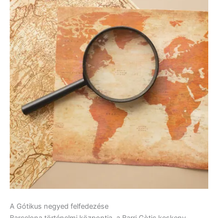
A Gótikus negyed felfedezése
Barcelona történelmi központja, a Barri Gòtic keskeny