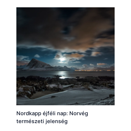
Nordkapp éjféli nap: Norvég
természeti jelenség