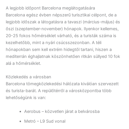
A legjobb időpont Barcelona meglátogatására
Barcelona egész évben népszerű turisztikai célpont, de a
legjobb időszak a látogatásra a tavaszi (március-május) és
őszi (szeptember-november) hónapok. Ilyenkor kellemes,
20-25 fokos hőmérséklet várható, és a turisták száma is
kezelhetőbb, mint a nyári csúcsszezonban. A téli
hónapokban sem kell extrém hidegtől tartani, hiszen a
mediterrán éghajlatnak köszönhetően ritkán süllyed 10 fok
alá a hőmérséklet.
Közlekedés a városban
Barcelona tömegközlekedési hálózata kiválóan szervezett
és turista-barát. A repülőtérről a városközpontba több
lehetőségünk is van:
Aerobus – közvetlen járat a belvárosba
Metró – L9 Sud vonal