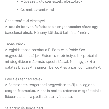
Művészek, utcazenészek, élőszobrok
Columbus-emlékmű
Gasztronómiai élmények
A katalán konyha felfedezése elengedhetetlen része egy
barcelonai útnak. Néhány kötelező kulináris élmény:
Tapas bárok
A legjobb tapas bárokat a El Born és a Poble Sec
negyedekben találjuk. Érdemes több helyet is kipróbálni,
mindegyikben más-más specialitással. Ne hagyjuk ki a
patatas bravas-t, a jamón iberico-t és a pan con tomate-t.
Paella és tengeri ételek
A Barceloneta tengerparti negyedben találjuk a legjobb
tengeri éttermeket. A paella mellett érdemes megkóstolni a
fideuà-t is, ami a paella tésztás változata.
Strandok és tengerpart