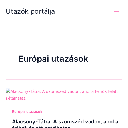
Skip
Utazók portálja
to
content
Európai utazások
Európai utazások
Alacsony-Tátra: A szomszéd vadon, ahol a
felhők felett sétálhatsz