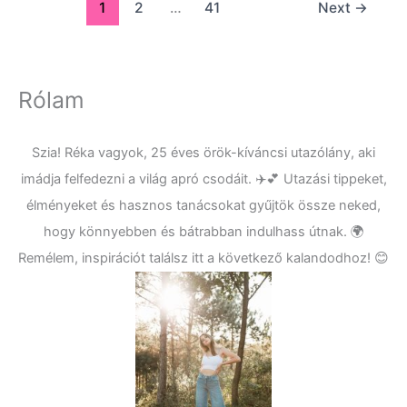
1
2
…
41
Next
→
Rólam
Szia! Réka vagyok, 25 éves örök-kíváncsi utazólány, aki
imádja felfedezni a világ apró csodáit. ✈️💕 Utazási tippeket,
élményeket és hasznos tanácsokat gyűjtök össze neked,
hogy könnyebben és bátrabban indulhass útnak. 🌍
Remélem, inspirációt találsz itt a következő kalandodhoz! 😊