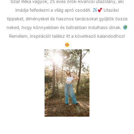
Szia! Réka vagyok, 25 éves örök-kíváncsi utazólány, aki
imádja felfedezni a világ apró csodáit.
Utazási
tippeket, élményeket és hasznos tanácsokat gyűjtök össze
neked, hogy könnyebben és bátrabban indulhass útnak.
Remélem, inspirációt találsz itt a következő kalandodhoz!