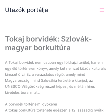
Skip
Utazók portálja
to
content
Tokaj borvidék: Szlovák-
magyar borkultúra
A Tokaji borvidék nem csupán egy földrajzi terület, hanem
egy élő történelemkönyv, amely két nemzet közös kulturális
kincsét őrzi. Ez a varázslatos régió, amely mind
Magyarország, mind Szlovákia területére kiterjed, az
UNESCO Világörökség részét képezi, és méltán híres
kivételes borai miatt.
A borvidék történelmi gyökerei
A tokaji borkultúra története egészen a 12. századig nyúlik