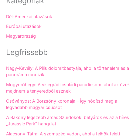
Kategóriák
Dél-Amerikai utazások
Európai utazások
Magyarország
Legfrissebb
Nagy-Kevély: A Pilis dolomitbástyája, ahol a történelem és a
panoráma randizik
Mogyoróhegy: A visegrádi családi paradicsom, ahol az őzek
majdnem a tenyeredből esznek
Csóványos: A Börzsöny koronája – Így hódítsd meg a
legvadabb magyar csúcsot
A Bakony legszebb arcai: Szurdokok, betyárok és az a híres
„Jurassic Park” hangulat
Alacsony-Tátra: A szomszéd vadon, ahol a felhők felett