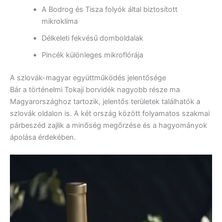
A Bodrog és Tisza folyók által biztosított
mikroklíma
Délkeleti fekvésű domboldalak
Pincék különleges mikroflórája
A szlovák-magyar együttműködés jelentősége
Bár a történelmi Tokaji borvidék nagyobb része ma
Magyarországhoz tartozik, jelentős területek találhatók a
szlovák oldalon is. A két ország között folyamatos szakmai
párbeszéd zajlik a minőség megőrzése és a hagyományok
ápolása érdekében.