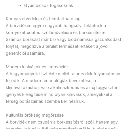
Gyümölcsös fogásoknak
Környezetvédelem és fenntarthatóság
A borvidéken egyre nagyobb hangsúlyt fektetnek a
környezettudatos szőlőművelésre és borkészítésre.
Számos borászat már bio vagy biodinamikus gazdálkodást
folytat, megőrizve a terület természeti értékeit a jövő
generációi számára.
Modern kihívások és innovációk
A hagyományok tisztelete mellett a borvidék folyamatosan
fejlődik. A modern technológiák bevezetése, a
klímaváltozáshoz való alkalmazkodás és az új fogyasztói
igények kielégítése mind olyan kihívások, amelyekkel a
térség borászainak szembe kell nézniük.
Kulturális örökség megőrzése
A borvidék nem csupán a borkészítésről szól, hanem egy
komplex kulturális örökség megőrzéséről is. A régi pincék,