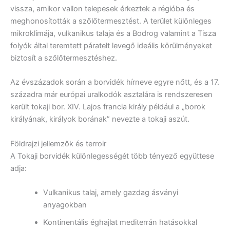
vissza, amikor vallon telepesek érkeztek a régióba és
meghonosították a szőlőtermesztést. A terület különleges
mikroklímája, vulkanikus talaja és a Bodrog valamint a Tisza
folyók által teremtett páratelt levegő ideális körülményeket
biztosít a szőlőtermesztéshez.
Az évszázadok során a borvidék hírneve egyre nőtt, és a 17.
századra már európai uralkodók asztalára is rendszeresen
került tokaji bor. XIV. Lajos francia király például a „borok
királyának, királyok borának” nevezte a tokaji aszút.
Földrajzi jellemzők és terroir
A Tokaji borvidék különlegességét több tényező együttese
adja:
Vulkanikus talaj, amely gazdag ásványi
anyagokban
Kontinentális éghajlat mediterrán hatásokkal