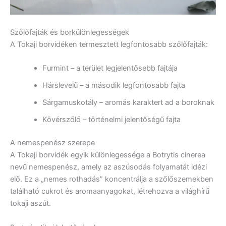
Szőlőfajták és borkülönlegességek
A Tokaji borvidéken termesztett legfontosabb szőlőfajták:
Furmint – a terület legjelentősebb fajtája
Hárslevelű – a második legfontosabb fajta
Sárgamuskotály – aromás karaktert ad a boroknak
Kövérszőlő – történelmi jelentőségű fajta
A nemespenész szerepe
A Tokaji borvidék egyik különlegessége a Botrytis cinerea
nevű nemespenész, amely az aszúsodás folyamatát idézi
elő. Ez a „nemes rothadás” koncentrálja a szőlőszemekben
található cukrot és aromaanyagokat, létrehozva a világhírű
tokaji aszút.