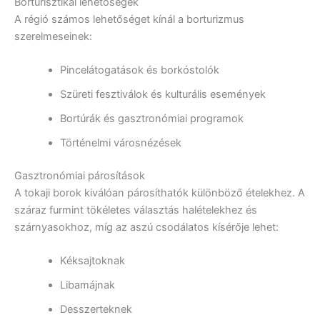
Borturisztikai lehetőségek
A régió számos lehetőséget kínál a borturizmus
szerelmeseinek:
Pincelátogatások és borkóstolók
Szüreti fesztiválok és kulturális események
Bortúrák és gasztronómiai programok
Történelmi városnézések
Gasztronómiai párosítások
A tokaji borok kiválóan párosíthatók különböző ételekhez. A
száraz furmint tökéletes választás halételekhez és
szárnyasokhoz, míg az aszú csodálatos kísérője lehet:
Kéksajtoknak
Libamájnak
Desszerteknek