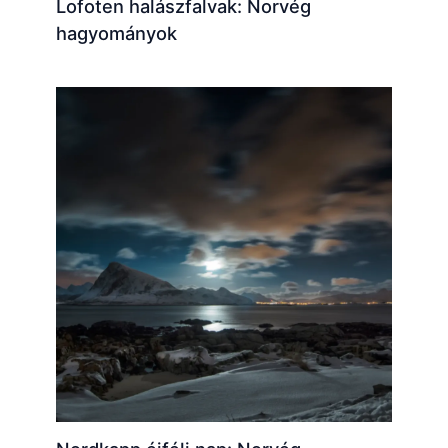
Lofoten halászfalvak: Norvég
hagyományok