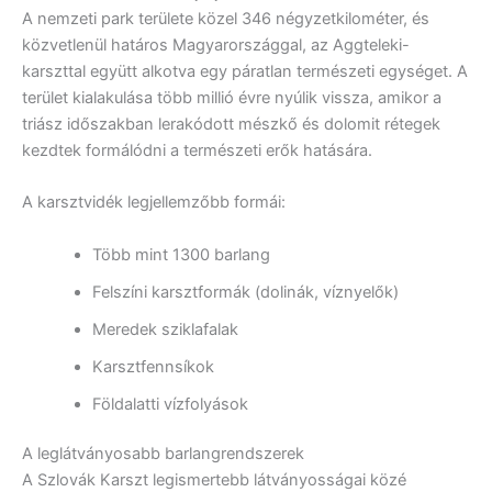
A nemzeti park területe közel 346 négyzetkilométer, és
közvetlenül határos Magyarországgal, az Aggteleki-
karszttal együtt alkotva egy páratlan természeti egységet. A
terület kialakulása több millió évre nyúlik vissza, amikor a
triász időszakban lerakódott mészkő és dolomit rétegek
kezdtek formálódni a természeti erők hatására.
A karsztvidék legjellemzőbb formái:
Több mint 1300 barlang
Felszíni karsztformák (dolinák, víznyelők)
Meredek sziklafalak
Karsztfennsíkok
Földalatti vízfolyások
A leglátványosabb barlangrendszerek
A Szlovák Karszt legismertebb látványosságai közé