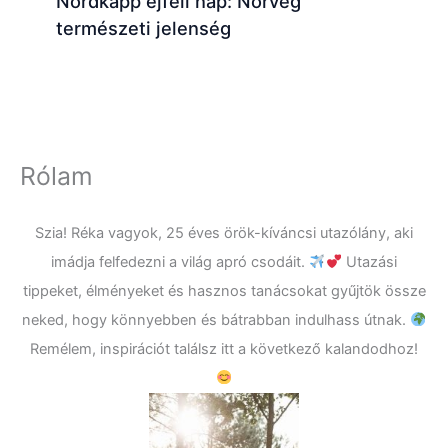
Nordkapp éjféli nap: Norvég
természeti jelenség
Rólam
Szia! Réka vagyok, 25 éves örök-kíváncsi utazólány, aki
imádja felfedezni a világ apró csodáit.
Utazási
tippeket, élményeket és hasznos tanácsokat gyűjtök össze
neked, hogy könnyebben és bátrabban indulhass útnak.
Remélem, inspirációt találsz itt a következő kalandodhoz!