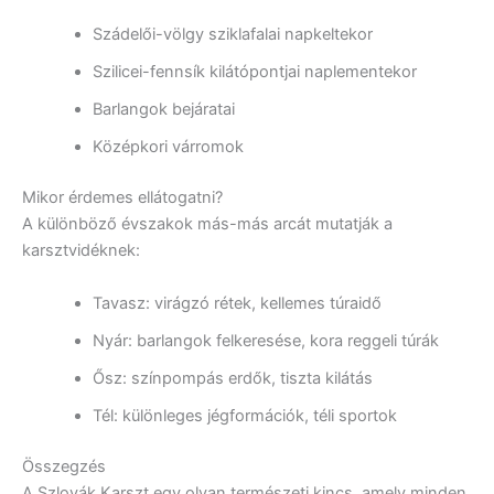
Szádelői-völgy sziklafalai napkeltekor
Szilicei-fennsík kilátópontjai naplementekor
Barlangok bejáratai
Középkori várromok
Mikor érdemes ellátogatni?
A különböző évszakok más-más arcát mutatják a
karsztvidéknek:
Tavasz: virágzó rétek, kellemes túraidő
Nyár: barlangok felkeresése, kora reggeli túrák
Ősz: színpompás erdők, tiszta kilátás
Tél: különleges jégformációk, téli sportok
Összegzés
A Szlovák Karszt egy olyan természeti kincs, amely minden