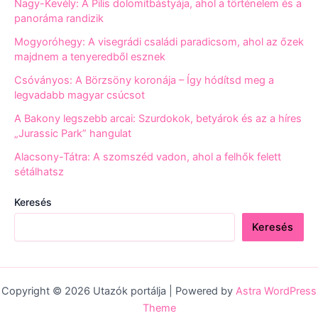
Nagy-Kevély: A Pilis dolomitbástyája, ahol a történelem és a
panoráma randizik
Mogyoróhegy: A visegrádi családi paradicsom, ahol az őzek
majdnem a tenyeredből esznek
Csóványos: A Börzsöny koronája – Így hódítsd meg a
legvadabb magyar csúcsot
A Bakony legszebb arcai: Szurdokok, betyárok és az a híres
„Jurassic Park” hangulat
Alacsony-Tátra: A szomszéd vadon, ahol a felhők felett
sétálhatsz
Keresés
Keresés
Copyright © 2026 Utazók portálja | Powered by
Astra WordPress
Theme