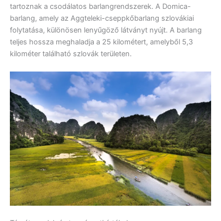
tartoznak a csodálatos barlangrendszerek. A Domica-
barlang, amely az Aggteleki-cseppkőbarlang szlovákiai
folytatása, különösen lenyűgöző látványt nyújt. A barlang
teljes hossza meghaladja a 25 kilométert, amelyből 5,3
kilométer található szlovák területen.