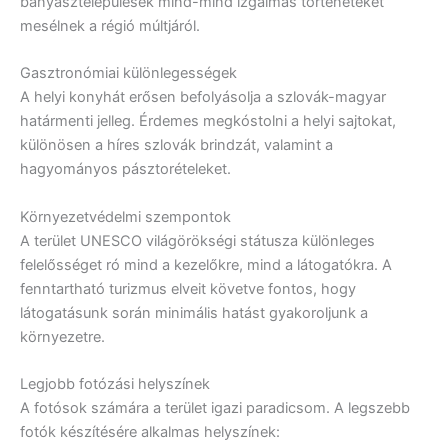
bányásztelepülések mind-mind izgalmas történeteket
mesélnek a régió múltjáról.
Gasztronómiai különlegességek
A helyi konyhát erősen befolyásolja a szlovák-magyar
határmenti jelleg. Érdemes megkóstolni a helyi sajtokat,
különösen a híres szlovák brindzát, valamint a
hagyományos pásztorételeket.
Környezetvédelmi szempontok
A terület UNESCO világörökségi státusza különleges
felelősséget ró mind a kezelőkre, mind a látogatókra. A
fenntartható turizmus elveit követve fontos, hogy
látogatásunk során minimális hatást gyakoroljunk a
környezetre.
Legjobb fotózási helyszínek
A fotósok számára a terület igazi paradicsom. A legszebb
fotók készítésére alkalmas helyszínek: