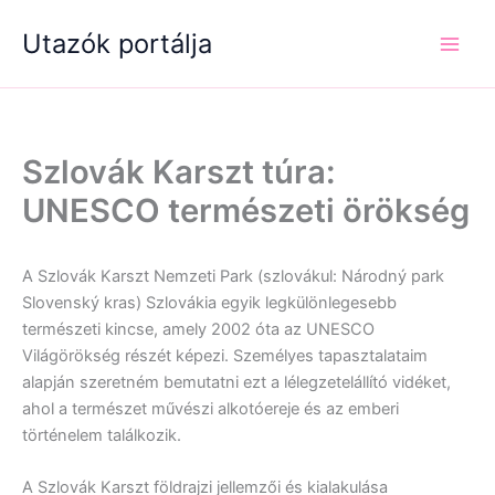
Skip
Utazók portálja
to
content
Szlovák Karszt túra:
UNESCO természeti örökség
A Szlovák Karszt Nemzeti Park (szlovákul: Národný park
Slovenský kras) Szlovákia egyik legkülönlegesebb
természeti kincse, amely 2002 óta az UNESCO
Világörökség részét képezi. Személyes tapasztalataim
alapján szeretném bemutatni ezt a lélegzetelállító vidéket,
ahol a természet művészi alkotóereje és az emberi
történelem találkozik.
A Szlovák Karszt földrajzi jellemzői és kialakulása