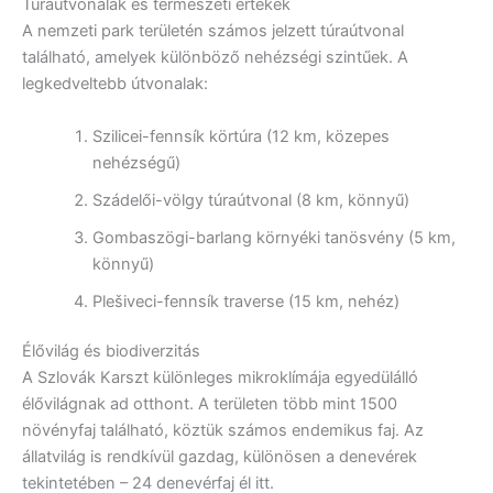
Túraútvonalak és természeti értékek
A nemzeti park területén számos jelzett túraútvonal
található, amelyek különböző nehézségi szintűek. A
legkedveltebb útvonalak:
Szilicei-fennsík körtúra (12 km, közepes
nehézségű)
Szádelői-völgy túraútvonal (8 km, könnyű)
Gombaszögi-barlang környéki tanösvény (5 km,
könnyű)
Plešiveci-fennsík traverse (15 km, nehéz)
Élővilág és biodiverzitás
A Szlovák Karszt különleges mikroklímája egyedülálló
élővilágnak ad otthont. A területen több mint 1500
növényfaj található, köztük számos endemikus faj. Az
állatvilág is rendkívül gazdag, különösen a denevérek
tekintetében – 24 denevérfaj él itt.