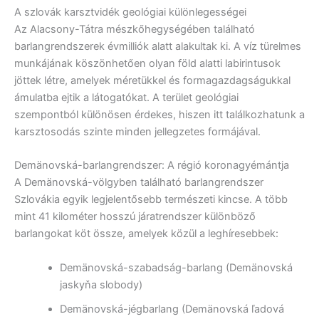
A szlovák karsztvidék geológiai különlegességei
Az Alacsony-Tátra mészkőhegységében található
barlangrendszerek évmilliók alatt alakultak ki. A víz türelmes
munkájának köszönhetően olyan föld alatti labirintusok
jöttek létre, amelyek méretükkel és formagazdagságukkal
ámulatba ejtik a látogatókat. A terület geológiai
szempontból különösen érdekes, hiszen itt találkozhatunk a
karsztosodás szinte minden jellegzetes formájával.
Demänovská-barlangrendszer: A régió koronagyémántja
A Demänovská-völgyben található barlangrendszer
Szlovákia egyik legjelentősebb természeti kincse. A több
mint 41 kilométer hosszú járatrendszer különböző
barlangokat köt össze, amelyek közül a leghíresebbek:
Demänovská-szabadság-barlang (Demänovská
jaskyňa slobody)
Demänovská-jégbarlang (Demänovská ľadová