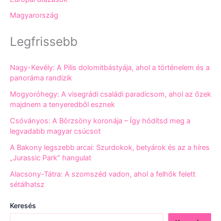
Magyarország
Legfrissebb
Nagy-Kevély: A Pilis dolomitbástyája, ahol a történelem és a
panoráma randizik
Mogyoróhegy: A visegrádi családi paradicsom, ahol az őzek
majdnem a tenyeredből esznek
Csóványos: A Börzsöny koronája – Így hódítsd meg a
legvadabb magyar csúcsot
A Bakony legszebb arcai: Szurdokok, betyárok és az a híres
„Jurassic Park” hangulat
Alacsony-Tátra: A szomszéd vadon, ahol a felhők felett
sétálhatsz
Keresés