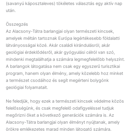
(savanyú káposztaleves) tökéletes választás egy aktív nap
után.
Összegzés
Az Alacsony-Tátra barlangjai olyan természeti kincsek,
amelyek méltán tartoznak Európa legértékesebb földalatti
látványosságai közé. Akár családi kirándulásról, akár
geológiai érdeklődésről, akár gyógyulási célról van szó,
mindenki megtalálhatja a számára legmegfelelőbb helyszínt.
A barlangok látogatása nem csak egy egyszerű turisztikai
program, hanem olyan élmény, amely közelebb hoz minket
a természet csodáihoz és segít megérteni bolygónk
geológiai folyamatait.
Ne feledjük, hogy ezek a természeti kincsek védelme közös
felelősségünk, és csak megfelelő odafigyeléssel tudjuk
megőrizni őket a következő generációk számára is. Az
Alacsony-Tátra barlangjai olyan élményt nyújtanak, amely
örökre emlékezetes marad minden látogató számára.