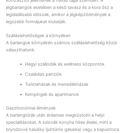
kontrasztot jelentenek a havas tájjal szemben. A
jégbarlangok esetében a késő tavasz és a kora ősz a
legideálisabb időszak, amikor a jégképződmények a
legszebb formájukat mutatják.
Szálláslehetőségek a környéken
A barlangok környékén számos szálláslehetőség közül
választhatunk:
Hegyi szállodák és wellness központok
Családias panziók
Turistaházak és menedékházak
Kempingek és apartmanok
Gasztronómiai élmények
A barlangtúrák után érdemes megkóstolni a helyi
specialitásokat. A szlovák konyha híres ételei, mint a
bryndzové halušky (juhtúrós galuska) vagy a kapustnica