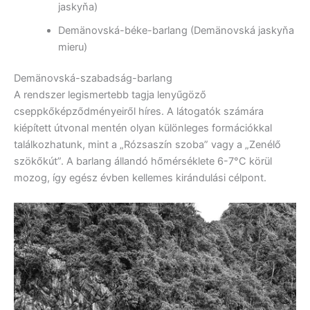
jaskyňa)
Demänovská-béke-barlang (Demänovská jaskyňa
mieru)
Demänovská-szabadság-barlang
A rendszer legismertebb tagja lenyűgöző
cseppkőképződményeiről híres. A látogatók számára
kiépített útvonal mentén olyan különleges formációkkal
találkozhatunk, mint a „Rózsaszín szoba” vagy a „Zenélő
szökőkút”. A barlang állandó hőmérséklete 6-7°C körül
mozog, így egész évben kellemes kirándulási célpont.