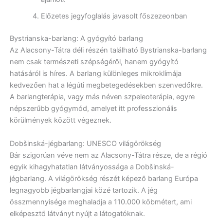
Előzetes jegyfoglalás javasolt főszezeonban
Bystrianska-barlang: A gyógyító barlang
Az Alacsony-Tátra déli részén található Bystrianska-barlang
nem csak természeti szépségéről, hanem gyógyító
hatásáról is híres. A barlang különleges mikroklímája
kedvezően hat a légúti megbetegedésekben szenvedőkre.
A barlangterápia, vagy más néven szpeleoterápia, egyre
népszerűbb gyógymód, amelyet itt professzionális
körülmények között végeznek.
Dobšinská-jégbarlang: UNESCO világörökség
Bár szigorúan véve nem az Alacsony-Tátra része, de a régió
egyik kihagyhatatlan látványossága a Dobšinská-
jégbarlang. A világörökség részét képező barlang Európa
legnagyobb jégbarlangjai közé tartozik. A jég
összmennyisége meghaladja a 110.000 köbmétert, ami
elképesztő látványt nyújt a látogatóknak.