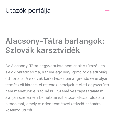
Skip
Utazók portálja
to
content
Alacsony-Tátra barlangok:
Szlovák karsztvidék
Az Alacsony-Tátra hegyvonulata nem csak a túrázók és
síelők paradicsoma, hanem egy lenyűgöző földalatti világ
otthona is. A szlovák karsztvidék barlangrendszerei olyan
természeti kincseket rejtenek, amelyek mellett egyszerűen
nem mehetünk el szó nélkül. Személyes tapasztalataim
alapján szeretném bemutatni ezt a csodálatos földalatti
birodalmat, amely minden természetkedvelő számára
kötelező úti cél.