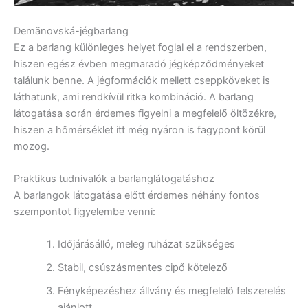
Demänovská-jégbarlang
Ez a barlang különleges helyet foglal el a rendszerben,
hiszen egész évben megmaradó jégképződményeket
találunk benne. A jégformációk mellett cseppköveket is
láthatunk, ami rendkívül ritka kombináció. A barlang
látogatása során érdemes figyelni a megfelelő öltözékre,
hiszen a hőmérséklet itt még nyáron is fagypont körül
mozog.
Praktikus tudnivalók a barlanglátogatáshoz
A barlangok látogatása előtt érdemes néhány fontos
szempontot figyelembe venni:
Időjárásálló, meleg ruházat szükséges
Stabil, csúszásmentes cipő kötelező
Fényképezéshez állvány és megfelelő felszerelés
ajánlott