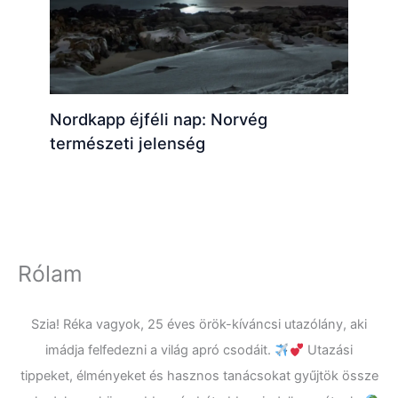
Nordkapp éjféli nap: Norvég
természeti jelenség
Rólam
Szia! Réka vagyok, 25 éves örök-kíváncsi utazólány, aki
imádja felfedezni a világ apró csodáit.
Utazási
tippeket, élményeket és hasznos tanácsokat gyűjtök össze