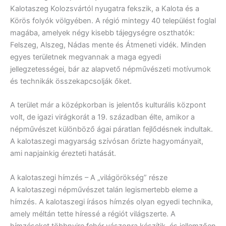
Kalotaszeg Kolozsvártól nyugatra fekszik, a Kalota és a
Körös folyók völgyében. A régió mintegy 40 települést foglal
magába, amelyek négy kisebb tájegységre oszthatók:
Felszeg, Alszeg, Nádas mente és Átmeneti vidék. Minden
egyes területnek megvannak a maga egyedi
jellegzetességei, bár az alapvető népművészeti motívumok
és technikák összekapcsolják őket.
A terület már a középkorban is jelentős kulturális központ
volt, de igazi virágkorát a 19. században élte, amikor a
népművészet különböző ágai páratlan fejlődésnek indultak.
A kalotaszegi magyarság szívósan őrizte hagyományait,
ami napjainkig érezteti hatását.
A kalotaszegi hímzés – A „világörökség” része
A kalotaszegi népművészet talán legismertebb eleme a
hímzés. A kalotaszegi írásos hímzés olyan egyedi technika,
amely méltán tette híressé a régiót világszerte. A
hímzéseket többnyire fehér vászonra készítik, és jellemzően