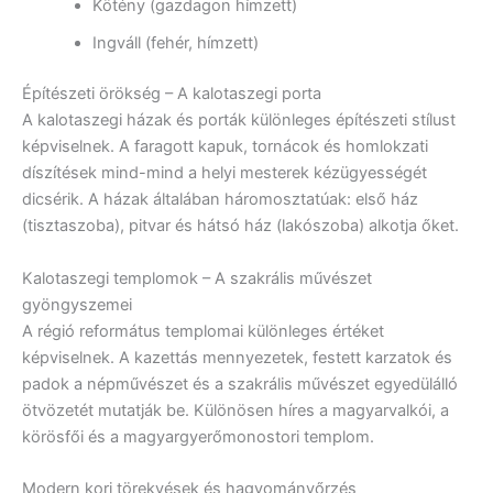
Kötény (gazdagon hímzett)
Ingváll (fehér, hímzett)
Építészeti örökség – A kalotaszegi porta
A kalotaszegi házak és porták különleges építészeti stílust
képviselnek. A faragott kapuk, tornácok és homlokzati
díszítések mind-mind a helyi mesterek kézügyességét
dicsérik. A házak általában háromosztatúak: első ház
(tisztaszoba), pitvar és hátsó ház (lakószoba) alkotja őket.
Kalotaszegi templomok – A szakrális művészet
gyöngyszemei
A régió református templomai különleges értéket
képviselnek. A kazettás mennyezetek, festett karzatok és
padok a népművészet és a szakrális művészet egyedülálló
ötvözetét mutatják be. Különösen híres a magyarvalkói, a
körösfői és a magyargyerőmonostori templom.
Modern kori törekvések és hagyományőrzés