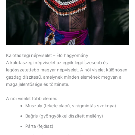
Kalotaszegi népviselet – Élő hagyomány
A kalotaszegi népviselet az egyik legdíszesebb és
legösszetettebb magyar népviselet. A női viselet különösen
gazdag díszítésű, amelynek minden elemének megvan a
maga jelentősége és története.
A női viselet főbb elemei:
Muszuly (fekete alapú, virágmintás szoknya)
Bağris (gyöngyökkel díszített mellény)
Párta (fejdísz)