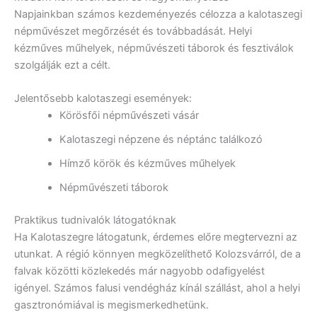
Napjainkban számos kezdeményezés célozza a kalotaszegi
népművészet megőrzését és továbbadását. Helyi
kézműves műhelyek, népművészeti táborok és fesztiválok
szolgálják ezt a célt.
Jelentősebb kalotaszegi események:
Körösfői népművészeti vásár
Kalotaszegi népzene és néptánc találkozó
Hímző körök és kézműves műhelyek
Népművészeti táborok
Praktikus tudnivalók látogatóknak
Ha Kalotaszegre látogatunk, érdemes előre megtervezni az
utunkat. A régió könnyen megközelíthető Kolozsvárról, de a
falvak közötti közlekedés már nagyobb odafigyelést
igényel. Számos falusi vendégház kínál szállást, ahol a helyi
gasztronómiával is megismerkedhetünk.