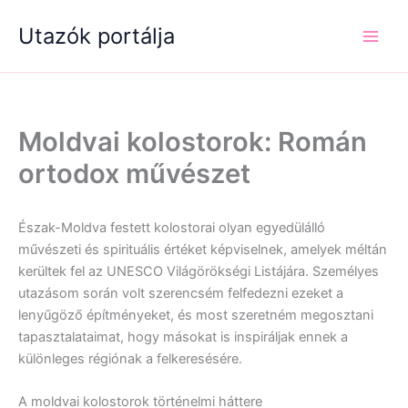
Skip
Utazók portálja
to
content
Moldvai kolostorok: Román
ortodox művészet
Észak-Moldva festett kolostorai olyan egyedülálló
művészeti és spirituális értéket képviselnek, amelyek méltán
kerültek fel az UNESCO Világörökségi Listájára. Személyes
utazásom során volt szerencsém felfedezni ezeket a
lenyűgöző építményeket, és most szeretném megosztani
tapasztalataimat, hogy másokat is inspiráljak ennek a
különleges régiónak a felkeresésére.
A moldvai kolostorok történelmi háttere