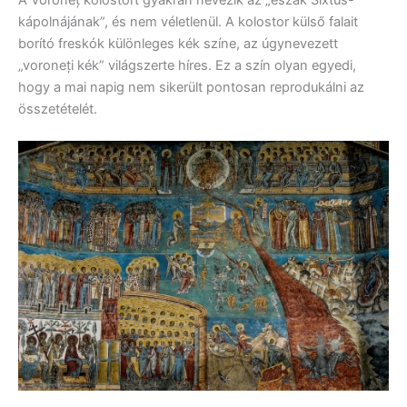
kápolnájának”, és nem véletlenül. A kolostor külső falait
borító freskók különleges kék színe, az úgynevezett
„voroneți kék” világszerte híres. Ez a szín olyan egyedi,
hogy a mai napig nem sikerült pontosan reprodukálni az
összetételét.