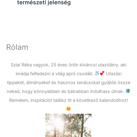
természeti jelenség
Rólam
Szia! Réka vagyok, 25 éves örök-kíváncsi utazólány, aki
imádja felfedezni a világ apró csodáit.
Utazási
tippeket, élményeket és hasznos tanácsokat gyűjtök össze
neked, hogy könnyebben és bátrabban indulhass útnak.
Remélem, inspirációt találsz itt a következő kalandodhoz!