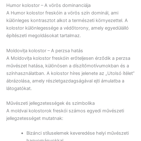
Humor kolostor – A vörös dominanciája
A Humor kolostor freskóin a vörös szín dominál, ami
különleges kontrasztot alkot a természeti környezettel. A
kolostor különlegessége a védőtorony, amely egyedülálló
építészeti megoldásokat tartalmaz.
Moldovița kolostor – A perzsa hatás
A Moldovița kolostor freskóin erőteljesen érződik a perzsa
művészet hatása, különösen a díszítőmotívumokban és a
színhasználatban. A kolostor híres jelenete az „Utolsó ítélet”
ábrázolása, amely részletgazdagságával ejti ámulatba a
látogatókat.
Művészeti jellegzetességek és szimbolika
A moldvai kolostorok freskói számos egyedi művészeti
jellegzetességet mutatnak:
Bizánci stíluselemek keveredése helyi művészeti
hagyományokkal