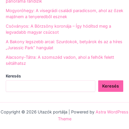
panoráma randizik
Mogyoróhegy: A visegrádi családi paradicsom, ahol az őzek
majdnem a tenyeredből esznek
Csóványos: A Börzsöny koronája – Így hódítsd meg a
legvadabb magyar csúcsot
A Bakony legszebb arcai: Szurdokok, betyárok és az a híres
„Jurassic Park” hangulat
Alacsony-Tátra: A szomszéd vadon, ahol a felhők felett
sétálhatsz
Keresés
Keresés
Copyright © 2026 Utazók portálja | Powered by
Astra WordPress
Theme