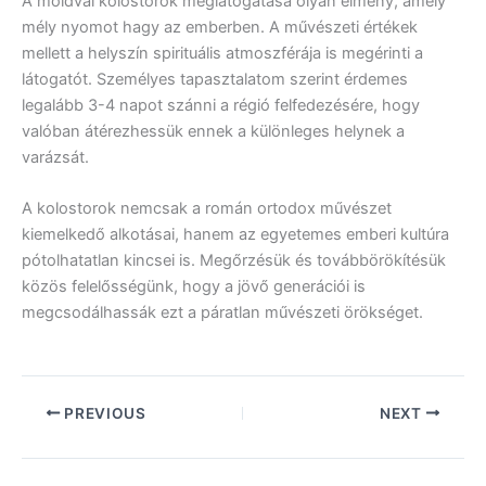
A moldvai kolostorok meglátogatása olyan élmény, amely
mély nyomot hagy az emberben. A művészeti értékek
mellett a helyszín spirituális atmoszférája is megérinti a
látogatót. Személyes tapasztalatom szerint érdemes
legalább 3-4 napot szánni a régió felfedezésére, hogy
valóban átérezhessük ennek a különleges helynek a
varázsát.
A kolostorok nemcsak a román ortodox művészet
kiemelkedő alkotásai, hanem az egyetemes emberi kultúra
pótolhatatlan kincsei is. Megőrzésük és továbbörökítésük
közös felelősségünk, hogy a jövő generációi is
megcsodálhassák ezt a páratlan művészeti örökséget.
PREVIOUS
NEXT