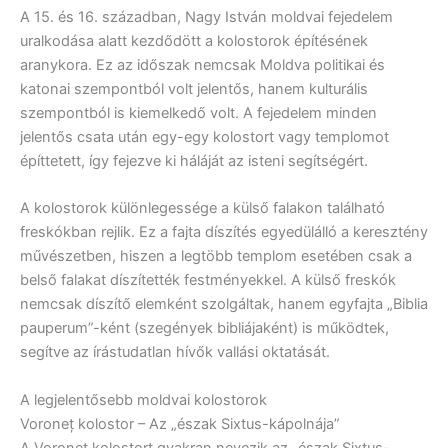
A 15. és 16. században, Nagy István moldvai fejedelem
uralkodása alatt kezdődött a kolostorok építésének
aranykora. Ez az időszak nemcsak Moldva politikai és
katonai szempontból volt jelentős, hanem kulturális
szempontból is kiemelkedő volt. A fejedelem minden
jelentős csata után egy-egy kolostort vagy templomot
építtetett, így fejezve ki háláját az isteni segítségért.
A kolostorok különlegessége a külső falakon található
freskókban rejlik. Ez a fajta díszítés egyedülálló a keresztény
művészetben, hiszen a legtöbb templom esetében csak a
belső falakat díszítették festményekkel. A külső freskók
nemcsak díszítő elemként szolgáltak, hanem egyfajta „Biblia
pauperum”-ként (szegények bibliájaként) is működtek,
segítve az írástudatlan hívők vallási oktatását.
A legjelentősebb moldvai kolostorok
Voroneț kolostor – Az „észak Sixtus-kápolnája”
A Voroneț kolostort gyakran nevezik az „észak Sixtus-