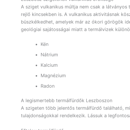
A sziget vulkanikus múltja nem csak a látványos 
rejlő kincsekben is. A vulkanikus aktivitásnak k
büszkélkedhet, amelyek már az ókori görögök idej
geológiai sajátosságai miatt a termálvizek külö
Kén
Nátrium
Kalcium
Magnézium
Radon
A legismertebb termálfürdők Leszboszon
A szigeten több jelentős termálfürdő található, m
tulajdonságokkal rendelkezik. Lássuk a legfonto