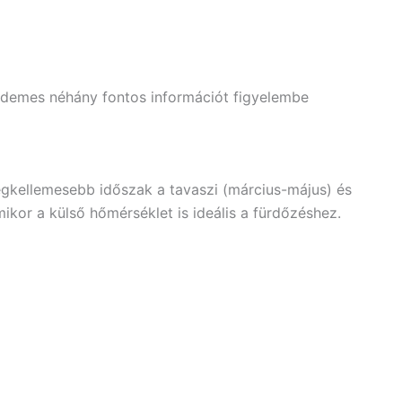
érdemes néhány fontos információt figyelembe
egkellemesebb időszak a tavaszi (március-május) és
or a külső hőmérséklet is ideális a fürdőzéshez.