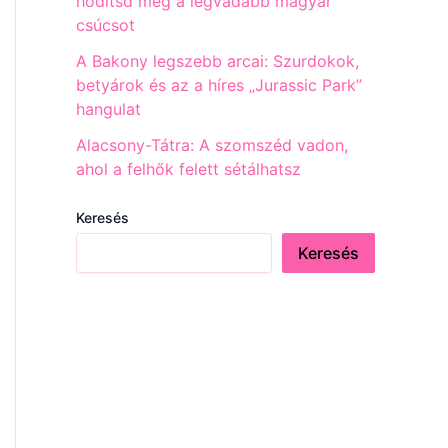
hódítsd meg a legvadabb magyar
csúcsot
A Bakony legszebb arcai: Szurdokok,
betyárok és az a híres „Jurassic Park”
hangulat
Alacsony-Tátra: A szomszéd vadon,
ahol a felhők felett sétálhatsz
Keresés
Keresés