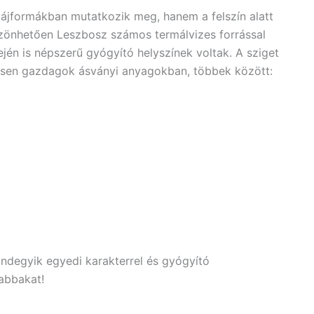
tájformákban mutatkozik meg, hanem a felszín alatt
öszönhetően Leszbosz számos termálvizes forrással
én is népszerű gyógyító helyszínek voltak. A sziget
nösen gazdagok ásványi anyagokban, többek között:
indegyik egyedi karakterrel és gyógyító
sabbakat!