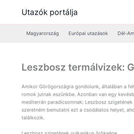
Skip
Utazók portálja
to
content
Magyarország
Európai utazások
Dél-Am
Leszbosz termálvizek: 
Amikor Görögországra gondolunk, általában a feh
romok jutnak eszünkbe. Azonban van egy kevésbé
mediterrán paradicsomnak: Leszbosz szigetének 
szeretném bemutatni ezt a csodálatos helyet, ah
találkozik.
Leszbosz szigetének vulkanikus öröksége