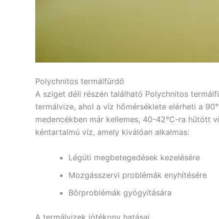
Polychnitos termálfürdő
A sziget déli részén található Polychnitos termá
termálvize, ahol a víz hőmérséklete elérheti a 90
medencékben már kellemes, 40-42°C-ra hűtött ví
kéntartalmú víz, amely kiválóan alkalmas:
Légúti megbetegedések kezelésére
Mozgásszervi problémák enyhítésére
Bőrproblémák gyógyítására
A termálvizek jótékony hatásai