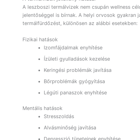
A leszboszi termálvizek nem csupán wellness cé
jelentőséggel is bírnak. A helyi orvosok gyakran 
termálfürdőzést, különösen az alábbi esetekben:
Fizikai hatások
Izomfájdalmak enyhítése
Ízületi gyulladások kezelése
Keringési problémák javítása
Bőrproblémák gyógyítása
Légúti panaszok enyhítése
Mentális hatások
Stresszoldás
Alvásminőség javítása
Depresszió tüneteinek enyhítése