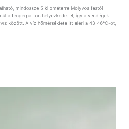
lálható, mindössze 5 kilométerre Molyvos festői
nül a tengerparton helyezkedik el, így a vendégek
víz között. A víz hőmérséklete itt eléri a 43-46°C-ot,