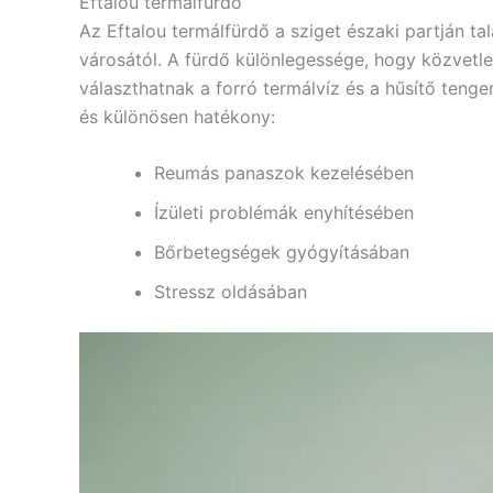
Eftalou termálfürdő
Az Eftalou termálfürdő a sziget északi partján ta
városától. A fürdő különlegessége, hogy közvetle
választhatnak a forró termálvíz és a hűsítő tenger
és különösen hatékony:
Reumás panaszok kezelésében
Ízületi problémák enyhítésében
Bőrbetegségek gyógyításában
Stressz oldásában