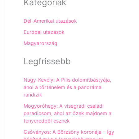
Kategóriák
Dél-Amerikai utazások
Európai utazások
Magyarország
Legfrissebb
Nagy-Kevély: A Pilis dolomitbástyája,
ahol a történelem és a panoráma
randizik
Mogyoróhegy: A visegrádi családi
paradicsom, ahol az őzek majdnem a
tenyeredből esznek
Csóványos: A Börzsöny koronája – Így