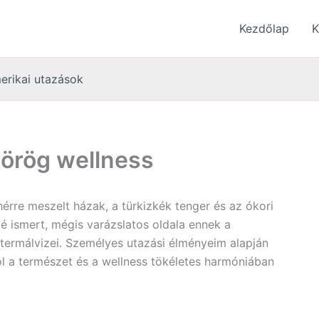
Kezdőlap
K
erikai utazások
Görög wellness
érre meszelt házak, a türkizkék tenger és az ókori
 ismert, mégis varázslatos oldala ennek a
termálvizei. Személyes utazási élményeim alapján
ol a természet és a wellness tökéletes harmóniában