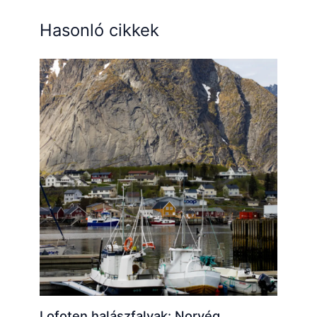
Hasonló cikkek
Lofoten halászfalvak: Norvég