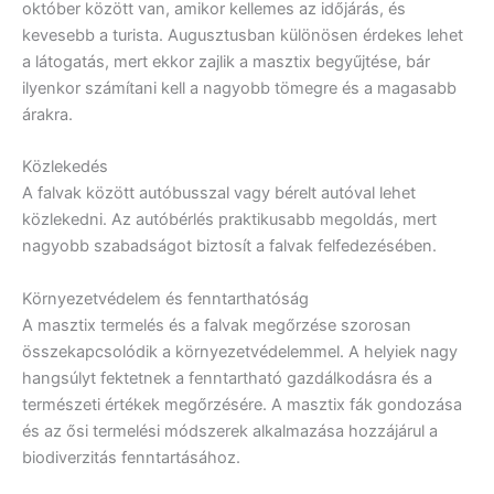
október között van, amikor kellemes az időjárás, és
kevesebb a turista. Augusztusban különösen érdekes lehet
a látogatás, mert ekkor zajlik a masztix begyűjtése, bár
ilyenkor számítani kell a nagyobb tömegre és a magasabb
árakra.
Közlekedés
A falvak között autóbusszal vagy bérelt autóval lehet
közlekedni. Az autóbérlés praktikusabb megoldás, mert
nagyobb szabadságot biztosít a falvak felfedezésében.
Környezetvédelem és fenntarthatóság
A masztix termelés és a falvak megőrzése szorosan
összekapcsolódik a környezetvédelemmel. A helyiek nagy
hangsúlyt fektetnek a fenntartható gazdálkodásra és a
természeti értékek megőrzésére. A masztix fák gondozása
és az ősi termelési módszerek alkalmazása hozzájárul a
biodiverzitás fenntartásához.