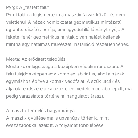
Pyrgi: A „festett falu”
Pyrgi talán a legismertebb a masztix falvak közül, és nem
véletlenül. A házak homlokzatát geometrikus mintázatú
sgrafitto díszítés borítja, ami egyedülálló látványt nyújt. A
fekete-fehér geometrikus minták olyan hatást keltenek,
mintha egy hatalmas művészeti installáció részei lennének.
Mesta: Az erődített település
Mesta különlegessége a középkori védelmi rendszere. A
falu tulajdonképpen egy komplex labirintus, ahol a házak
egymáshoz építve alkotnak védőfalat. A szűk utcák és
átjárók rendszere a kalózok elleni védelem céljából épült, ma
pedig varázslatos történelmi hangulatot áraszt.
A masztix termelés hagyományai
A masztix gyűjtése ma is ugyanúgy történik, mint
évszázadokkal ezelőtt. A folyamat főbb lépései: