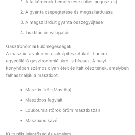
A fa kérgének bemetszése (július-augusztus)
A gyanta csepegtetése és megszilárdulása
A megszilárdult gyanta összegyűjtése
Tisztítás és válogatás
Gasztronómiai különlegességek
A masztix falvak nem csak építészetükről, hanem
egyedülálló gasztronómiájukról is híresek. A helyi
konyhában számos olyan ételt és italt készítenek, amelyben
felhasználják a masztixot:
Masztix likőr (Mastiha)
Masztixos fagylalt
Loukoumia (török öröm masztixszal)
Masztixos kávé
Kulturális jelentőség és védelem