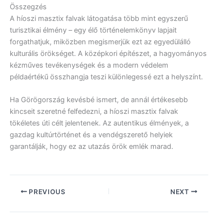
Összegzés
A híoszi masztix falvak látogatása több mint egyszerű
turisztikai élmény – egy élő történelemkönyv lapjait
forgathatjuk, miközben megismerjük ezt az egyedülálló
kulturális örökséget. A középkori építészet, a hagyományos
kézműves tevékenységek és a modern védelem
példaértékű összhangja teszi különlegessé ezt a helyszínt.
Ha Görögország kevésbé ismert, de annál értékesebb
kincseit szeretné felfedezni, a híoszi masztix falvak
tökéletes úti célt jelentenek. Az autentikus élmények, a
gazdag kultúrtörténet és a vendégszerető helyiek
garantálják, hogy ez az utazás örök emlék marad.
PREVIOUS
NEXT