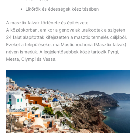
Likőrök és édességek készítésében
A masztix falvak története és építészete
A középkorban, amikor a genovaiak uralkodtak a szigeten,
24 falut alapítottak kifejezetten a masztix termelés céljából.
Ezeket a településeket ma Mastichochoria (Masztix falvak)
néven ismerjük. A legjelentősebbek közé tartozik Pyrgi,
Mesta, Olympi és Vessa.