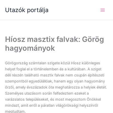
Skip
Utazók portálja
to
content
Híosz masztix falvak: Görög
hagyományok
Görögország számtalan szigete közül Híosz különleges
helyet foglal el a történelemben és a kultúrában. A sziget
déli részén található masztix falvak nem csupán építészeti
szempontból egyedülállóak, hanem egy olyan hagyomány
őrzői, amely évszázadok óta meghatározza a helyiek életét.
Személyes utazásom során felfedeztem ezeket a
varázslatos településeket, és most megosztom Önökkel
mindazt, amit erről a páratlan világörökségi helyszínről
megtudtam.