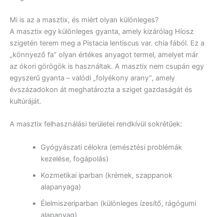
Mi is az a masztix, és miért olyan különleges?
A masztix egy különleges gyanta, amely kizárólag Híosz
szigetén terem meg a Pistacia lentiscus var. chia fából. Ez a
„könnyező fa” olyan értékes anyagot termel, amelyet már
az ókori görögök is használtak. A masztix nem csupán egy
egyszerű gyanta – valódi „folyékony arany”, amely
évszázadokon át meghatározta a sziget gazdaságát és
kultúráját.
A masztix felhasználási területei rendkívül sokrétűek:
Gyógyászati célokra (emésztési problémák
kezelése, fogápolás)
Kozmetikai iparban (krémek, szappanok
alapanyaga)
Élelmiszeriparban (különleges ízesítő, rágógumi
alapanyag)