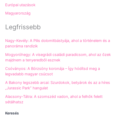
Európai utazások
Magyarország
Legfrissebb
Nagy-Kevély: A Pilis dolomitbástyája, ahol a történelem és a
panoráma randizik
Mogyoróhegy: A visegrádi családi paradicsom, ahol az őzek
majdnem a tenyeredből esznek
Csóványos: A Börzsöny koronája – Így hódítsd meg a
legvadabb magyar csúcsot
A Bakony legszebb arcai: Szurdokok, betyárok és az a híres
„Jurassic Park” hangulat
Alacsony-Tátra: A szomszéd vadon, ahol a felhők felett
sétálhatsz
Keresés