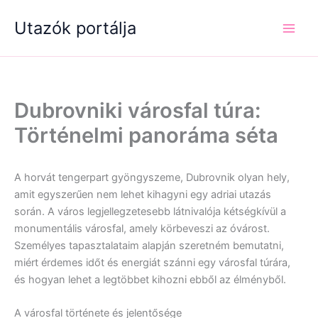
Skip
Utazók portálja
to
content
Dubrovniki városfal túra:
Történelmi panoráma séta
A horvát tengerpart gyöngyszeme, Dubrovnik olyan hely,
amit egyszerűen nem lehet kihagyni egy adriai utazás
során. A város legjellegzetesebb látnivalója kétségkívül a
monumentális városfal, amely körbeveszi az óvárost.
Személyes tapasztalataim alapján szeretném bemutatni,
miért érdemes időt és energiát szánni egy városfal túrára,
és hogyan lehet a legtöbbet kihozni ebből az élményből.
A városfal története és jelentősége