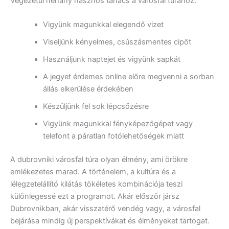
Végezetül néhány hasznos tanács a városfal túrához:
Vigyünk magunkkal elegendő vizet
Viseljünk kényelmes, csúszásmentes cipőt
Használjunk naptejet és vigyünk sapkát
A jegyet érdemes online előre megvenni a sorban
állás elkerülése érdekében
Készüljünk fel sok lépcsőzésre
Vigyünk magunkkal fényképezőgépet vagy
telefont a páratlan fotólehetőségek miatt
A dubrovniki városfal túra olyan élmény, ami örökre
emlékezetes marad. A történelem, a kultúra és a
lélegzetelállító kilátás tökéletes kombinációja teszi
különlegessé ezt a programot. Akár először jársz
Dubrovnikban, akár visszatérő vendég vagy, a városfal
bejárása mindig új perspektívákat és élményeket tartogat.