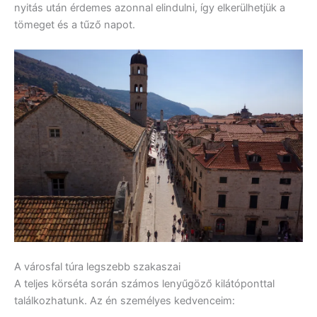
nyitás után érdemes azonnal elindulni, így elkerülhetjük a
tömeget és a tűző napot.
A városfal túra legszebb szakaszai
A teljes körséta során számos lenyűgöző kilátóponttal
találkozhatunk. Az én személyes kedvenceim: