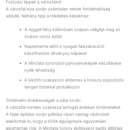
Fotózási tippek a városfalról
A városfal túra során számtalan remek fotólehetőség
adódik. Néhány tipp a tökéletes képekhez:
A reggeli fény különösen szépen világítja meg az
óváros vörös tetőit
Naplemente előtt a nyugati falszakaszról
készíthetünk látványos képeket
A Minčeta toronyból panorámaképek készítésére
nyílik lehetőség
A kikötői szakaszon érdemes a hosszú expozíciós
tengeri fotókkal próbálkozni
Történelmi érdekességek a séta során
A városfal minden szakasza tartogat érdekes történeteket.
A falak építése során például olyan vastag védművet
alakítottak ki, hogy a török ágyúgolyók egyszerűen
lepattantak róla. A Minčeta torony építésekor pedig állítólag