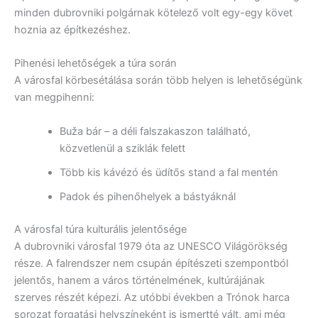
minden dubrovniki polgárnak kötelező volt egy-egy követ
hoznia az építkezéshez.
Pihenési lehetőségek a túra során
A városfal körbesétálása során több helyen is lehetőségünk
van megpihenni:
Buža bár – a déli falszakaszon található,
közvetlenül a sziklák felett
Több kis kávézó és üdítős stand a fal mentén
Padok és pihenőhelyek a bástyáknál
A városfal túra kulturális jelentősége
A dubrovniki városfal 1979 óta az UNESCO Világörökség
része. A falrendszer nem csupán építészeti szempontból
jelentős, hanem a város történelmének, kultúrájának
szerves részét képezi. Az utóbbi években a Trónok harca
sorozat forgatási helyszíneként is ismertté vált, ami még