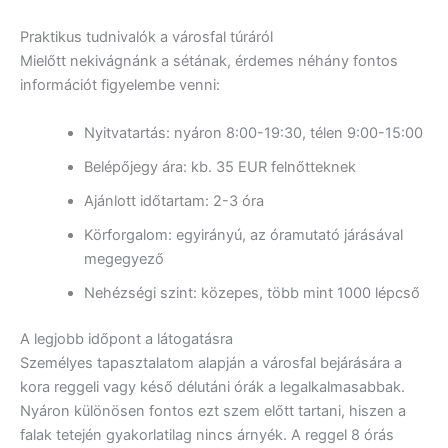
Praktikus tudnivalók a városfal túráról
Mielőtt nekivágnánk a sétának, érdemes néhány fontos
információt figyelembe venni:
Nyitvatartás: nyáron 8:00-19:30, télen 9:00-15:00
Belépőjegy ára: kb. 35 EUR felnőtteknek
Ajánlott időtartam: 2-3 óra
Körforgalom: egyirányú, az óramutató járásával
megegyező
Nehézségi szint: közepes, több mint 1000 lépcső
A legjobb időpont a látogatásra
Személyes tapasztalatom alapján a városfal bejárására a
kora reggeli vagy késő délutáni órák a legalkalmasabbak.
Nyáron különösen fontos ezt szem előtt tartani, hiszen a
falak tetején gyakorlatilag nincs árnyék. A reggel 8 órás