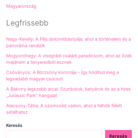
Magyarország
Legfrissebb
Nagy-Kevély: A Pilis dolomitbástyája, ahol a történelem és a
panoráma randizik
Mogyoróhegy: A visegrádi családi paradicsom, ahol az őzek
majdnem a tenyeredből esznek
Csóványos: A Börzsöny koronája – Így hódítsd meg a
legvadabb magyar csúcsot
A Bakony legszebb arcai: Szurdokok, betyárok és az a híres
„Jurassic Park” hangulat
Alacsony-Tátra: A szomszéd vadon, ahol a felhők felett
sétálhatsz
Keresés
Keresés