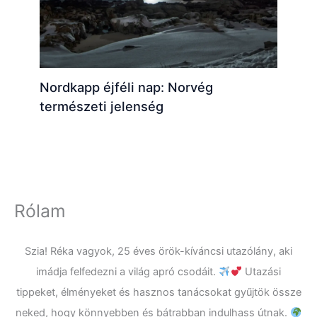
Nordkapp éjféli nap: Norvég
természeti jelenség
Rólam
Szia! Réka vagyok, 25 éves örök-kíváncsi utazólány, aki
imádja felfedezni a világ apró csodáit.
Utazási
tippeket, élményeket és hasznos tanácsokat gyűjtök össze
neked, hogy könnyebben és bátrabban indulhass útnak.