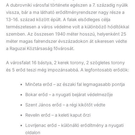
A dubrovniki városfal története egészen a 7. századig nyúlik
vissza, bár a ma látható erődítményrendszer nagy része a
13-16. század között épült. A falak elsődleges célja
természetesen a város védelme volt a különböző hódítókkal
szemben. Az összesen 1940 méter hosszú, helyenként 25
méter magas falrendszer évszázadokon át sikeresen védte
a Raguzai Köztársaság fővárosát.
A városfalat 16 bástya, 2 kerek torony, 2 szögletes torony
és 5 erőd teszi még impozánsabbá. A legfontosabb erődök:
Minčeta erőd – az északi fal legmagasabb pontja
Bokar erőd – a nyugati bejárat védelmezője
Szent János erőd – a régi kikötőt védte
Revelin erőd – a keleti kaput őrzi
Lovrijenac erőd – különálló erődítmény a nyugati
oldalon