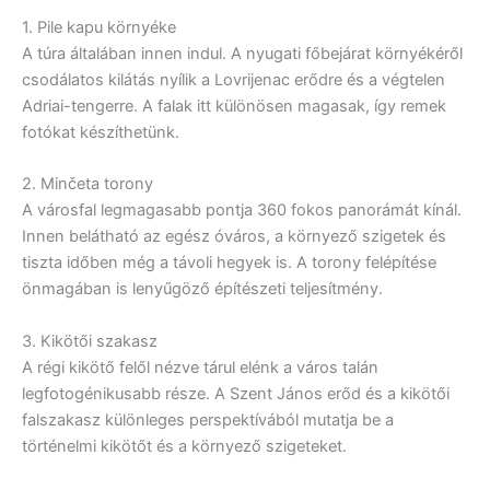
1. Pile kapu környéke
A túra általában innen indul. A nyugati főbejárat környékéről
csodálatos kilátás nyílik a Lovrijenac erődre és a végtelen
Adriai-tengerre. A falak itt különösen magasak, így remek
fotókat készíthetünk.
2. Minčeta torony
A városfal legmagasabb pontja 360 fokos panorámát kínál.
Innen belátható az egész óváros, a környező szigetek és
tiszta időben még a távoli hegyek is. A torony felépítése
önmagában is lenyűgöző építészeti teljesítmény.
3. Kikötői szakasz
A régi kikötő felől nézve tárul elénk a város talán
legfotogénikusabb része. A Szent János erőd és a kikötői
falszakasz különleges perspektívából mutatja be a
történelmi kikötőt és a környező szigeteket.