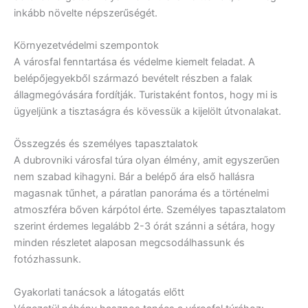
inkább növelte népszerűségét.
Környezetvédelmi szempontok
A városfal fenntartása és védelme kiemelt feladat. A
belépőjegyekből származó bevételt részben a falak
állagmegóvására fordítják. Turistaként fontos, hogy mi is
ügyeljünk a tisztaságra és kövessük a kijelölt útvonalakat.
Összegzés és személyes tapasztalatok
A dubrovniki városfal túra olyan élmény, amit egyszerűen
nem szabad kihagyni. Bár a belépő ára első hallásra
magasnak tűnhet, a páratlan panoráma és a történelmi
atmoszféra bőven kárpótol érte. Személyes tapasztalatom
szerint érdemes legalább 2-3 órát szánni a sétára, hogy
minden részletet alaposan megcsodálhassunk és
fotózhassunk.
Gyakorlati tanácsok a látogatás előtt