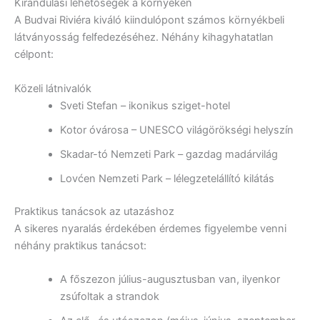
Kirándulási lehetőségek a környéken
A Budvai Riviéra kiváló kiindulópont számos környékbeli
látványosság felfedezéséhez. Néhány kihagyhatatlan
célpont:
Közeli látnivalók
Sveti Stefan – ikonikus sziget-hotel
Kotor óvárosa – UNESCO világörökségi helyszín
Skadar-tó Nemzeti Park – gazdag madárvilág
Lovćen Nemzeti Park – lélegzetelállító kilátás
Praktikus tanácsok az utazáshoz
A sikeres nyaralás érdekében érdemes figyelembe venni
néhány praktikus tanácsot:
A főszezon július-augusztusban van, ilyenkor
zsúfoltak a strandok