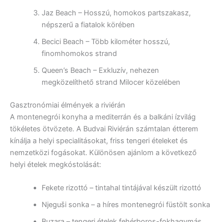
Jaz Beach – Hosszú, homokos partszakasz,
népszerű a fiatalok körében
Becici Beach – Több kilométer hosszú,
finomhomokos strand
Queen’s Beach – Exkluzív, nehezen
megközelíthető strand Milocer közelében
Gasztronómiai élmények a riviérán
A montenegrói konyha a mediterrán és a balkáni ízvilág
tökéletes ötvözete. A Budvai Riviérán számtalan étterem
kínálja a helyi specialitásokat, friss tengeri ételeket és
nemzetközi fogásokat. Különösen ajánlom a következő
helyi ételek megkóstolását:
Fekete rizottó – tintahal tintájával készült rizottó
Njeguši sonka – a híres montenegrói füstölt sonka
Buzara – tengeri ételek fehérboros-fokhagymás