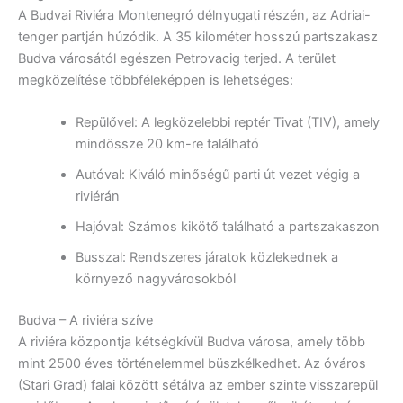
A Budvai Riviéra Montenegró délnyugati részén, az Adriai-
tenger partján húzódik. A 35 kilométer hosszú partszakasz
Budva városától egészen Petrovacig terjed. A terület
megközelítése többféleképpen is lehetséges:
Repülővel: A legközelebbi reptér Tivat (TIV), amely
mindössze 20 km-re található
Autóval: Kiváló minőségű parti út vezet végig a
riviérán
Hajóval: Számos kikötő található a partszakaszon
Busszal: Rendszeres járatok közlekednek a
környező nagyvárosokból
Budva – A riviéra szíve
A riviéra központja kétségkívül Budva városa, amely több
mint 2500 éves történelemmel büszkélkedhet. Az óváros
(Stari Grad) falai között sétálva az ember szinte visszarepül