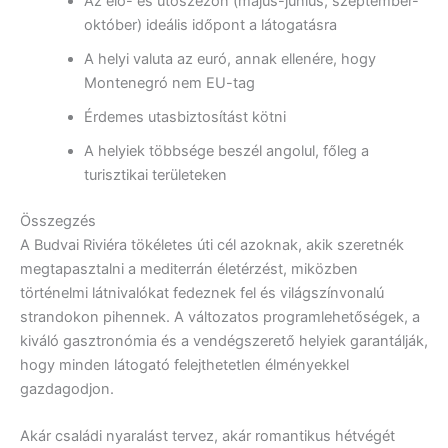
Az elő- és utószezon (május-június, szeptember-
október) ideális időpont a látogatásra
A helyi valuta az euró, annak ellenére, hogy
Montenegró nem EU-tag
Érdemes utasbiztosítást kötni
A helyiek többsége beszél angolul, főleg a
turisztikai területeken
Összegzés
A Budvai Riviéra tökéletes úti cél azoknak, akik szeretnék
megtapasztalni a mediterrán életérzést, miközben
történelmi látnivalókat fedeznek fel és világszínvonalú
strandokon pihennek. A változatos programlehetőségek, a
kiváló gasztronómia és a vendégszerető helyiek garantálják,
hogy minden látogató felejthetetlen élményekkel
gazdagodjon.
Akár családi nyaralást tervez, akár romantikus hétvégét