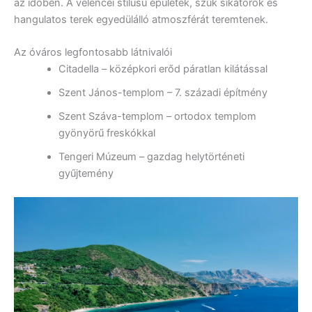
az időben. A velencei stílusú épületek, szűk sikátorok és
hangulatos terek egyedülálló atmoszférát teremtenek.
Az óváros legfontosabb látnivalói
Citadella – középkori erőd páratlan kilátással
Szent János-templom – 7. századi építmény
Szent Száva-templom – ortodox templom
gyönyörű freskókkal
Tengeri Múzeum – gazdag helytörténeti
gyűjtemény