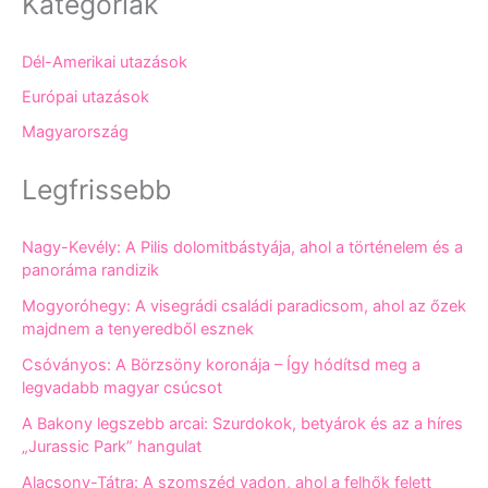
Kategóriák
Dél-Amerikai utazások
Európai utazások
Magyarország
Legfrissebb
Nagy-Kevély: A Pilis dolomitbástyája, ahol a történelem és a
panoráma randizik
Mogyoróhegy: A visegrádi családi paradicsom, ahol az őzek
majdnem a tenyeredből esznek
Csóványos: A Börzsöny koronája – Így hódítsd meg a
legvadabb magyar csúcsot
A Bakony legszebb arcai: Szurdokok, betyárok és az a híres
„Jurassic Park” hangulat
Alacsony-Tátra: A szomszéd vadon, ahol a felhők felett