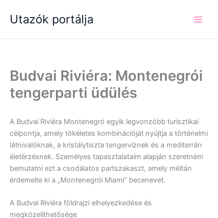
Skip
Utazók portálja
to
content
Budvai Riviéra: Montenegrói
tengerparti üdülés
A Budvai Riviéra Montenegró egyik legvonzóbb turisztikai
célpontja, amely tökéletes kombinációját nyújtja a történelmi
látnivalóknak, a kristálytiszta tengervíznek és a mediterrán
életérzésnek. Személyes tapasztalataim alapján szeretném
bemutatni ezt a csodálatos partszakaszt, amely méltán
érdemelte ki a „Montenegrói Miami” becenevet.
A Budvai Riviéra földrajzi elhelyezkedése és
megközelíthetősége