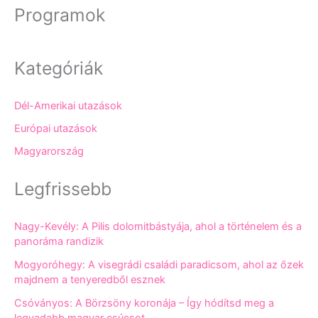
Programok
Kategóriák
Dél-Amerikai utazások
Európai utazások
Magyarország
Legfrissebb
Nagy-Kevély: A Pilis dolomitbástyája, ahol a történelem és a
panoráma randizik
Mogyoróhegy: A visegrádi családi paradicsom, ahol az őzek
majdnem a tenyeredből esznek
Csóványos: A Börzsöny koronája – Így hódítsd meg a