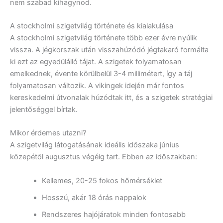
nem szabad kihagynod.
A stockholmi szigetvilág története és kialakulása
A stockholmi szigetvilág története több ezer évre nyúlik
vissza. A jégkorszak után visszahúzódó jégtakaró formálta
ki ezt az egyedülálló tájat. A szigetek folyamatosan
emelkednek, évente körülbelül 3-4 millimétert, így a táj
folyamatosan változik. A vikingek idején már fontos
kereskedelmi útvonalak húzódtak itt, és a szigetek stratégiai
jelentőséggel bírtak.
Mikor érdemes utazni?
A szigetvilág látogatásának ideális időszaka június
közepétől augusztus végéig tart. Ebben az időszakban:
Kellemes, 20-25 fokos hőmérséklet
Hosszú, akár 18 órás nappalok
Rendszeres hajójáratok minden fontosabb