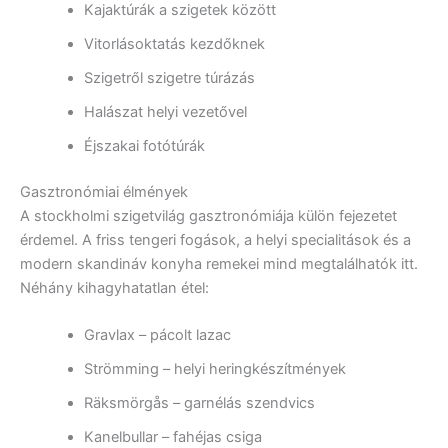
Kajaktúrák a szigetek között
Vitorlásoktatás kezdőknek
Szigetről szigetre túrázás
Halászat helyi vezetővel
Éjszakai fotótúrák
Gasztronómiai élmények
A stockholmi szigetvilág gasztronómiája külön fejezetet
érdemel. A friss tengeri fogások, a helyi specialitások és a
modern skandináv konyha remekei mind megtalálhatók itt.
Néhány kihagyhatatlan étel:
Gravlax – pácolt lazac
Strömming – helyi heringkészítmények
Räksmörgås – garnélás szendvics
Kanelbullar – fahéjas csiga