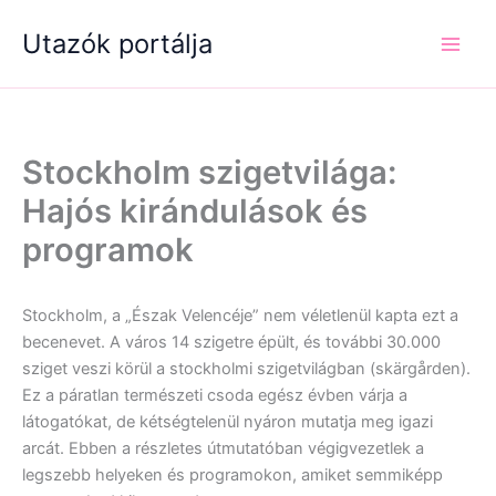
Skip
Utazók portálja
to
content
Stockholm szigetvilága:
Hajós kirándulások és
programok
Stockholm, a „Észak Velencéje” nem véletlenül kapta ezt a
becenevet. A város 14 szigetre épült, és további 30.000
sziget veszi körül a stockholmi szigetvilágban (skärgården).
Ez a páratlan természeti csoda egész évben várja a
látogatókat, de kétségtelenül nyáron mutatja meg igazi
arcát. Ebben a részletes útmutatóban végigvezetlek a
legszebb helyeken és programokon, amiket semmiképp