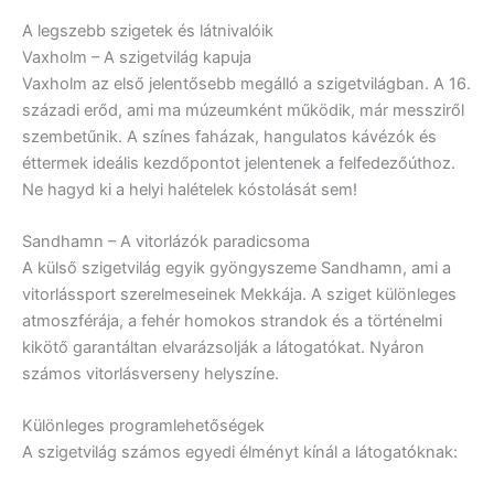
A legszebb szigetek és látnivalóik
Vaxholm – A szigetvilág kapuja
Vaxholm az első jelentősebb megálló a szigetvilágban. A 16.
századi erőd, ami ma múzeumként működik, már messziről
szembetűnik. A színes faházak, hangulatos kávézók és
éttermek ideális kezdőpontot jelentenek a felfedezőúthoz.
Ne hagyd ki a helyi halételek kóstolását sem!
Sandhamn – A vitorlázók paradicsoma
A külső szigetvilág egyik gyöngyszeme Sandhamn, ami a
vitorlássport szerelmeseinek Mekkája. A sziget különleges
atmoszférája, a fehér homokos strandok és a történelmi
kikötő garantáltan elvarázsolják a látogatókat. Nyáron
számos vitorlásverseny helyszíne.
Különleges programlehetőségek
A szigetvilág számos egyedi élményt kínál a látogatóknak: