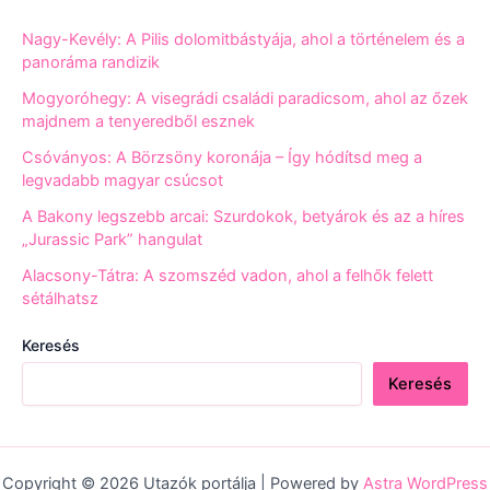
Nagy-Kevély: A Pilis dolomitbástyája, ahol a történelem és a
panoráma randizik
Mogyoróhegy: A visegrádi családi paradicsom, ahol az őzek
majdnem a tenyeredből esznek
Csóványos: A Börzsöny koronája – Így hódítsd meg a
legvadabb magyar csúcsot
A Bakony legszebb arcai: Szurdokok, betyárok és az a híres
„Jurassic Park” hangulat
Alacsony-Tátra: A szomszéd vadon, ahol a felhők felett
sétálhatsz
Keresés
Keresés
Copyright © 2026 Utazók portálja | Powered by
Astra WordPress