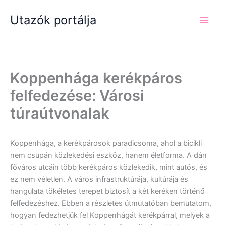
Skip
Utazók portálja
to
content
Koppenhága kerékpáros
felfedezése: Városi
túraútvonalak
Koppenhága, a kerékpárosok paradicsoma, ahol a bicikli
nem csupán közlekedési eszköz, hanem életforma. A dán
főváros utcáin több kerékpáros közlekedik, mint autós, és
ez nem véletlen. A város infrastruktúrája, kultúrája és
hangulata tökéletes terepet biztosít a két keréken történő
felfedezéshez. Ebben a részletes útmutatóban bemutatom,
hogyan fedezhetjük fel Koppenhágát kerékpárral, melyek a