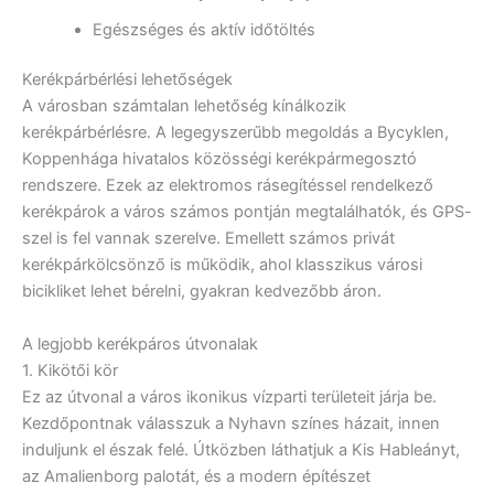
Egészséges és aktív időtöltés
Kerékpárbérlési lehetőségek
A városban számtalan lehetőség kínálkozik
kerékpárbérlésre. A legegyszerűbb megoldás a Bycyklen,
Koppenhága hivatalos közösségi kerékpármegosztó
rendszere. Ezek az elektromos rásegítéssel rendelkező
kerékpárok a város számos pontján megtalálhatók, és GPS-
szel is fel vannak szerelve. Emellett számos privát
kerékpárkölcsönző is működik, ahol klasszikus városi
bicikliket lehet bérelni, gyakran kedvezőbb áron.
A legjobb kerékpáros útvonalak
1. Kikötői kör
Ez az útvonal a város ikonikus vízparti területeit járja be.
Kezdőpontnak válasszuk a Nyhavn színes házait, innen
induljunk el észak felé. Útközben láthatjuk a Kis Hableányt,
az Amalienborg palotát, és a modern építészet