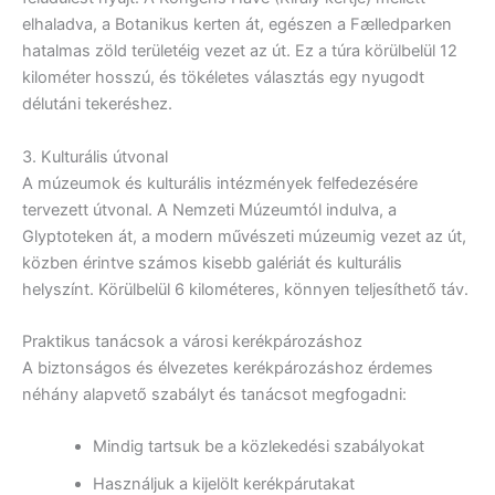
elhaladva, a Botanikus kerten át, egészen a Fælledparken
hatalmas zöld területéig vezet az út. Ez a túra körülbelül 12
kilométer hosszú, és tökéletes választás egy nyugodt
délutáni tekeréshez.
3. Kulturális útvonal
A múzeumok és kulturális intézmények felfedezésére
tervezett útvonal. A Nemzeti Múzeumtól indulva, a
Glyptoteken át, a modern művészeti múzeumig vezet az út,
közben érintve számos kisebb galériát és kulturális
helyszínt. Körülbelül 6 kilométeres, könnyen teljesíthető táv.
Praktikus tanácsok a városi kerékpározáshoz
A biztonságos és élvezetes kerékpározáshoz érdemes
néhány alapvető szabályt és tanácsot megfogadni:
Mindig tartsuk be a közlekedési szabályokat
Használjuk a kijelölt kerékpárutakat