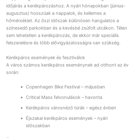
időjárás a kerékpározáshoz. A nyári hónapokban (június-
augusztus) hosszúak a nappalok, és kellemes a
hőmérséklet. Az őszi időszak különösen hangulatos a
színesedő parkokban és a kevésbé zsúfolt utcákon. Télen
sem lehetetlen a kerékpározás, de ekkor már speciális
felszerelésre és több elővigyázatosságra van szükség.
Kerékpáros események és fesztiválok
A város számos kerékpáros eseménynek ad otthont az év
során:
Copenhagen Bike Festival – májusban
Critical Mass felvonulások – havonta
Kerékpáros városnéző túrák – egész évben
Éjszakai kerékpáros események – nyári
időszakban