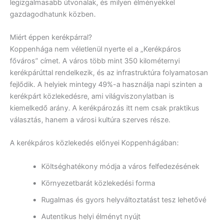
legizgalmasabb útvonalak, és milyen élményekkel
gazdagodhatunk közben.
Miért éppen kerékpárral?
Koppenhága nem véletlenül nyerte el a „Kerékpáros
főváros” címet. A város több mint 350 kilométernyi
kerékpárúttal rendelkezik, és az infrastruktúra folyamatosan
fejlődik. A helyiek mintegy 49%-a használja napi szinten a
kerékpárt közlekedésre, ami világviszonylatban is
kiemelkedő arány. A kerékpározás itt nem csak praktikus
választás, hanem a városi kultúra szerves része.
A kerékpáros közlekedés előnyei Koppenhágában:
Költséghatékony módja a város felfedezésének
Környezetbarát közlekedési forma
Rugalmas és gyors helyváltoztatást tesz lehetővé
Autentikus helyi élményt nyújt