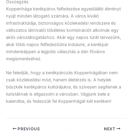
Összegzés
Koppenhága kerékpáros felfedezése egyedülálló élményt
nyújt minden látogató számára. A város kiváló
infrastruktúrája, biztonságos közlekedési rendszere és
változatos látnivalói tökéletes kombinációt alkotnak egy
aktív városlátogatáshoz. Akár egy napos túrát tervezünk,
akár több napos felfedezőútra indulunk, a kerékpár
mindenképpen a legjobb választás a dán főváros
megismeréséhez.
Ne feledjük, hogy a kerékpározás Koppenhágában nem
csak közlekedési mód, hanem életérzés is. A helyiek
büszkék kerékpáros kultúrájukra, és szívesen segítenek a
turistáknak is eligazodni a városban. Vágjunk bele a
kalandba, és fedezzük fel Koppenhágát két keréken!
PREVIOUS
NEXT