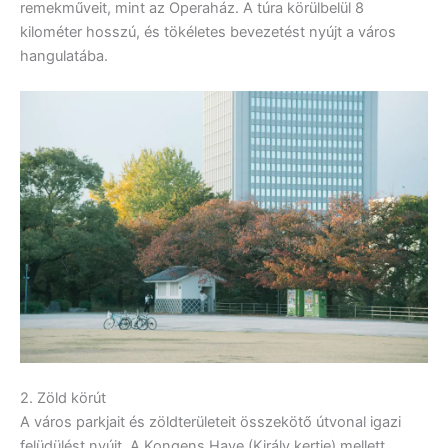
remekműveit, mint az Operaház. A túra körülbelül 8
kilométer hosszú, és tökéletes bevezetést nyújt a város
hangulatába.
2. Zöld körút
A város parkjait és zöldterületeit összekötő útvonal igazi
felüdülést nyújt. A Kongens Have (Király kertje) mellett