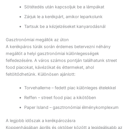
Sötétedés után kapcsoljuk be a lámpákat
Zárjuk le a kerékpárt, amikor leparkolunk
Tartsuk be a kézjelzéseket kanyarodásnál
Gasztronómiai megállók az úton
A kerékpáros túrák során érdemes betervezni néhány
megállót a helyi gasztronómiai különlegességek
felfedezésére. A város számos pontján találhatunk street
food piacokat, kávézókat és éttermeket, ahol
feltöltődhetünk. Különösen ajánlott:
Torvehallerne – fedett piac különleges ételekkel
Reffen – street food piac a kikötőben
Paper Island – gasztronómiai élménykomplexum
A legjobb időszak a kerékpározásra
Koppenhágában április és október között a legideálisabb az