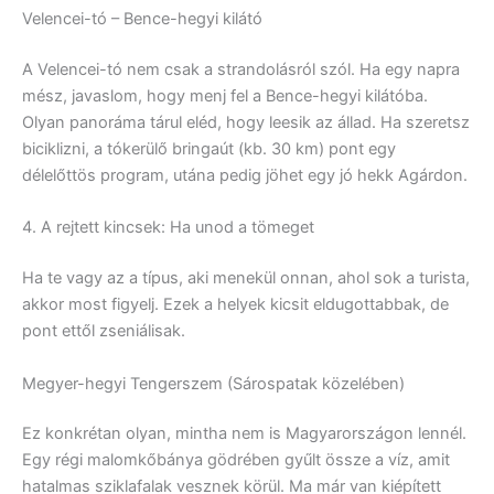
Velencei-tó – Bence-hegyi kilátó
A Velencei-tó nem csak a strandolásról szól. Ha egy napra
mész, javaslom, hogy menj fel a Bence-hegyi kilátóba.
Olyan panoráma tárul eléd, hogy leesik az állad. Ha szeretsz
biciklizni, a tókerülő bringaút (kb. 30 km) pont egy
délelőttös program, utána pedig jöhet egy jó hekk Agárdon.
4. A rejtett kincsek: Ha unod a tömeget
Ha te vagy az a típus, aki menekül onnan, ahol sok a turista,
akkor most figyelj. Ezek a helyek kicsit eldugottabbak, de
pont ettől zseniálisak.
Megyer-hegyi Tengerszem (Sárospatak közelében)
Ez konkrétan olyan, mintha nem is Magyarországon lennél.
Egy régi malomkőbánya gödrében gyűlt össze a víz, amit
hatalmas sziklafalak vesznek körül. Ma már van kiépített