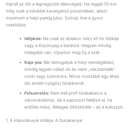
tripnél az idő a legnagyobb ellenséged. Ha reggel 10-kor
még csak a kávédat kavargatod pizsamában, akkor
maximum a helyi parkig jutsz. Szóval, íme a gyors
csekklista:
Időjárás:
Ne csak az ablakon nézz ki! Az Időkép
vagy a Köpönyeg a barátod. Hegyen mindig
hidegebb van, tóparton meg fúj a szél.
Kaja-pia:
Bár támogatjuk a helyi vendéglátást,
mindig legyen nálad víz és némi „vésztartalék”
csoki vagy szendvics. Nincs rosszabb egy éhes
(és emiatt nyűgös) túratársnál.
Felszerelés:
Nem kell profi túrabakancs a
városnézéshez, de a papucsot felejtsd el, ha
erdőbe mész. Réteges öltözködés – ez a kulcsszó.
1. A klasszikusok királya: A Dunakanyar