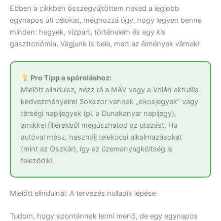
Ebben a cikkben összegyűjtöttem neked a legjobb
egynapos úti célokat, méghozzá úgy, hogy legyen benne
minden: hegyek, vízpart, történelem és egy kis
gasztronómia. Vágjunk is bele, mert az élmények várnak!
Pro Tipp a spóroláshoz:
Mielőtt elindulsz, nézz rá a MÁV vagy a Volán aktuális
kedvezményeire! Sokszor vannak „okosjegyek” vagy
térségi napijegyek (pl. a Dunakanyar napijegy),
amikkel fillérekből megúszhatod az utazást. Ha
autóval mész, használj telekocsi alkalmazásokat
(mint az Oszkár), így az üzemanyagköltség is
feleződik!
Mielőtt elindulnál: A tervezés nulladik lépése
Tudom, hogy spontánnak lenni menő, de egy egynapos