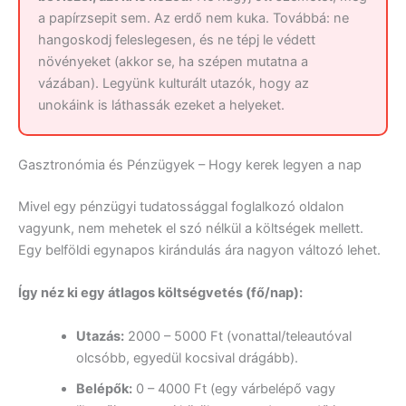
a papírzsepit sem. Az erdő nem kuka. Továbbá: ne
hangoskodj feleslegesen, és ne tépj le védett
növényeket (akkor se, ha szépen mutatna a
vázában). Legyünk kulturált utazók, hogy az
unokáink is láthassák ezeket a helyeket.
Gasztronómia és Pénzügyek – Hogy kerek legyen a nap
Mivel egy pénzügyi tudatossággal foglalkozó oldalon
vagyunk, nem mehetek el szó nélkül a költségek mellett.
Egy belföldi egynapos kirándulás ára nagyon változó lehet.
Így néz ki egy átlagos költségvetés (fő/nap):
Utazás:
2000 – 5000 Ft (vonattal/teleautóval
olcsóbb, egyedül kocsival drágább).
Belépők:
0 – 4000 Ft (egy várbelépő vagy