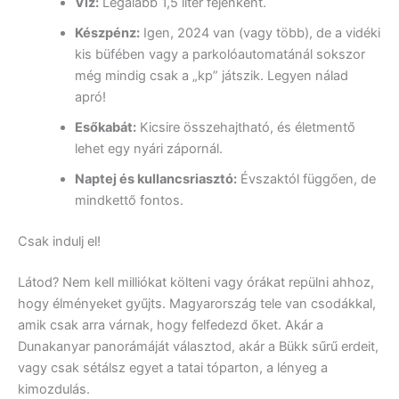
Víz:
Legalább 1,5 liter fejenként.
Készpénz:
Igen, 2024 van (vagy több), de a vidéki
kis büfében vagy a parkolóautomatánál sokszor
még mindig csak a „kp” játszik. Legyen nálad
apró!
Esőkabát:
Kicsire összehajtható, és életmentő
lehet egy nyári zápornál.
Naptej és kullancsriasztó:
Évszaktól függően, de
mindkettő fontos.
Csak indulj el!
Látod? Nem kell milliókat költeni vagy órákat repülni ahhoz,
hogy élményeket gyűjts. Magyarország tele van csodákkal,
amik csak arra várnak, hogy felfedezd őket. Akár a
Dunakanyar panorámáját választod, akár a Bükk sűrű erdeit,
vagy csak sétálsz egyet a tatai tóparton, a lényeg a
kimozdulás.