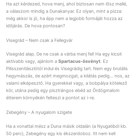
Ha azt kérdezed, hova menj, ahol biztosan nem lősz mellé,
a válaszom mindig a Dunakanyar. Ez olyan, mint a pizza:
még akkor is jó, ha épp nem a legjobb formáját hozza az
időjárás. De hova pontosan?
Visegrád – Nem csak a Fellegvár
Visegrád alap. De ne csak a várba menj fel! Ha egy kicsit
aktívabb vagy, ajánlom a
Spartacus-ösvényt
. Ez
Pilisszentlászlótól indul és Visegrádig tart. Nem egy brutális
hegymászás, de azért megmozgat, a kilátás pedig… nos, az
valami elképesztő. Ha gyerekkel vagy, a bobpálya kötelező
kör, utána pedig egy pisztrángos ebéd az Ördögmalom
étterem környékén felteszi a pontot az i-re.
Zebegény – A nyugalom szigete
Ha a vonattal mész a Duna másik oldalán (a Nyugatiból kb.
50 perc), Zebegény egy kis ékszerdoboz. Itt nem kell