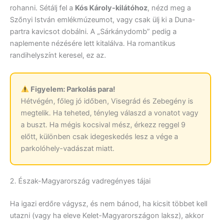
rohanni. Sétálj fel a
Kós Károly-kilátóhoz
, nézd meg a
Szőnyi István emlékmúzeumot, vagy csak ülj ki a Duna-
partra kavicsot dobálni. A „Sárkánydomb” pedig a
naplemente nézésére lett kitalálva. Ha romantikus
randihelyszínt keresel, ez az.
Figyelem: Parkolás para!
Hétvégén, főleg jó időben, Visegrád és Zebegény is
megtelik. Ha teheted, tényleg válaszd a vonatot vagy
a buszt. Ha mégis kocsival mész, érkezz reggel 9
előtt, különben csak idegeskedés lesz a vége a
parkolóhely-vadászat miatt.
2. Észak-Magyarország vadregényes tájai
Ha igazi erdőre vágysz, és nem bánod, ha kicsit többet kell
utazni (vagy ha eleve Kelet-Magyarországon laksz), akkor