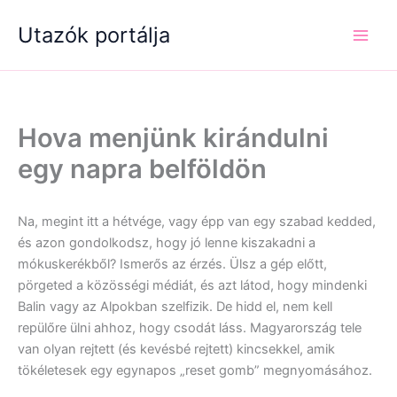
Skip
Utazók portálja
to
content
Hova menjünk kirándulni
egy napra belföldön
Na, megint itt a hétvége, vagy épp van egy szabad kedded,
és azon gondolkodsz, hogy jó lenne kiszakadni a
mókuskerékből? Ismerős az érzés. Ülsz a gép előtt,
pörgeted a közösségi médiát, és azt látod, hogy mindenki
Balin vagy az Alpokban szelfizik. De hidd el, nem kell
repülőre ülni ahhoz, hogy csodát láss. Magyarország tele
van olyan rejtett (és kevésbé rejtett) kincsekkel, amik
tökéletesek egy egynapos „reset gomb” megnyomásához.