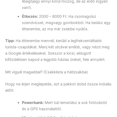
libegőjegy ennyi körül mozog, de az erdő ingyen
van!).
Étkezés:
2000 – 8000 Ft. Ha csomagolsz
szendvicset, megvagy gombokból. Ha beülsz egy
étterembe, az ma már zsebbe nyúlós.
Tipp:
Ha étterembe mennél, kerüld a legfrekventáltabb
turista-csapdákat. Menj két utcával arrébb, vagy nézd meg
a Google értékeléseket. Sokszor a kicsi, eldugott
kifőzdékben kapod a legjobb házias ízeket, fele annyiért.
Mit vigyél magaddal? (Csekklista a hátizsákba)
Hogy ne érjen meglepetés, ezt a pakkot dobd össze indulás
előtt:
Powerbank:
Mert tuti lemerülsz a sok fotózástól
és a GPS használattól.