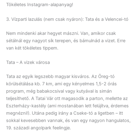
Tökéletes Instagram-alapanyag!
3. Vízparti lazulás (nem csak nyáron): Tata és a Velencei-tó
Nem mindenki akar hegyet mászni. Van, amikor csak
sétálnál egy nagyot sík terepen, és bámulnád a vizet. Erre
van két tökéletes tippem.
Tata – A vizek városa
Tata az egyik legszebb magyar kisváros. Az Öreg-tó
körülsétálása kb. 7 km, ami egy kényelmes 1,5-2 órás
program, még babakocsival vagy kutyával is simán
teljesíthető. A Tatai Vár ott magasodik a parton, mellette az
Eszterházy-kastély (ami mostanában lett felújítva, érdemes
megnézni!). Utána pedig irány a Cseke-tó a ligetben – itt
sokkal kevesebben vannak, és van egy nagyon hangulatos,
19. századi angolpark feelingje.