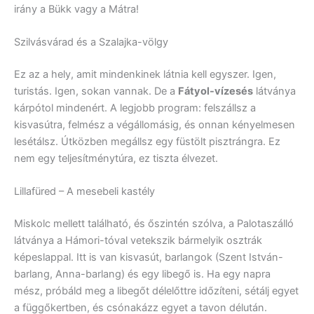
irány a Bükk vagy a Mátra!
Szilvásvárad és a Szalajka-völgy
Ez az a hely, amit mindenkinek látnia kell egyszer. Igen,
turistás. Igen, sokan vannak. De a
Fátyol-vízesés
látványa
kárpótol mindenért. A legjobb program: felszállsz a
kisvasútra, felmész a végállomásig, és onnan kényelmesen
lesétálsz. Útközben megállsz egy füstölt pisztrángra. Ez
nem egy teljesítménytúra, ez tiszta élvezet.
Lillafüred – A mesebeli kastély
Miskolc mellett található, és őszintén szólva, a Palotaszálló
látványa a Hámori-tóval vetekszik bármelyik osztrák
képeslappal. Itt is van kisvasút, barlangok (Szent István-
barlang, Anna-barlang) és egy libegő is. Ha egy napra
mész, próbáld meg a libegőt délelőttre időzíteni, sétálj egyet
a függőkertben, és csónakázz egyet a tavon délután.