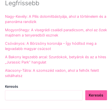
Legfrissebb
Nagy-Kevély: A Pilis dolomitbástyája, ahol a történelem és a
panoráma randizik
Mogyoróhegy: A visegrádi családi paradicsom, ahol az őzek
majdnem a tenyeredből esznek
Csóványos: A Börzsöny koronája – Így hódítsd meg a
legvadabb magyar csúcsot
A Bakony legszebb arcai: Szurdokok, betyárok és az a híres
„Jurassic Park” hangulat
Alacsony-Tátra: A szomszéd vadon, ahol a felhők felett
sétálhatsz
Keresés
Keresés