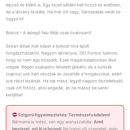
lépcső és kilátó is. Egy kicsit sétálni kell hozzá az erdőben,
de a látvány brutális. Ha már ott vagy, Sárospatak várát se
hagyd ki!
Bokod – A lebegő falu (Már csak óvatosan!)
Sokan láttak már képet a bokodi tóra épült
horgászházakról. Nagyon látványos, DE! Fontos tudnod,
hogy ez nem egy közpark. Ezek magántulajdonban lévő
stégek. Régen szabadon lehetett járkálni, de a turisták
(sajnos) sok kárt okoztak és zavarták a horgászokat, ezért
sok részt lezártak. Ha ide mész, legyél nagyon tisztelettudó,
csak ott fotózz, ahol engedik, és ne mássz be senki
kertjébe!
Szigorú figyelmeztetés: Természetvédelem!
Bármerre is mész, van egy aranyszabály:
Amit
beviszel, azt ki is hozod!
Ne hagyj ott szemetet, még