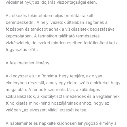
védelmet nyújt az időjárás viszontagságai ellen.
Az étkezés tekintetében teljes önellátásra kell
berendezkedni. A helyi vezetők általában segítenek a
főzésben és tanácsot adnak a vízkészletek beosztásával
kapcsolatban. A fennsíkon található természetes
vízkészletek, de ezeket minden esetben fertőtleníteni kell a
fogyasztás előtt.
A felejthetetlen élmény
Aki egyszer eljut a Roraima-hegy tetejére, az olyan
élményben részesül, amely egy életre szóló emlékeket hagy
maga után. A fennsík szürreális tája, a különleges
sziklaalakzatok, a kristálytiszta medencék és a végtelennek
tűnő kilátás mind-mind hozzájárulnak ahhoz, hogy ez
valóban „az elveszett világ” érzését keltse.
A naplemente és napkelte különösen lenyűgöző élmény a