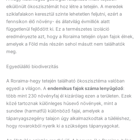
elkülönült ökoszisztémát hoz létre a tetején. A meredek
sziklafalakon keresztül szinte lehetetlen feljutni, ezért a
fennsíkon élő növény- és állatvilág évmilliók alatt
függetlenül fejlődött ki. Ez a természetes izoláció
eredményezte azt, hogy a Roraima tetején olyan fajok élnek,
amelyek a Föld más részén sehol másutt nem találhatók
meg.
Egyedülálló biodiverzitás
A Roraima-hegy tetején található ökoszisztéma valóban
egyedi a világon. A
endemikus fajok száma lenyűgöző
:
több mint 230 növényfaj él kizárólag ezen a területen. Ezek
közé tartoznak különleges húsevő növények, mint a
sundew (harmatfű) különböző fajai, amelyek a
tápanyagszegény talajon úgy alkalmazkodtak a túléléshez,
hogy rovarokból nyerik ki a szükséges tápanyagokat.