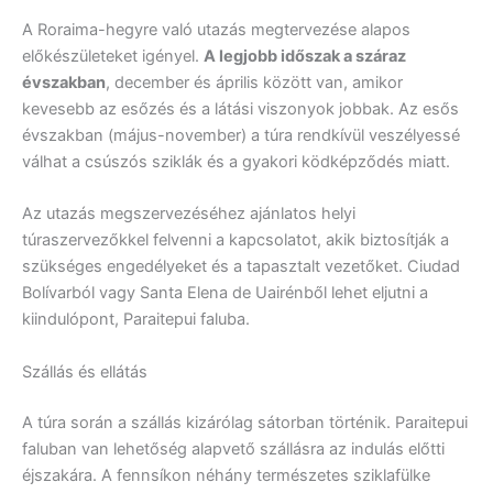
A Roraima-hegyre való utazás megtervezése alapos
előkészületeket igényel.
A legjobb időszak a száraz
évszakban
, december és április között van, amikor
kevesebb az esőzés és a látási viszonyok jobbak. Az esős
évszakban (május-november) a túra rendkívül veszélyessé
válhat a csúszós sziklák és a gyakori ködképződés miatt.
Az utazás megszervezéséhez ajánlatos helyi
túraszervezőkkel felvenni a kapcsolatot, akik biztosítják a
szükséges engedélyeket és a tapasztalt vezetőket. Ciudad
Bolívarból vagy Santa Elena de Uairénből lehet eljutni a
kiindulópont, Paraitepui faluba.
Szállás és ellátás
A túra során a szállás kizárólag sátorban történik. Paraitepui
faluban van lehetőség alapvető szállásra az indulás előtti
éjszakára. A fennsíkon néhány természetes sziklafülke