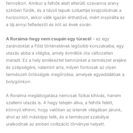
fennsíkon. Amikor a felhők alatt elterülő szavanna arany
színben fürdik, és a távoli tepuik sziluettjei kirajzolódnak a
horizonton, akkor válik igazán érthetővé, miért inspirálta ez
a táj annyi felfedezőt és írót az évek során.
A Roraima-hegy nem csupán egy túracél
– ez egy
zarándoklat a Föld történetének legősibb korszakaiba, egy
utazás abba a világba, amely évmilliók óta változatlan
maradt. Ez a hely emlékeztet bennünket a természet erejére
és szépségére, valamint arra, milyen fontosak az olyan
természeti örökségek megőrzése, amelyek egyedülállóak a
bolygónkon.
A Roraima meglátogatása nemcsak fizikai kihívás, hanem
szellemi utazás is. A hegy tetején állva, a felhők felett,
könnyű elhinni, hogy valóban az istenek világában járunk,
ahol az idő másképp telik, és a természet szabályai
uralkodnak az emberi civilizáció törvényei helyett.