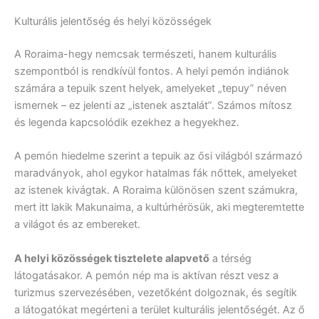
Kulturális jelentőség és helyi közösségek
A Roraima-hegy nemcsak természeti, hanem kulturális
szempontból is rendkívül fontos. A helyi pemón indiánok
számára a tepuik szent helyek, amelyeket „tepuy” néven
ismernek – ez jelenti az „istenek asztalát”. Számos mítosz
és legenda kapcsolódik ezekhez a hegyekhez.
A pemón hiedelme szerint a tepuik az ősi világból származó
maradványok, ahol egykor hatalmas fák nőttek, amelyeket
az istenek kivágtak. A Roraima különösen szent számukra,
mert itt lakik Makunaima, a kultúrhérösük, aki megteremtette
a világot és az embereket.
A helyi közösségek tisztelete alapvető
a térség
látogatásakor. A pemón nép ma is aktívan részt vesz a
turizmus szervezésében, vezetőként dolgoznak, és segítik
a látogatókat megérteni a terület kulturális jelentőségét. Az ő