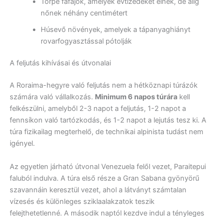
Törpe fafajok, amelyek évtizedeket élnek, de alig
nőnek néhány centimétert
Húsevő növények, amelyek a tápanyaghiányt
rovarfogyasztással pótolják
A feljutás kihívásai és útvonalai
A Roraima-hegyre való feljutás nem a hétköznapi túrázók
számára való vállalkozás.
Minimum 6 napos túrára
kell
felkészülni, amelyből 2-3 napot a feljutás, 1-2 napot a
fennsíkon való tartózkodás, és 1-2 napot a lejutás tesz ki. A
túra fizikailag megterhelő, de technikai alpinista tudást nem
igényel.
Az egyetlen járható útvonal Venezuela felől vezet, Paraitepui
faluból indulva. A túra első része a Gran Sabana gyönyörű
szavannáin keresztül vezet, ahol a látványt számtalan
vízesés és különleges sziklaalakzatok teszik
felejthetetlenné. A második naptól kezdve indul a tényleges