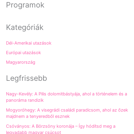
Programok
Kategóriák
Dél-Amerikai utazások
Európai utazások
Magyarország
Legfrissebb
Nagy-Kevély: A Pilis dolomitbástyája, ahol a történelem és a
panoráma randizik
Mogyoróhegy: A visegrádi családi paradicsom, ahol az őzek
majdnem a tenyeredből esznek
Csóványos: A Börzsöny koronája – Így hódítsd meg a
legvadabb magyar csúcsot