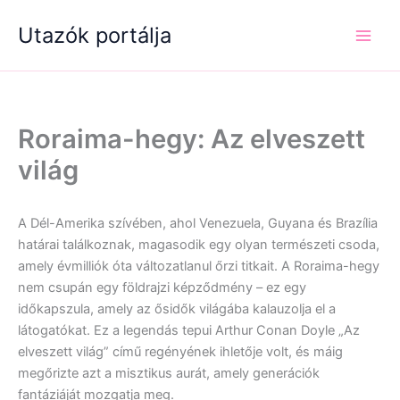
Skip
Utazók portálja
to
content
Roraima-hegy: Az elveszett
világ
A Dél-Amerika szívében, ahol Venezuela, Guyana és Brazília
határai találkoznak, magasodik egy olyan természeti csoda,
amely évmilliók óta változatlanul őrzi titkait. A Roraima-hegy
nem csupán egy földrajzi képződmény – ez egy
időkapszula, amely az ősidők világába kalauzolja el a
látogatókat. Ez a legendás tepui Arthur Conan Doyle „Az
elveszett világ” című regényének ihletője volt, és máig
megőrizte azt a misztikus aurát, amely generációk
fantáziáját mozgatja meg.