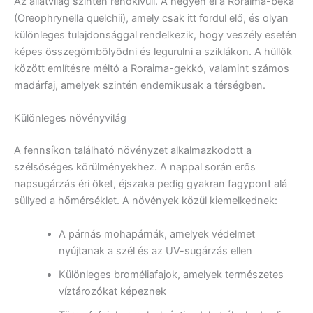
Az állatvilág szintén rendkívüli. A hegyen él a Roraima-béka
(Oreophrynella quelchii), amely csak itt fordul elő, és olyan
különleges tulajdonsággal rendelkezik, hogy veszély esetén
képes összegömbölyödni és legurulni a sziklákon. A hüllők
között említésre méltó a Roraima-gekkó, valamint számos
madárfaj, amelyek szintén endemikusak a térségben.
Különleges növényvilág
A fennsíkon található növényzet alkalmazkodott a
szélsőséges körülményekhez. A nappal során erős
napsugárzás éri őket, éjszaka pedig gyakran fagypont alá
süllyed a hőmérséklet. A növények közül kiemelkednek:
A párnás mohapárnák, amelyek védelmet
nyújtanak a szél és az UV-sugárzás ellen
Különleges broméliafajok, amelyek természetes
víztározókat képeznek