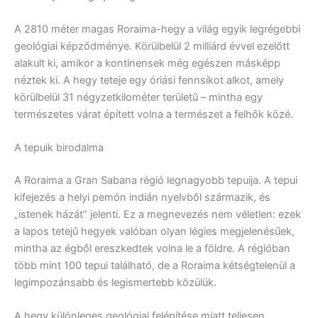
A 2810 méter magas Roraima-hegy a világ egyik legrégebbi
geológiai képződménye. Körülbelül 2 milliárd évvel ezelőtt
alakult ki, amikor a kontinensek még egészen másképp
néztek ki. A hegy teteje egy óriási fennsíkot alkot, amely
körülbelül 31 négyzetkilométer területű – mintha egy
természetes várat épített volna a természet a felhők közé.
A tepuik birodalma
A Roraima a Gran Sabana régió legnagyobb tepuija. A tepui
kifejezés a helyi pemón indián nyelvből származik, és
„istenek házát” jelenti. Ez a megnevezés nem véletlen: ezek
a lapos tetejű hegyek valóban olyan légies megjelenésűek,
mintha az égből ereszkedtek volna le a földre. A régióban
több mint 100 tepui található, de a Roraima kétségtelenül a
legimpozánsabb és legismertebb közülük.
A hegy különleges geológiai felépítése miatt teljesen