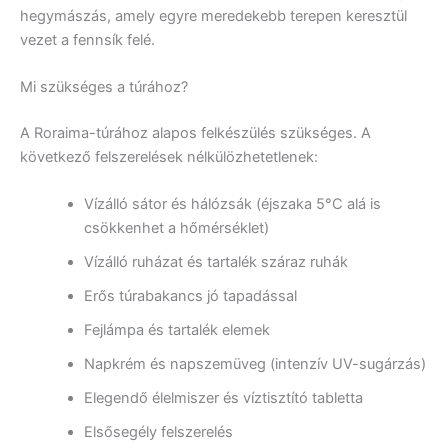
hegymászás, amely egyre meredekebb terepen keresztül
vezet a fennsík felé.
Mi szükséges a túrához?
A Roraima-túrához alapos felkészülés szükséges. A
következő felszerelések nélkülözhetetlenek:
Vízálló sátor és hálózsák (éjszaka 5°C alá is
csökkenhet a hőmérséklet)
Vízálló ruházat és tartalék száraz ruhák
Erős túrabakancs jó tapadással
Fejlámpa és tartalék elemek
Napkrém és napszemüveg (intenzív UV-sugárzás)
Elegendő élelmiszer és víztisztító tabletta
Elsősegély felszerelés