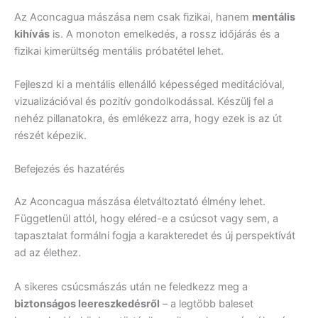
Az Aconcagua mászása nem csak fizikai, hanem
mentális
kihívás
is. A monoton emelkedés, a rossz időjárás és a
fizikai kimerültség mentális próbatétel lehet.
Fejleszd ki a mentális ellenálló képességed meditációval,
vizualizációval és pozitív gondolkodással. Készülj fel a
nehéz pillanatokra, és emlékezz arra, hogy ezek is az út
részét képezik.
Befejezés és hazatérés
Az Aconcagua mászása életváltoztató élmény lehet.
Függetlenül attól, hogy eléred-e a csúcsot vagy sem, a
tapasztalat formálni fogja a karakteredet és új perspektívát
ad az élethez.
A sikeres csúcsmászás után ne feledkezz meg a
biztonságos leereszkedésről
– a legtöbb baleset