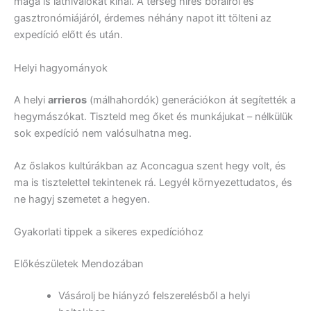
maga is látnivalókat kínál. A térség híres borairól és
gasztronómiájáról, érdemes néhány napot itt tölteni az
expedíció előtt és után.
Helyi hagyományok
A helyi
arrieros
(málhahordók) generációkon át segítették a
hegymászókat. Tiszteld meg őket és munkájukat – nélkülük
sok expedíció nem valósulhatna meg.
Az őslakos kultúrákban az Aconcagua szent hegy volt, és
ma is tisztelettel tekintenek rá. Legyél környezettudatos, és
ne hagyj szemetet a hegyen.
Gyakorlati tippek a sikeres expedícióhoz
Előkészületek Mendozában
Vásárolj be hiányzó felszerelésből a helyi