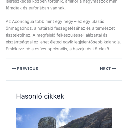
leereszkedés közben történik, amikor a hegymászók már
fáradtak és eufóriában vannak.
Az Aconcagua több mint egy hegy – ez egy utazás
önmagadhoz, a határaid feszegetéséhez és a természet
tiszteletéhez. A megfelelő felkészüléssel, alázattal és
elszántsággal ez lehet életed egyik legjelentősebb kalandja.
Emlékezz rá: a csúcs opcionális, a hazajutás kötelező.
PREVIOUS
NEXT
Hasonló cikkek