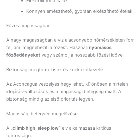
Elektrolitpótló italok
Könnyen emészthető, gyorsan elkészíthető ételek
Főzés magasságban
A nagy magasságban a víz alacsonyabb hőmérsékleten forr
fel, ami megnehezíti a főzést. Használj
nyomásos
főzőedényeket
vagy számolj a hosszabb főzési idővel.
Biztonsági megfontolások és kockázatkezelés
Az Aconcagua veszélyes hegy lehet, különösen a hirtelen
időjárás-változások és a magassági betegség miatt. A
biztonság mindig az első prioritás legyen.
Magassági betegség megelőzése
A
„climb high, sleep low”
elv alkalmazása kritikus
fontosságú: