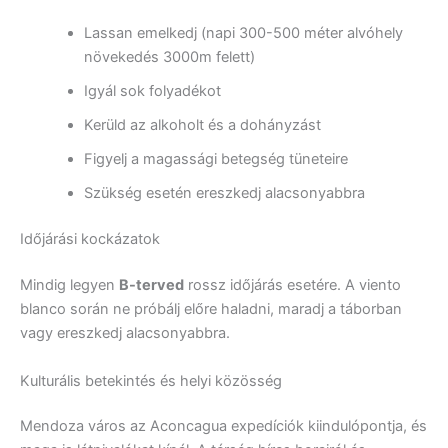
Lassan emelkedj (napi 300-500 méter alvóhely
növekedés 3000m felett)
Igyál sok folyadékot
Kerüld az alkoholt és a dohányzást
Figyelj a magassági betegség tüneteire
Szükség esetén ereszkedj alacsonyabbra
Időjárási kockázatok
Mindig legyen
B-terved
rossz időjárás esetére. A viento
blanco során ne próbálj előre haladni, maradj a táborban
vagy ereszkedj alacsonyabbra.
Kulturális betekintés és helyi közösség
Mendoza város az Aconcagua expedíciók kiindulópontja, és