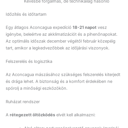
Kevésbé forgalmas, de technikailag hasonló
Időzítés és időtartam
Egy átlagos Aconcagua expedíció
18-21 napot
vesz
igénybe, beleértve az akklimatizációt és a pihenőnapokat.
Az optimális időszak december végétől február közepéig
tart, amikor a legkedvezőbbek az időjárási viszonyok.
Felszerelés és logisztika
Az Aconcagua mászásához szükséges felszerelés kiterjedt
és drága lehet. A biztonság és a komfort érdekében ne
spórolj a minőségi eszközökön.
Ruházat rendszer
A
rétegezett öltözködés
elvét kell alkalmazni: