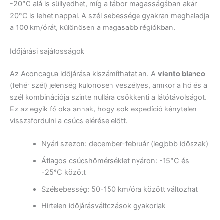
-20°C alá is süllyedhet, míg a tábor magasságában akár
20°C is lehet nappal. A szél sebessége gyakran meghaladja
a 100 km/órát, különösen a magasabb régiókban.
Időjárási sajátosságok
Az Aconcagua időjárása kiszámíthatatlan. A
viento blanco
(fehér szél) jelenség különösen veszélyes, amikor a hó és a
szél kombinációja szinte nullára csökkenti a látótávolságot.
Ez az egyik fő oka annak, hogy sok expedíció kénytelen
visszafordulni a csúcs elérése előtt.
Nyári szezon: december-február (legjobb időszak)
Átlagos csúcshőmérséklet nyáron: -15°C és
-25°C között
Szélsebesség: 50-150 km/óra között változhat
Hirtelen időjárásváltozások gyakoriak