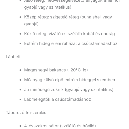
Alsó réteg: nedvességelvezető anyagok (merinói
gyapjú vagy szintetikus)
Közép réteg: szigetelő réteg (puha shell vagy
gyapjú)
Külső réteg: vízálló és szélálló kabát és nadrág
Extrém hideg elleni ruházat a csúcstámadáshoz
Lábbeli
Magashegyi bakancs (-20°C-ig)
Műanyag külső cipő extrém hideggel szemben
Jó minőségű zoknik (gyapjú vagy szintetikus)
Lábmelegítők a csúcstámadáshoz
Táborozó felszerelés
4-évszakos sátor (szélálló és hóálló)