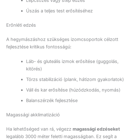
Lépcsőzés vagy step edzés
Úszás a teljes test erősítéséhez
Erőnléti edzés
A hegymászáshoz szükséges izomcsoportok célzott
fejlesztése kritikus fontosságú:
Láb- és gluteális izmok erősítése (guggolás,
kitörés)
Törzs stabilizáció (plank, hátizom gyakorlatok)
Váll és kar erősítése (húzódzkodás, nyomás)
Balanszérzék fejlesztése
Magassági akklimatizáció
Ha lehetőséged van rá, végezz
magassági edzéseket
legalább 3000 méter feletti magasságban. Ez segít a