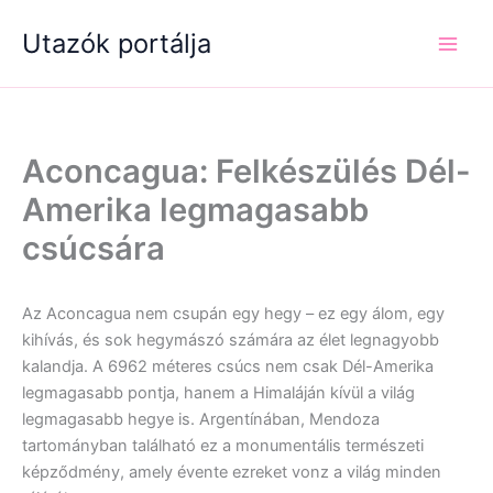
Skip
Utazók portálja
to
content
Aconcagua: Felkészülés Dél-
Amerika legmagasabb
csúcsára
Az Aconcagua nem csupán egy hegy – ez egy álom, egy
kihívás, és sok hegymászó számára az élet legnagyobb
kalandja. A 6962 méteres csúcs nem csak Dél-Amerika
legmagasabb pontja, hanem a Himaláján kívül a világ
legmagasabb hegye is. Argentínában, Mendoza
tartományban található ez a monumentális természeti
képződmény, amely évente ezreket vonz a világ minden