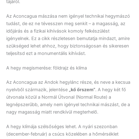
tájáról.
Az Aconcagua mászása nem igényel technikai hegymászó
tudást, de ez ne tévesszen meg senkit – a magasság, az
időjárás és a fizikai kihívások komoly felkészülést
igényelnek. Ez a cikk részletesen bemutatja mindazt, amire
szükséged lehet ahhoz, hogy biztonságosan és sikeresen
teljesítsd ezt a monumentális kihívást.
A hegy megismerése: földrajz és klíma
Az Aconcagua az Andok hegylánc része, és neve a kecsua
nyelvből származik, jelentése
„kő őrszem”
. A hegy két fő
útvonala közül a Normál Útvonal (Normal Route) a
legnépszerűbb, amely nem igényel technikai mászást, de a
nagy magasság miatt rendkívül megterhelő.
A hegy klímája szélsőséges lehet. A nyári szezonban
(december-február) a csúcs közelében a hőmérséklet