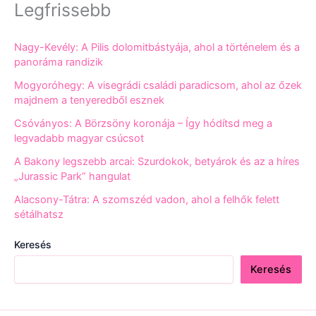
Legfrissebb
Nagy-Kevély: A Pilis dolomitbástyája, ahol a történelem és a
panoráma randizik
Mogyoróhegy: A visegrádi családi paradicsom, ahol az őzek
majdnem a tenyeredből esznek
Csóványos: A Börzsöny koronája – Így hódítsd meg a
legvadabb magyar csúcsot
A Bakony legszebb arcai: Szurdokok, betyárok és az a híres
„Jurassic Park” hangulat
Alacsony-Tátra: A szomszéd vadon, ahol a felhők felett
sétálhatsz
Keresés
Keresés