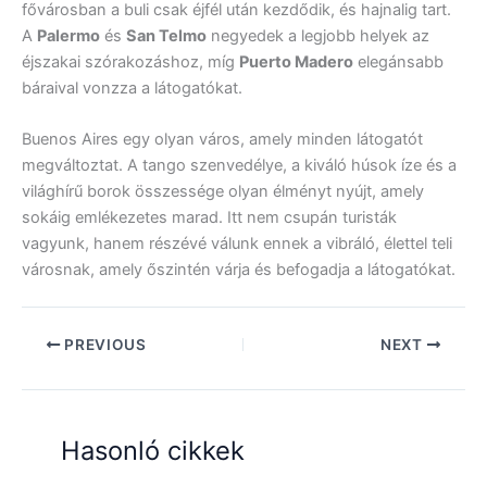
fővárosban a buli csak éjfél után kezdődik, és hajnalig tart.
A
Palermo
és
San Telmo
negyedek a legjobb helyek az
éjszakai szórakozáshoz, míg
Puerto Madero
elegánsabb
báraival vonzza a látogatókat.
Buenos Aires egy olyan város, amely minden látogatót
megváltoztat. A tango szenvedélye, a kiváló húsok íze és a
világhírű borok összessége olyan élményt nyújt, amely
sokáig emlékezetes marad. Itt nem csupán turisták
vagyunk, hanem részévé válunk ennek a vibráló, élettel teli
városnak, amely őszintén várja és befogadja a látogatókat.
PREVIOUS
NEXT
Hasonló cikkek