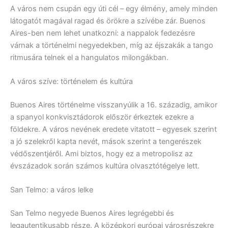
A város nem csupán egy úti cél – egy élmény, amely minden
látogatót magával ragad és örökre a szívébe zár. Buenos
Aires-ben nem lehet unatkozni: a nappalok fedezésre
várnak a történelmi negyedekben, míg az éjszakák a tango
ritmusára telnek el a hangulatos milongákban.
A város szíve: történelem és kultúra
Buenos Aires történelme visszanyúlik a 16. századig, amikor
a spanyol konkvisztádorok először érkeztek ezekre a
földekre. A város nevének eredete vitatott – egyesek szerint
a jó szelekről kapta nevét, mások szerint a tengerészek
védőszentjéről. Ami biztos, hogy ez a metropolisz az
évszázadok során számos kultúra olvasztótégelye lett.
San Telmo: a város lelke
San Telmo negyede Buenos Aires legrégebbi és
legautentikusabb része. A középkori európai városrészekre