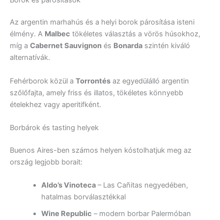
Az argentin marhahús és a helyi borok párosítása isteni
élmény. A
Malbec
tökéletes választás a vörös húsokhoz,
míg a
Cabernet Sauvignon
és
Bonarda
szintén kiváló
alternatívák.
Fehérborok közül a
Torrontés
az egyedülálló argentin
szőlőfajta, amely friss és illatos, tökéletes könnyebb
ételekhez vagy aperitifként.
Borbárok és tasting helyek
Buenos Aires-ben számos helyen kóstolhatjuk meg az
ország legjobb borait:
Aldo’s Vinoteca
– Las Cañitas negyedében,
hatalmas borválasztékkal
Wine Republic
– modern borbar Palermóban