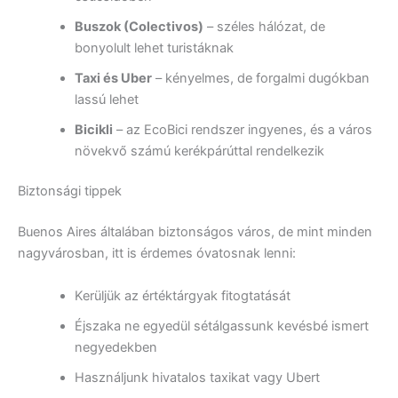
Buszok (Colectivos)
– széles hálózat, de
bonyolult lehet turistáknak
Taxi és Uber
– kényelmes, de forgalmi dugókban
lassú lehet
Bicikli
– az EcoBici rendszer ingyenes, és a város
növekvő számú kerékpárúttal rendelkezik
Biztonsági tippek
Buenos Aires általában biztonságos város, de mint minden
nagyvárosban, itt is érdemes óvatosnak lenni:
Kerüljük az értéktárgyak fitogtatását
Éjszaka ne egyedül sétálgassunk kevésbé ismert
negyedekben
Használjunk hivatalos taxikat vagy Ubert