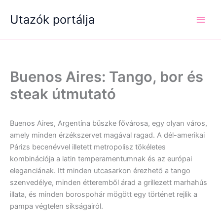
Skip
Utazók portálja
to
content
Buenos Aires: Tango, bor és
steak útmutató
Buenos Aires, Argentína büszke fővárosa, egy olyan város,
amely minden érzékszervet magával ragad. A dél-amerikai
Párizs becenévvel illetett metropolisz tökéletes
kombinációja a latin temperamentumnak és az európai
eleganciának. Itt minden utcasarkon érezhető a tango
szenvedélye, minden étteremből árad a grillezett marhahús
illata, és minden borospohár mögött egy történet rejlik a
pampa végtelen síkságairól.