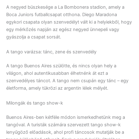
A negyed büszkesége a La Bombonera stadion, amely a
Boca Juniors futballcsapat otthona. Diego Maradona
egykori csapata olyan szenvedélyt vált ki a helyiekből, hogy
egy mérkőzés napján az egész negyed ünnepeli vagy
gyászolja a csapat sorsát.
A tango varázsa: tánc, zene és szenvedély
A tango Buenos Aires szülötte, és nincs olyan hely a
világon, ahol autentikusabban élhetnénk át ezt a
szenvedélyes táncot. A tango nem csupán egy tánc – egy
életforma, amely tükrözi az argentin lélek mélyét.
Milongák és tango show-k
Buenos Aires-ben kétféle módon ismerkedhetünk meg a
tangóval. A turisták számára szervezett tango show-k
lenyűgöző előadások, ahol profi táncosok mutatják be a