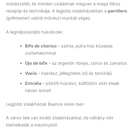
művészetét, és minden családnak megvan a maga titkos
receptje és technikája. A legjobb steakházakban a
parrillero
(grillmester) valódi művészi munkát végez.
A legnépszerűbb húsrészek:
Bife de chorizo
– szinta, puha hús közepes
zsírtartalommal
Ojo de bife
– az argentin ribeye, zsíros és zamatos
Vacío
– hasrész, jellegzetes ízű és textúrájú
Entraña
– pökött húsrész, külföldön skirt steak
néven ismert
Legjobb steakházak Buenos Aires-ben
A város tele van kiváló steakházakkal, de néhány név
kiemelkedik a mezőnyből: