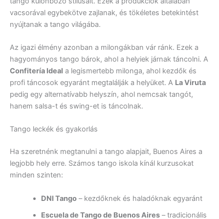
tango különböző stílusait. Ezek a produkciók általában
vacsorával egybekötve zajlanak, és tökéletes betekintést
nyújtanak a tango világába.
Az igazi élmény azonban a milongákban vár ránk. Ezek a
hagyományos tango bárok, ahol a helyiek járnak táncolni. A
Confitería Ideal
a legismertebb milonga, ahol kezdők és
profi táncosok egyaránt megtalálják a helyüket. A
La Viruta
pedig egy alternatívabb helyszín, ahol nemcsak tangót,
hanem salsa-t és swing-et is táncolnak.
Tango leckék és gyakorlás
Ha szeretnénk megtanulni a tango alapjait, Buenos Aires a
legjobb hely erre. Számos tango iskola kínál kurzusokat
minden szinten:
DNI Tango
– kezdőknek és haladóknak egyaránt
Escuela de Tango de Buenos Aires
– tradicionális