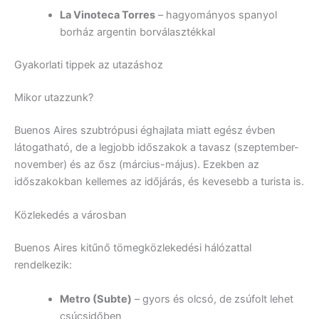
La Vinoteca Torres
– hagyományos spanyol
borház argentin borválasztékkal
Gyakorlati tippek az utazáshoz
Mikor utazzunk?
Buenos Aires szubtrópusi éghajlata miatt egész évben
látogatható, de a legjobb időszakok a tavasz (szeptember-
november) és az ősz (március-május). Ezekben az
időszakokban kellemes az időjárás, és kevesebb a turista is.
Közlekedés a városban
Buenos Aires kitűnő tömegközlekedési hálózattal
rendelkezik:
Metro (Subte)
– gyors és olcsó, de zsúfolt lehet
csúcsidőben