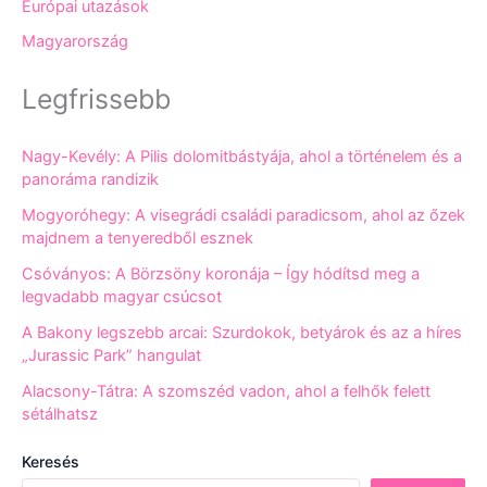
Európai utazások
Magyarország
Legfrissebb
Nagy-Kevély: A Pilis dolomitbástyája, ahol a történelem és a
panoráma randizik
Mogyoróhegy: A visegrádi családi paradicsom, ahol az őzek
majdnem a tenyeredből esznek
Csóványos: A Börzsöny koronája – Így hódítsd meg a
legvadabb magyar csúcsot
A Bakony legszebb arcai: Szurdokok, betyárok és az a híres
„Jurassic Park” hangulat
Alacsony-Tátra: A szomszéd vadon, ahol a felhők felett
sétálhatsz
Keresés