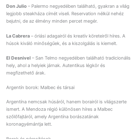
Don Julio
– Palermo negyedében található, gyakran a világ
legjobb steakháza címét viseli. Reservation nélkül nehéz
bejutni, de az élmény minden percet megér.
La Cabrera
– óriási adagairól és kreatív köreteiről híres. A
húsok kiváló minőségűek, és a kiszolgálás is kiemelt.
El Desnivel
– San Telmo negyedében található tradicionális
hely, ahol a helyiek járnak. Autentikus légkör és
megfizethető árak.
Argentín borok: Malbec és társai
Argentína nemcsak húsáról, hanem borairól is világszerte
ismert. A Mendoza régió különösen híres a Malbec
szőlőfajtáról, amely Argentína borászatának
koronagyémántja lett.
Borok és párosítások