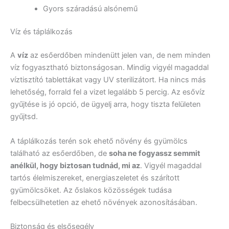
Gyors száradású alsónemű
Víz és táplálkozás
A
víz
az esőerdőben mindenütt jelen van, de nem minden
víz fogyasztható biztonságosan. Mindig vigyél magaddal
víztisztító tablettákat vagy UV sterilizátort. Ha nincs más
lehetőség, forrald fel a vizet legalább 5 percig. Az esővíz
gyűjtése is jó opció, de ügyelj arra, hogy tiszta felületen
gyűjtsd.
A táplálkozás terén sok ehető növény és gyümölcs
található az esőerdőben, de
soha ne fogyassz semmit
anélkül, hogy biztosan tudnád, mi az
. Vigyél magaddal
tartós élelmiszereket, energiaszeletet és szárított
gyümölcsöket. Az őslakos közösségek tudása
felbecsülhetetlen az ehető növények azonosításában.
Biztonság és elsősegély