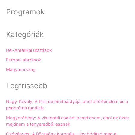
Programok
Kategóriák
Dél-Amerikai utazások
Európai utazások
Magyarország
Legfrissebb
Nagy-Kevély: A Pilis dolomitbástyája, ahol a történelem és a
panoráma randizik
Mogyoróhegy: A visegrádi családi paradicsom, ahol az őzek
majdnem a tenyeredből esznek
Csóványos: A Börzsöny koronája – Így hódítsd meg a