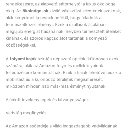
rendelkezésre, az alapvető sátorhelytől a luxus ökolodge-
okig. Az
ökolodge-ok
kiváló választást jelentenek azoknak,
akik kényelmet keresnek anélkül, hogy feladnák a
természetközeli élményt. Ezek a szállások általában
megújuló energiát használnak, helyben termesztett ételeket
kínálnak, és szoros kapcsolatot tartanak a környező
közösségekkel.
A
folyami hajók
szintén népszerű opciók, különösen azok
számára, akik az Amazon folyó és mellékfolyóinak
felfedezésére koncentrálnak. Ezek a hajók lehetővé teszik a
mobilitást és a különböző területek megismerését,
miközben minden nap más-más élményt nyújtanak.
Ajánlott tevékenységek és látványosságok
Vadvilág megfigyelés
Az Amazon esőerdeje a világ leggazdagabb vadvilágának