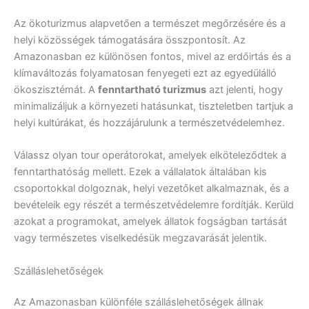
Az ökoturizmus alapvetően a természet megőrzésére és a
helyi közösségek támogatására összpontosít. Az
Amazonasban ez különösen fontos, mivel az erdőirtás és a
klímaváltozás folyamatosan fenyegeti ezt az egyedülálló
ökoszisztémát. A
fenntartható turizmus
azt jelenti, hogy
minimalizáljuk a környezeti hatásunkat, tiszteletben tartjuk a
helyi kultúrákat, és hozzájárulunk a természetvédelemhez.
Válassz olyan tour operátorokat, amelyek elköteleződtek a
fenntarthatóság mellett. Ezek a vállalatok általában kis
csoportokkal dolgoznak, helyi vezetőket alkalmaznak, és a
bevételeik egy részét a természetvédelemre fordítják. Kerüld
azokat a programokat, amelyek állatok fogságban tartását
vagy természetes viselkedésük megzavarását jelentik.
Szálláslehetőségek
Az Amazonasban különféle szálláslehetőségek állnak