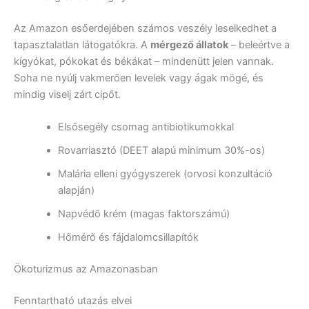
Az Amazon esőerdejében számos veszély leselkedhet a
tapasztalatlan látogatókra. A
mérgező állatok
– beleértve a
kígyókat, pókokat és békákat – mindenütt jelen vannak.
Soha ne nyúlj vakmerően levelek vagy ágak mögé, és
mindig viselj zárt cipőt.
Elsősegély csomag antibiotikumokkal
Rovarriasztó (DEET alapú minimum 30%-os)
Malária elleni gyógyszerek (orvosi konzultáció
alapján)
Napvédő krém (magas faktorszámú)
Hőmérő és fájdalomcsillapítók
Ökoturizmus az Amazonasban
Fenntartható utazás elvei