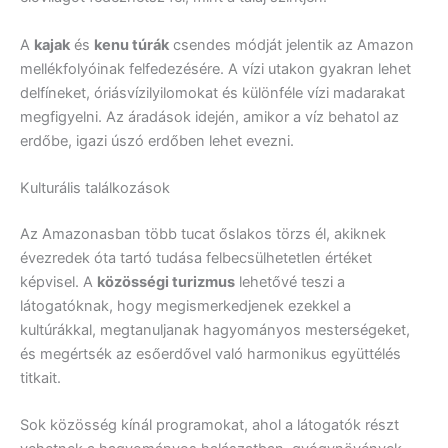
A
kajak
és
kenu túrák
csendes módját jelentik az Amazon
mellékfolyóinak felfedezésére. A vízi utakon gyakran lehet
delfíneket, óriásvízilyilomokat és különféle vízi madarakat
megfigyelni. Az áradások idején, amikor a víz behatol az
erdőbe, igazi úszó erdőben lehet evezni.
Kulturális találkozások
Az Amazonasban több tucat őslakos törzs él, akiknek
évezredek óta tartó tudása felbecsülhetetlen értéket
képvisel. A
közösségi turizmus
lehetővé teszi a
látogatóknak, hogy megismerkedjenek ezekkel a
kultúrákkal, megtanuljanak hagyományos mesterségeket,
és megértsék az esőerdővel való harmonikus együttélés
titkait.
Sok közösség kínál programokat, ahol a látogatók részt