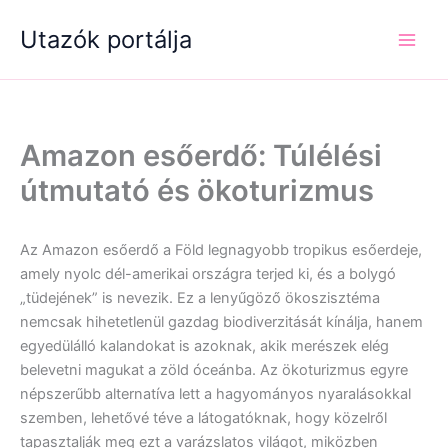
Skip
Utazók portálja
to
content
Amazon esőerdő: Túlélési
útmutató és ökoturizmus
Az Amazon esőerdő a Föld legnagyobb tropikus esőerdeje,
amely nyolc dél-amerikai országra terjed ki, és a bolygó
„tüdejének” is nevezik. Ez a lenyűgöző ökoszisztéma
nemcsak hihetetlenül gazdag biodiverzitását kínálja, hanem
egyedülálló kalandokat is azoknak, akik merészek elég
belevetni magukat a zöld óceánba. Az ökoturizmus egyre
népszerűbb alternatíva lett a hagyományos nyaralásokkal
szemben, lehetővé téve a látogatóknak, hogy közelről
tapasztalják meg ezt a varázslatos világot, miközben