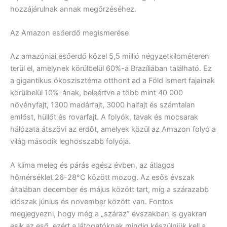
hozzájárulnak annak megőrzéséhez.
Az Amazon esőerdő megismerése
Az amazóniai esőerdő közel 5,5 millió négyzetkilométeren
terül el, amelynek körülbelül 60%-a Brazíliában található. Ez
a gigantikus ökoszisztéma otthont ad a Föld ismert fajainak
körülbelül 10%-ának, beleértve a több mint 40 000
növényfajt, 1300 madárfajt, 3000 halfajt és számtalan
emlőst, hüllőt és rovarfajt. A folyók, tavak és mocsarak
hálózata átszövi az erdőt, amelyek közül az Amazon folyó a
világ második leghosszabb folyója.
A klíma meleg és párás egész évben, az átlagos
hőmérséklet 26-28°C között mozog. Az esős évszak
általában december és május között tart, míg a szárazabb
időszak június és november között van. Fontos
megjegyezni, hogy még a „száraz” évszakban is gyakran
esik az eső, ezért a látogatóknak mindig készülniük kell a