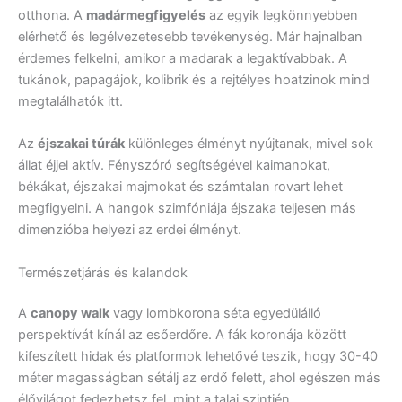
otthona. A
madármegfigyelés
az egyik legkönnyebben
elérhető és legélvezetesebb tevékenység. Már hajnalban
érdemes felkelni, amikor a madarak a legaktívabbak. A
tukánok, papagájok, kolibrik és a rejtélyes hoatzinok mind
megtalálhatók itt.
Az
éjszakai túrák
különleges élményt nyújtanak, mivel sok
állat éjjel aktív. Fényszóró segítségével kaimanokat,
békákat, éjszakai majmokat és számtalan rovart lehet
megfigyelni. A hangok szimfóniája éjszaka teljesen más
dimenzióba helyezi az erdei élményt.
Természetjárás és kalandok
A
canopy walk
vagy lombkorona séta egyedülálló
perspektívát kínál az esőerdőre. A fák koronája között
kifeszített hidak és platformok lehetővé teszik, hogy 30-40
méter magasságban sétálj az erdő felett, ahol egészen más
élővilágot fedezhetsz fel, mint a talaj szintjén.