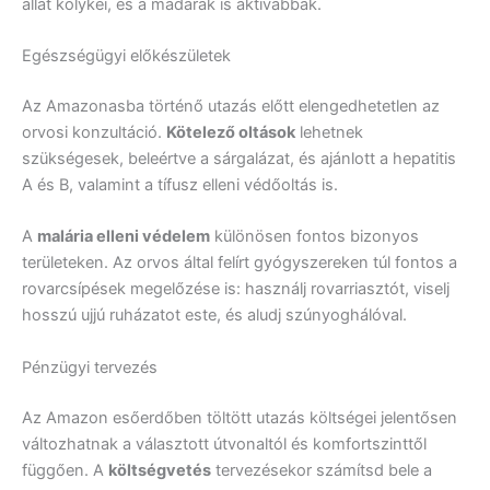
állat kölykei, és a madarak is aktívabbak.
Egészségügyi előkészületek
Az Amazonasba történő utazás előtt elengedhetetlen az
orvosi konzultáció.
Kötelező oltások
lehetnek
szükségesek, beleértve a sárgalázat, és ajánlott a hepatitis
A és B, valamint a tífusz elleni védőoltás is.
A
malária elleni védelem
különösen fontos bizonyos
területeken. Az orvos által felírt gyógyszereken túl fontos a
rovarcsípések megelőzése is: használj rovarriasztót, viselj
hosszú ujjú ruházatot este, és aludj szúnyoghálóval.
Pénzügyi tervezés
Az Amazon esőerdőben töltött utazás költségei jelentősen
változhatnak a választott útvonaltól és komfortszinttől
függően. A
költségvetés
tervezésekor számítsd bele a