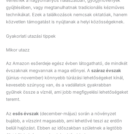
vehetnek a hagyományos halászatban, gyógynövények
gyűjtésében, vagy megtanulhatnak tradicionális kézműves
technikákat. Ezek a találkozások nemcsak oktatóak, hanem
közvetlen támogatást is nyújtanak a helyi közösségeknek.
Gyakorlati utazási tippek
Mikor utazz
Az Amazon esőerdeje egész évben látogatható, de mindkét
évszaknak megvannak a maga előnyei. A
száraz évszak
(június-november) könnyebb túrázási lehetőségeket kínál,
kevesebb szúnyog van, és a vadállatok gyakrabban
gyűlnek össze a víznél, ami jobb megfigyelési lehetőségeket
teremt.
Az
esős évszak
(december-május) során a növényzet
bujább, a vízszint magasabb, ami lehetővé teszi az erdőn
belüli hajózást. Ebben az időszakban születnek a legtöbb