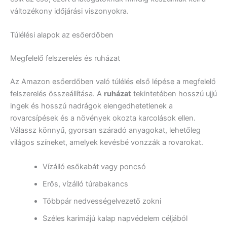
változékony időjárási viszonyokra.
Túlélési alapok az esőerdőben
Megfelelő felszerelés és ruházat
Az Amazon esőerdőben való túlélés első lépése a megfelelő
felszerelés összeállítása. A
ruházat
tekintetében hosszú ujjú
ingek és hosszú nadrágok elengedhetetlenek a
rovarcsípések és a növények okozta karcolások ellen.
Válassz könnyű, gyorsan száradó anyagokat, lehetőleg
világos színeket, amelyek kevésbé vonzzák a rovarokat.
Vízálló esőkabát vagy poncsó
Erős, vízálló túrabakancs
Többpár nedvességelvezető zokni
Széles karimájú kalap napvédelem céljából