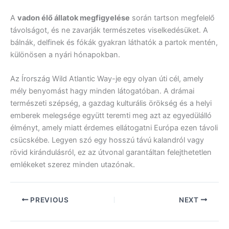
A
vadon élő állatok megfigyelése
során tartson megfelelő
távolságot, és ne zavarják természetes viselkedésüket. A
bálnák, delfinek és fókák gyakran láthatók a partok mentén,
különösen a nyári hónapokban.
Az Írország Wild Atlantic Way-je egy olyan úti cél, amely
mély benyomást hagy minden látogatóban. A drámai
természeti szépség, a gazdag kulturális örökség és a helyi
emberek melegsége együtt teremti meg azt az egyedülálló
élményt, amely miatt érdemes ellátogatni Európa ezen távoli
csücskébe. Legyen szó egy hosszú távú kalandról vagy
rövid kirándulásról, ez az útvonal garantáltan felejthetetlen
emlékeket szerez minden utazónak.
PREVIOUS
NEXT