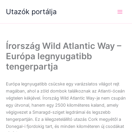
Skip
Utazók portálja
to
content
Írország Wild Atlantic Way –
Európa legnyugatibb
tengerpartja
Európa legnyugatibb csücske egy varázslatos világot rejt
magában, ahol a zöld dombok találkoznak az Atlanti-óceán
végtelen kékjével. Írország Wild Atlantic Way-je nem csupán
egy útvonal, hanem egy 2500 kilométeres kaland, amely
végigvezet a Smaragd-sziget legdrámai és legszebb
tengerpartján. Ez a lélegzetelállító utazás Cork megyétől a
Donegal-i fjordokig tart, és minden kilométeren új csodákat