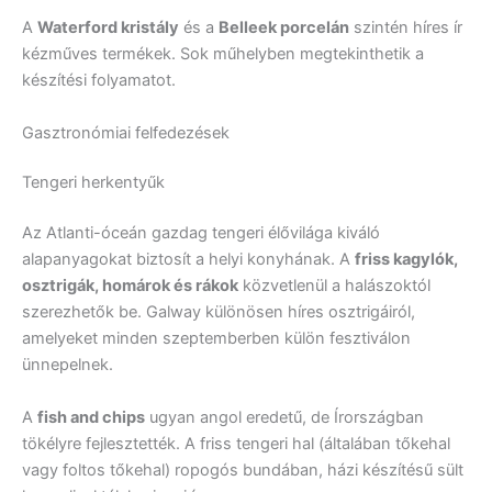
A
Waterford kristály
és a
Belleek porcelán
szintén híres ír
kézműves termékek. Sok műhelyben megtekinthetik a
készítési folyamatot.
Gasztronómiai felfedezések
Tengeri herkentyűk
Az Atlanti-óceán gazdag tengeri élővilága kiváló
alapanyagokat biztosít a helyi konyhának. A
friss kagylók,
osztrigák, homárok és rákok
közvetlenül a halászoktól
szerezhetők be. Galway különösen híres osztrigáiról,
amelyeket minden szeptemberben külön fesztiválon
ünnepelnek.
A
fish and chips
ugyan angol eredetű, de Írországban
tökélyre fejlesztették. A friss tengeri hal (általában tőkehal
vagy foltos tőkehal) ropogós bundában, házi készítésű sült