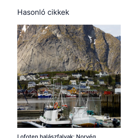
Hasonló cikkek
Lofoten halászfalvak: Norvég