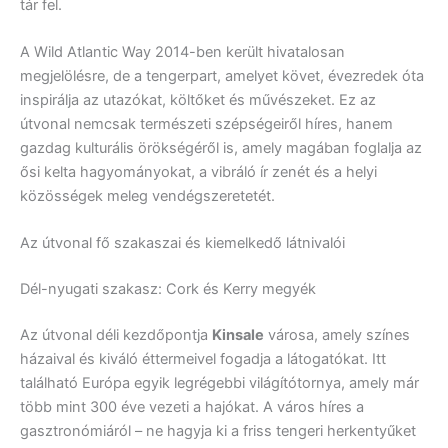
tár fel.
A Wild Atlantic Way 2014-ben került hivatalosan
megjelölésre, de a tengerpart, amelyet követ, évezredek óta
inspirálja az utazókat, költőket és művészeket. Ez az
útvonal nemcsak természeti szépségeiről híres, hanem
gazdag kulturális örökségéről is, amely magában foglalja az
ősi kelta hagyományokat, a vibráló ír zenét és a helyi
közösségek meleg vendégszeretetét.
Az útvonal fő szakaszai és kiemelkedő látnivalói
Dél-nyugati szakasz: Cork és Kerry megyék
Az útvonal déli kezdőpontja
Kinsale
városa, amely színes
házaival és kiváló éttermeivel fogadja a látogatókat. Itt
található Európa egyik legrégebbi világítótornya, amely már
több mint 300 éve vezeti a hajókat. A város híres a
gasztronómiáról – ne hagyja ki a friss tengeri herkentyűket