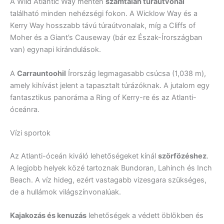
A Wild Atlantic Way mentén
számtalan túraútvonal
található minden nehézségi fokon. A Wicklow Way és a
Kerry Way hosszabb távú túraútvonalak, míg a Cliffs of
Moher és a Giant’s Causeway (bár ez Észak-Írországban
van) egynapi kirándulások.
A
Carrauntoohil
Írország legmagasabb csúcsa (1,038 m),
amely kihívást jelent a tapasztalt túrázóknak. A jutalom egy
fantasztikus panoráma a Ring of Kerry-re és az Atlanti-
óceánra.
Vízi sportok
Az Atlanti-óceán kiváló lehetőségeket kínál
szörfözéshez
.
A legjobb helyek közé tartoznak Bundoran, Lahinch és Inch
Beach. A víz hideg, ezért vastagabb vizesgara szükséges,
de a hullámok világszínvonalúak.
Kajakozás és kenuzás
lehetőségek a védett öblökben és