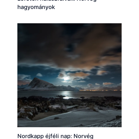
hagyományok
Nordkapp éjféli nap: Norvég