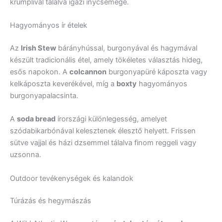
krumplival tálalva igazi ínycsemege.
Hagyományos ír ételek
Az
Irish Stew
bárányhússal, burgonyával és hagymával
készült tradicionális étel, amely tökéletes választás hideg,
esős napokon. A
colcannon
burgonyapüré káposzta vagy
kelkáposzta keverékével, míg a
boxty
hagyományos
burgonyapalacsinta.
A
soda bread
írországi különlegesség, amelyet
szódabikarbónával kelesztenek élesztő helyett. Frissen
sütve vajjal és házi dzsemmel tálalva finom reggeli vagy
uzsonna.
Outdoor tevékenységek és kalandok
Túrázás és hegymászás