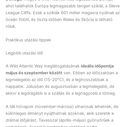
ahol találhatók Európa legmagasabb tengeri sziklái, a Slieve
League Cliffs. Ezek a sziklák 601 méter magasra nyúlnak az
óceán fölött, és tiszta időben Wales és Skócia is látható
róluk.
Praktikus utazási tippek
Legjobb utazási idő
A Wild Atlantic Way meglátogatásának
ideális időpontja
május és szeptember között
van. Ebben az időszakban a
legmelegebb az idő (15-20°C), és a leghosszabbak a
nappalok. Júliusban és augusztusban a legmelegebb, de
ekkor a legdrágább is a szállás és a legnagyobb a tömeg.
A téli hónapok (november-március) viharosak lehetnek, de
különleges élményt nyújthatnak azoknak, akik szeretik a
drámai időjárást. Tavasszal (április-május) gyönyörűek a
vadvirágok, ősszel (szeptember-október) pedig