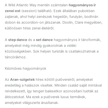
A Wild Atlantic Way mentén számtalan
hagyományos ír
zenei est
(session) található. Ezek általában pubokban
zajlanak, ahol helyi zenészek hegedűn, furulyán, bodhrán
dobon és accordion-on játszanak. Doolin, Clare megyében,
különösen híres zenei életéről.
A
step dance
és a
set dance
hagyományos ír táncformák,
amelyeket még mindig gyakorolnak a vidéki
közösségekben. Sok helyen turisták is csatlakozhatnak a
táncórákhoz.
Kézműves hagyományok
Az
Aran-szigetek
híres kötött pulóvereiről, amelyeket
eredetileg a halászok viseltek. Minden család saját mintával
rendelkezett, így tengeri balesetkor azonosítani tudták az
áldozatokat. Ma ezek a pulóverek luxus termékek,
amelyeket világszerte árusítanak.