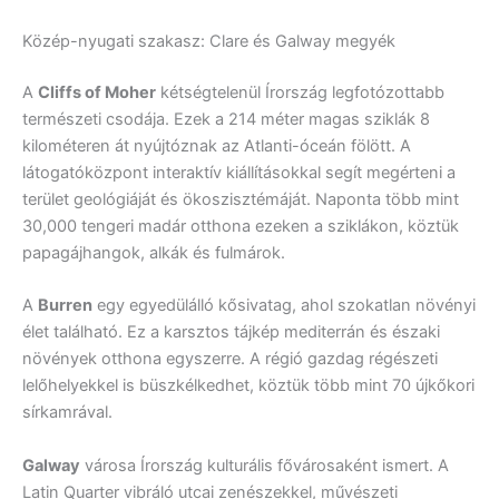
Közép-nyugati szakasz: Clare és Galway megyék
A
Cliffs of Moher
kétségtelenül Írország legfotózottabb
természeti csodája. Ezek a 214 méter magas sziklák 8
kilométeren át nyújtóznak az Atlanti-óceán fölött. A
látogatóközpont interaktív kiállításokkal segít megérteni a
terület geológiáját és ökoszisztémáját. Naponta több mint
30,000 tengeri madár otthona ezeken a sziklákon, köztük
papagájhangok, alkák és fulmárok.
A
Burren
egy egyedülálló kősivatag, ahol szokatlan növényi
élet található. Ez a karsztos tájkép mediterrán és északi
növények otthona egyszerre. A régió gazdag régészeti
lelőhelyekkel is büszkélkedhet, köztük több mint 70 újkőkori
sírkamrával.
Galway
városa Írország kulturális fővárosaként ismert. A
Latin Quarter vibráló utcai zenészekkel, művészeti