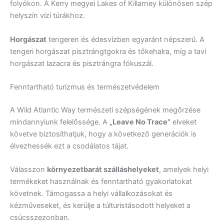
folyókon. A Kerry megyei Lakes of Killarney különösen szép
helyszín vízi túrákhoz.
Horgászat
tengeren és édesvízben egyaránt népszerű. A
tengeri horgászat pisztrángtgokra és tőkehalra, míg a tavi
horgászat lazacra és pisztrángra fókuszál.
Fenntartható turizmus és természetvédelem
A Wild Atlantic Way természeti szépségének megőrzése
mindannyiunk felelőssége. A
„Leave No Trace”
elveket
követve biztosíthatjuk, hogy a következő generációk is
élvezhessék ezt a csodálatos tájat.
Válasszon
környezetbarát szálláshelyeket
, amelyek helyi
termékeket használnak és fenntartható gyakorlatokat
követnek. Támogassa a helyi vállalkozásokat és
kézműveseket, és kerülje a túlturistásodott helyeket a
csúcsszezonban.