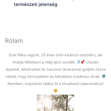
természeti jelenség
Rólam
Szia! Réka vagyok, 25 éves örök-kíváncsi utazólány, aki
imádja felfedezni a világ apró csodáit.
Utazási
tippeket, élményeket és hasznos tanácsokat gyűjtök össze
neked, hogy könnyebben és bátrabban indulhass útnak.
Remélem, inspirációt találsz itt a következő kalandodhoz!