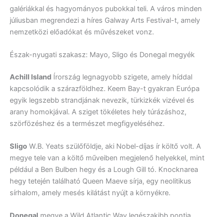
galériákkal és hagyományos pubokkal teli. A város minden
júliusban megrendezi a híres Galway Arts Festival-t, amely
nemzetközi előadókat és művészeket vonz.
Észak-nyugati szakasz: Mayo, Sligo és Donegal megyék
Achill Island
Írország legnagyobb szigete, amely híddal
kapcsolódik a szárazföldhez. Keem Bay-t gyakran Európa
egyik legszebb strandjának nevezik, türkizkék vizével és
arany homokjával. A sziget tökéletes hely túrázáshoz,
szörfözéshez és a természet megfigyeléséhez.
Sligo
W.B. Yeats szülőföldje, aki Nobel-díjas ír költő volt. A
megye tele van a költő műveiben megjelenő helyekkel, mint
például a Ben Bulben hegy és a Lough Gill tó. Knocknarea
hegy tetején található Queen Maeve sírja, egy neolitikus
sírhalom, amely mesés kilátást nyújt a környékre.
Donegal
megye a Wild Atlantic Way legészakibb pontja,