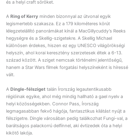
és a helyi craft söröket.
A
Ring of Kerry
minden bizonnyal az útvonal egyik
legismertebb szakasza. Ez a 179 kilométeres körút
lélegzetelállító panorámákat kínál a MacGillycuddy’s Reeks
hegységre és a Skellig-szigetekre. A Skellig Michael
különösen érdekes, hiszen ez egy UNESCO világörökségi
helyszín, ahol korai keresztény szerzetesek éltek a 6-13.
század között. A sziget nemcsak történelmi jelentőségű,
hanem a Star Wars filmek forgatási helyszíneként is híressé
vált.
A
Dingle-félsziget
talán Írország legautentikusabb
régióinak egyike, ahol még mindig hallható a gael nyelv a
helyi közösségekben. Connor Pass, Írország
legmagasabban fekvő hágója, fantasztikus kilátást nyújt a
félszigetre. Dingle városában pedig találkozhat Fungi-val, a
barátságos palackorrú delfínnel, aki évtizedek óta a helyi
kikötő lakója.