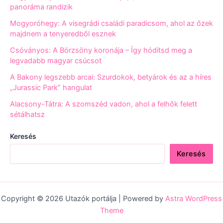
panoráma randizik
Mogyoróhegy: A visegrádi családi paradicsom, ahol az őzek
majdnem a tenyeredből esznek
Csóványos: A Börzsöny koronája – Így hódítsd meg a
legvadabb magyar csúcsot
A Bakony legszebb arcai: Szurdokok, betyárok és az a híres
„Jurassic Park” hangulat
Alacsony-Tátra: A szomszéd vadon, ahol a felhők felett
sétálhatsz
Keresés
Keresés
Copyright © 2026 Utazók portálja | Powered by
Astra WordPress
Theme