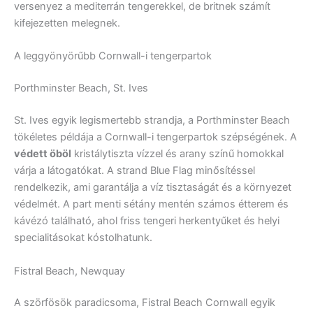
versenyez a mediterrán tengerekkel, de britnek számít
kifejezetten melegnek.
A leggyönyörűbb Cornwall-i tengerpartok
Porthminster Beach, St. Ives
St. Ives egyik legismertebb strandja, a Porthminster Beach
tökéletes példája a Cornwall-i tengerpartok szépségének. A
védett öböl
kristálytiszta vízzel és arany színű homokkal
várja a látogatókat. A strand Blue Flag minősítéssel
rendelkezik, ami garantálja a víz tisztaságát és a környezet
védelmét. A part menti sétány mentén számos étterem és
kávézó található, ahol friss tengeri herkentyűket és helyi
specialitásokat kóstolhatunk.
Fistral Beach, Newquay
A szörfösök paradicsoma, Fistral Beach Cornwall egyik