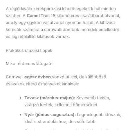
A régió kiváló kerékpározási lehetőségeket kínál minden
szinten. A
Camel Trail
18 kilométeres családbarát útvonal,
amely egy egykori vasútvonal nyomán halad. A kihívást
keresők számára a cornwalli dombok meredek emelkedői
és légzetelállító kilátások várnak.
Praktikus utazási tippek
Mikor érdemes látogatni
Cornwall
egész évben
vonzó úti cél, de különböző
évszakok eltérő élményeket kínálnak:
Tavasz (március-május):
Kevesebb turista,
virágzó kertek, kellemes hőmérséklet
Nyár (június-augusztus):
Legmelegebb időszak,
ideális strandoláshoz, de zsúfoltabb