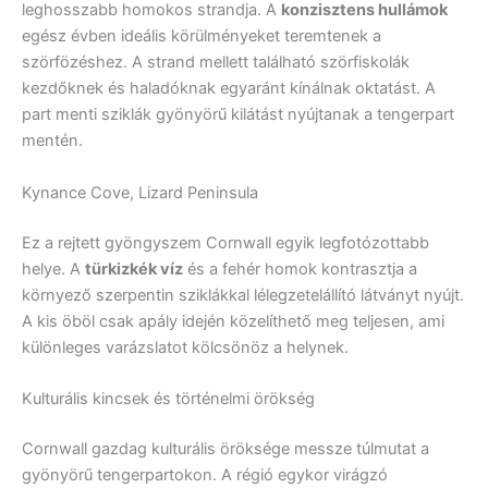
leghosszabb homokos strandja. A
konzisztens hullámok
egész évben ideális körülményeket teremtenek a
szörfözéshez. A strand mellett található szörfiskolák
kezdőknek és haladóknak egyaránt kínálnak oktatást. A
part menti sziklák gyönyörű kilátást nyújtanak a tengerpart
mentén.
Kynance Cove, Lizard Peninsula
Ez a rejtett gyöngyszem Cornwall egyik legfotózottabb
helye. A
türkizkék víz
és a fehér homok kontrasztja a
környező szerpentin sziklákkal lélegzetelállító látványt nyújt.
A kis öböl csak apály idején közelíthető meg teljesen, ami
különleges varázslatot kölcsönöz a helynek.
Kulturális kincsek és történelmi örökség
Cornwall gazdag kulturális öröksége messze túlmutat a
gyönyörű tengerpartokon. A régió egykor virágzó