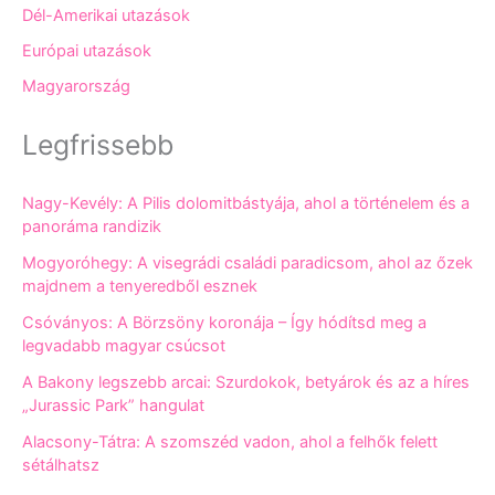
Dél-Amerikai utazások
Európai utazások
Magyarország
Legfrissebb
Nagy-Kevély: A Pilis dolomitbástyája, ahol a történelem és a
panoráma randizik
Mogyoróhegy: A visegrádi családi paradicsom, ahol az őzek
majdnem a tenyeredből esznek
Csóványos: A Börzsöny koronája – Így hódítsd meg a
legvadabb magyar csúcsot
A Bakony legszebb arcai: Szurdokok, betyárok és az a híres
„Jurassic Park” hangulat
Alacsony-Tátra: A szomszéd vadon, ahol a felhők felett
sétálhatsz