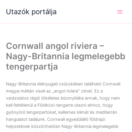
Skip
Utazók portálja
to
content
Cornwall angol riviera –
Nagy-Britannia legmelegebb
tengerpartja
Nagy-Britannia délnyugati csücskében található Cornwall
megye méltán viseli az „angol riviera” címet. Ez a
varázslatos régió tökéletes bizonyítéka annak, hogy nem
kell feltétlenül a Földközi-tengerre utazni ahhoz, hogy
gyönyörű tengerpartokat, kellemes klímát és mediterrán
hangulatot találjunk. Cornwall egyedülálló földrajzi
helyzetének köszönhetően Nagy-Britannia legmelegebb