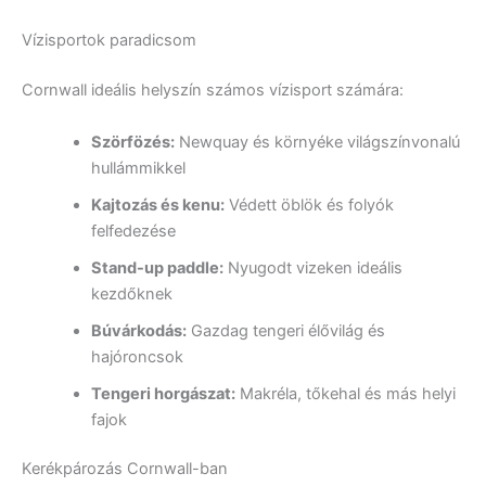
Vízisportok paradicsom
Cornwall ideális helyszín számos vízisport számára:
Szörfözés:
Newquay és környéke világszínvonalú
hullámmikkel
Kajtozás és kenu:
Védett öblök és folyók
felfedezése
Stand-up paddle:
Nyugodt vizeken ideális
kezdőknek
Búvárkodás:
Gazdag tengeri élővilág és
hajóroncsok
Tengeri horgászat:
Makréla, tőkehal és más helyi
fajok
Kerékpározás Cornwall-ban