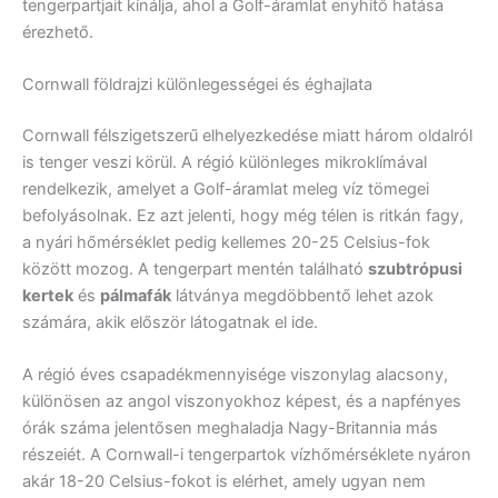
tengerpartjait kínálja, ahol a Golf-áramlat enyhítő hatása
érezhető.
Cornwall földrajzi különlegességei és éghajlata
Cornwall félszigetszerű elhelyezkedése miatt három oldalról
is tenger veszi körül. A régió különleges mikroklímával
rendelkezik, amelyet a Golf-áramlat meleg víz tömegei
befolyásolnak. Ez azt jelenti, hogy még télen is ritkán fagy,
a nyári hőmérséklet pedig kellemes 20-25 Celsius-fok
között mozog. A tengerpart mentén található
szubtrópusi
kertek
és
pálmafák
látványa megdöbbentő lehet azok
számára, akik először látogatnak el ide.
A régió éves csapadékmennyisége viszonylag alacsony,
különösen az angol viszonyokhoz képest, és a napfényes
órák száma jelentősen meghaladja Nagy-Britannia más
részeiét. A Cornwall-i tengerpartok vízhőmérséklete nyáron
akár 18-20 Celsius-fokot is elérhet, amely ugyan nem