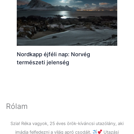
Nordkapp éjféli nap: Norvég
természeti jelenség
Rólam
Szia! Réka vagyok, 25 éves örök-kíváncsi utazólány, aki
imádja felfedezni a világ apró csodáit.
Utazási