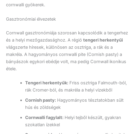
cornwalli gyökerek.
Gasztronómiai élvezetek
Cornwall gasztronómiája szorosan kapcsolódik a tengerhez
és a helyi mezőgazdasághoz. A régió
tengeri herkentyűi
világszerte híresek, különösen az osztriga, a rák és a
makréla. A hagyományos cornwalli pite (Cornish pasty) a
bányászok egykori ebédje volt, ma pedig Cornwall ikonikus
étele.
Tengeri herkentyűk:
Friss osztriga Falmouth-ból,
rák Cromer-ból, és makréla a helyi vizekből
Cornish pasty:
Hagyományos tésztatokban sült
hús és zöldségek
Cornwalli fagylalt:
Helyi tejből készült, gyakran
szokatlan ízekkel