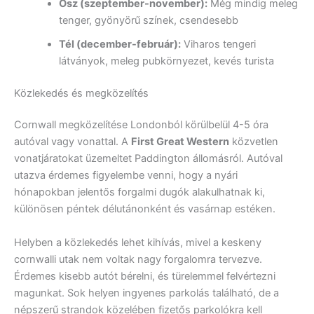
Ősz (szeptember-november):
Még mindig meleg
tenger, gyönyörű színek, csendesebb
Tél (december-február):
Viharos tengeri
látványok, meleg pubkörnyezet, kevés turista
Közlekedés és megközelítés
Cornwall megközelítése Londonból körülbelül 4-5 óra
autóval vagy vonattal. A
First Great Western
közvetlen
vonatjáratokat üzemeltet Paddington állomásról. Autóval
utazva érdemes figyelembe venni, hogy a nyári
hónapokban jelentős forgalmi dugók alakulhatnak ki,
különösen péntek délutánonként és vasárnap estéken.
Helyben a közlekedés lehet kihívás, mivel a keskeny
cornwalli utak nem voltak nagy forgalomra tervezve.
Érdemes kisebb autót bérelni, és türelemmel felvértezni
magunkat. Sok helyen ingyenes parkolás található, de a
népszerű strandok közelében fizetős parkolókra kell