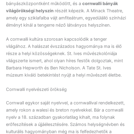
bányászközpontként működött, és a
cornwalli bányák
világörökségi helyszín
részét képezik. A Minack Theatre,
amely egy sziklafalba vájt amfiteátrum, egyedülálló színházi
élményt kínál a tengerre néző látványos helyszínen.
A cornwalli kultúra szorosan kapcsolódik a tenger
világához. A halászat évszázados hagyománya ma is élő
része a helyi közösségeknek. St. Ives művészkolóniája
világszerte ismert, ahol olyan híres festők dolgoztak, mint
Barbara Hepworth és Ben Nicholson. A Tate St. Ives
múzeum kiváló betekintést nyújt a helyi művészeti életbe.
Cornwalli nyelvészeti örökség
Cornwall egykor saját nyelvvel, a cornwallival rendelkezett,
amely rokon a walesi és breton nyelvekkel. Bár a cornwalli
nyelv a 18. században gyakorlatilag kihalt, ma folynak
erőfeszítések a újjáélesztésére. Számos helységnévben és
kulturális hagyományban még ma is felfedezhetők a