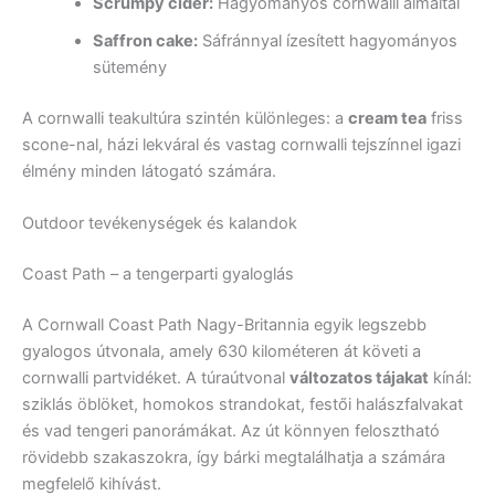
Scrumpy cider:
Hagyományos cornwalli almaital
Saffron cake:
Sáfránnyal ízesített hagyományos
sütemény
A cornwalli teakultúra szintén különleges: a
cream tea
friss
scone-nal, házi lekváral és vastag cornwalli tejszínnel igazi
élmény minden látogató számára.
Outdoor tevékenységek és kalandok
Coast Path – a tengerparti gyaloglás
A Cornwall Coast Path Nagy-Britannia egyik legszebb
gyalogos útvonala, amely 630 kilométeren át követi a
cornwalli partvidéket. A túraútvonal
változatos tájakat
kínál:
sziklás öblöket, homokos strandokat, festői halászfalvakat
és vad tengeri panorámákat. Az út könnyen felosztható
rövidebb szakaszokra, így bárki megtalálhatja a számára
megfelelő kihívást.