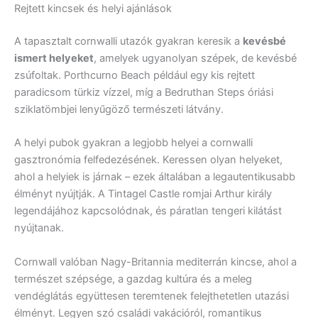
Rejtett kincsek és helyi ajánlások
A tapasztalt cornwalli utazók gyakran keresik a
kevésbé
ismert helyeket
, amelyek ugyanolyan szépek, de kevésbé
zsúfoltak. Porthcurno Beach például egy kis rejtett
paradicsom türkiz vízzel, míg a Bedruthan Steps óriási
sziklatömbjei lenyűgöző természeti látvány.
A helyi pubok gyakran a legjobb helyei a cornwalli
gasztronómia felfedezésének. Keressen olyan helyeket,
ahol a helyiek is járnak – ezek általában a legautentikusabb
élményt nyújtják. A Tintagel Castle romjai Arthur király
legendájához kapcsolódnak, és páratlan tengeri kilátást
nyújtanak.
Cornwall valóban Nagy-Britannia mediterrán kincse, ahol a
természet szépsége, a gazdag kultúra és a meleg
vendéglátás együttesen teremtenek felejthetetlen utazási
élményt. Legyen szó családi vakációról, romantikus