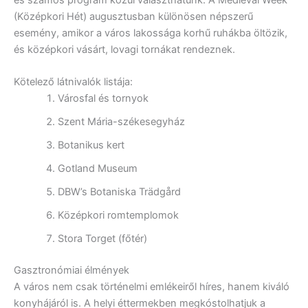
(Középkori Hét) augusztusban különösen népszerű
esemény, amikor a város lakossága korhű ruhákba öltözik,
és középkori vásárt, lovagi tornákat rendeznek.
Kötelező látnivalók listája:
Városfal és tornyok
Szent Mária-székesegyház
Botanikus kert
Gotland Museum
DBW’s Botaniska Trädgård
Középkori romtemplomok
Stora Torget (főtér)
Gasztronómiai élmények
A város nem csak történelmi emlékeiről híres, hanem kiváló
konyhájáról is. A helyi éttermekben megkóstolhatjuk a