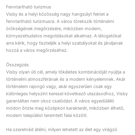
Fenntartható turizmus
Visby és a helyi közösség nagy hangsúlyt fektet a
fenntartható turizmusra. A város törekszik történelmi
örökségének megőrzésére, miközben modern,
környezettudatos megoldásokat alkalmaz. A látogatókat
arra kérik, hogy tiszteljék a helyi szabályokat és járuljanak
hozzá a város megőrzéséhez.
Összegzés
Visby olyan úti cél, amely tökéletes kombinációját nyújtja a
történelmi atmoszférának és a modern kényelemnek. Akár
történelem rajongó vagy, akár egyszerűen csak egy
különleges helyszínt keresel következő utazásodhoz, Visby
garantáltan nem okoz csalódást. A város egyedülálló
módon őrizte meg középkori karakterét, miközben élhető,
modern települést teremtett falai között.
Ha szeretnéd átélni, milyen lehetett az élet egy virágzó