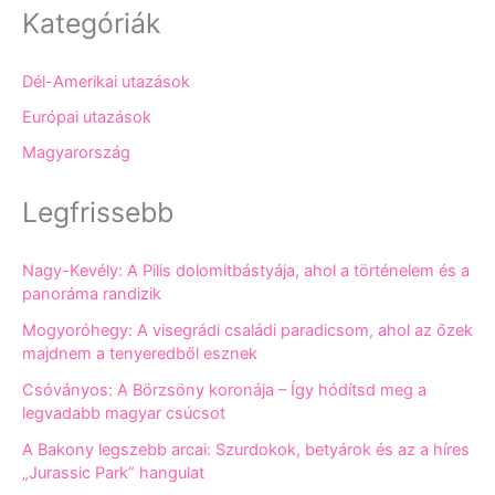
Kategóriák
Dél-Amerikai utazások
Európai utazások
Magyarország
Legfrissebb
Nagy-Kevély: A Pilis dolomitbástyája, ahol a történelem és a
panoráma randizik
Mogyoróhegy: A visegrádi családi paradicsom, ahol az őzek
majdnem a tenyeredből esznek
Csóványos: A Börzsöny koronája – Így hódítsd meg a
legvadabb magyar csúcsot
A Bakony legszebb arcai: Szurdokok, betyárok és az a híres
„Jurassic Park” hangulat