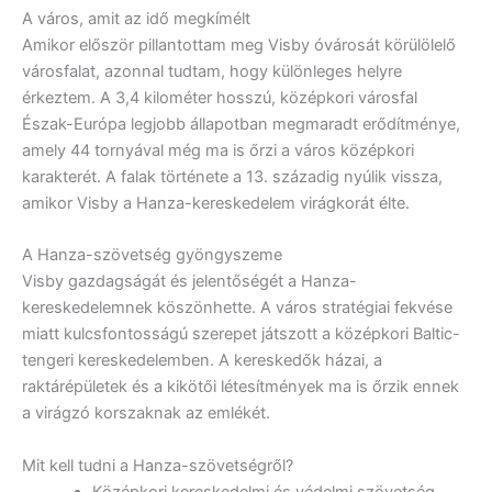
A város, amit az idő megkímélt
Amikor először pillantottam meg Visby óvárosát körülölelő
városfalat, azonnal tudtam, hogy különleges helyre
érkeztem. A 3,4 kilométer hosszú, középkori városfal
Észak-Európa legjobb állapotban megmaradt erődítménye,
amely 44 tornyával még ma is őrzi a város középkori
karakterét. A falak története a 13. századig nyúlik vissza,
amikor Visby a Hanza-kereskedelem virágkorát élte.
A Hanza-szövetség gyöngyszeme
Visby gazdagságát és jelentőségét a Hanza-
kereskedelemnek köszönhette. A város stratégiai fekvése
miatt kulcsfontosságú szerepet játszott a középkori Baltic-
tengeri kereskedelemben. A kereskedők házai, a
raktárépületek és a kikötői létesítmények ma is őrzik ennek
a virágzó korszaknak az emlékét.
Mit kell tudni a Hanza-szövetségről?
Középkori kereskedelmi és védelmi szövetség