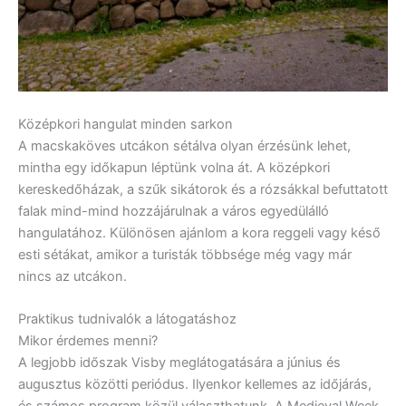
Középkori hangulat minden sarkon
A macskaköves utcákon sétálva olyan érzésünk lehet,
mintha egy időkapun léptünk volna át. A középkori
kereskedőházak, a szűk sikátorok és a rózsákkal befuttatott
falak mind-mind hozzájárulnak a város egyedülálló
hangulatához. Különösen ajánlom a kora reggeli vagy késő
esti sétákat, amikor a turisták többsége még vagy már
nincs az utcákon.
Praktikus tudnivalók a látogatáshoz
Mikor érdemes menni?
A legjobb időszak Visby meglátogatására a június és
augusztus közötti periódus. Ilyenkor kellemes az időjárás,
és számos program közül választhatunk. A Medieval Week