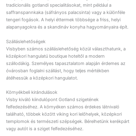
tradicionális gotlandi specialitásokat, mint például a
saffranspannkaka (sáfrányos palacsinta) vagy a különféle
tengeri fogások. A helyi éttermek többsége a friss, helyi
alapanyagokra és a skandináv konyha hagyományaira épít.
Szálláslehetőségek
Visbyben számos szálláslehetőség közül választhatunk, a
középkori hangulatú boutique hoteltől a modern
szállodákig. Személyes tapasztalatom alapján érdemes az
óvárosban foglalni szállást, hogy teljes mértékben
átélhessük a középkori hangulatot.
Környékbeli kirándulások
Visby kiváló kiindulópont Gotland szigetének
felfedezéséhez. A környéken számos érdekes látnivaló
található, többek között viking kori lelőhelyek, középkori
templomok és természeti szépségek. Bérelhetünk kerékpárt
vagy autót is a sziget felfedezéséhez.