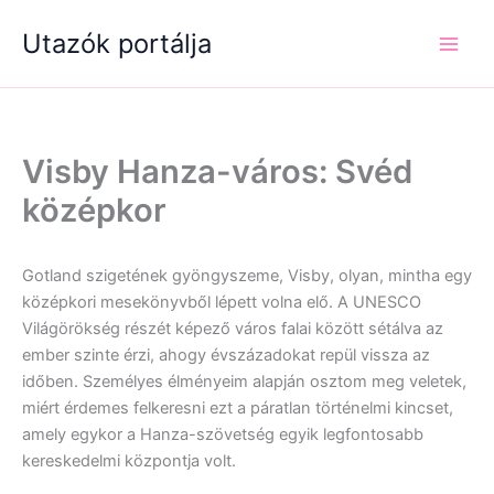
Skip
Utazók portálja
to
content
Visby Hanza-város: Svéd
középkor
Gotland szigetének gyöngyszeme, Visby, olyan, mintha egy
középkori mesekönyvből lépett volna elő. A UNESCO
Világörökség részét képező város falai között sétálva az
ember szinte érzi, ahogy évszázadokat repül vissza az
időben. Személyes élményeim alapján osztom meg veletek,
miért érdemes felkeresni ezt a páratlan történelmi kincset,
amely egykor a Hanza-szövetség egyik legfontosabb
kereskedelmi központja volt.