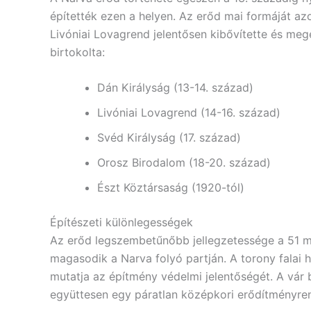
építették ezen a helyen. Az erőd mai formáját az
Livóniai Lovagrend jelentősen kibővítette és me
birtokolta:
Dán Királyság (13-14. század)
Livóniai Lovagrend (14-16. század)
Svéd Királyság (17. század)
Orosz Birodalom (18-20. század)
Észt Köztársaság (1920-tól)
Építészeti különlegességek
Az erőd legszembetűnőbb jellegzetessége a 51 
magasodik a Narva folyó partján. A torony falai h
mutatja az építmény védelmi jelentőségét. A vár
együttesen egy páratlan középkori erődítményren