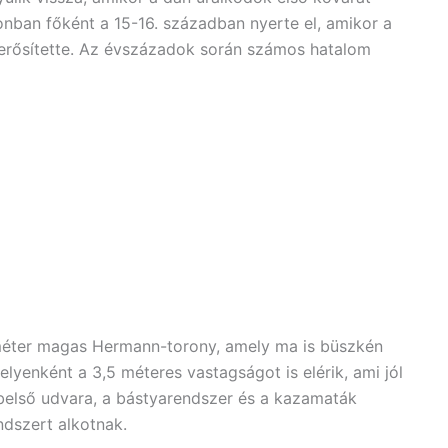
onban főként a 15-16. században nyerte el, amikor a
gerősítette. Az évszázadok során számos hatalom
méter magas Hermann-torony, amely ma is büszkén
elyenként a 3,5 méteres vastagságot is elérik, ami jól
 belső udvara, a bástyarendszer és a kazamaták
dszert alkotnak.