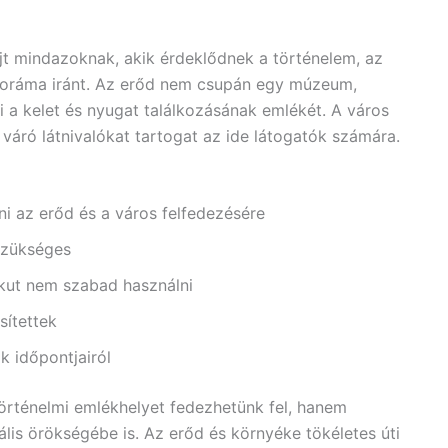
jt mindazoknak, akik érdeklődnek a történelem, az
noráma iránt. Az erőd nem csupán egy múzeum,
 a kelet és nyugat találkozásának emlékét. A város
váró látnivalókat tartogat az ide látogatók számára.
i az erőd és a város felfedezésére
szükséges
kut nem szabad használni
sítettek
k időpontjairól
örténelmi emlékhelyet fedezhetünk fel, hanem
lis örökségébe is. Az erőd és környéke tökéletes úti