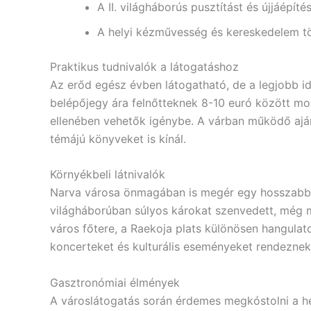
A II. világháborús pusztítást és újjáépítés
A helyi kézművesség és kereskedelem t
Praktikus tudnivalók a látogatáshoz
Az erőd egész évben látogatható, de a legjobb i
belépőjegy ára felnőtteknek 8-10 euró között moz
ellenében vehetők igénybe. A várban működő ajá
témájú könyveket is kínál.
Környékbeli látnivalók
Narva városa önmagában is megér egy hosszabb lát
világháborúban súlyos károkat szenvedett, még m
város főtere, a Raekoja plats különösen hangulat
koncerteket és kulturális eseményeket rendeznek 
Gasztronómiai élmények
A városlátogatás során érdemes megkóstolni a hel