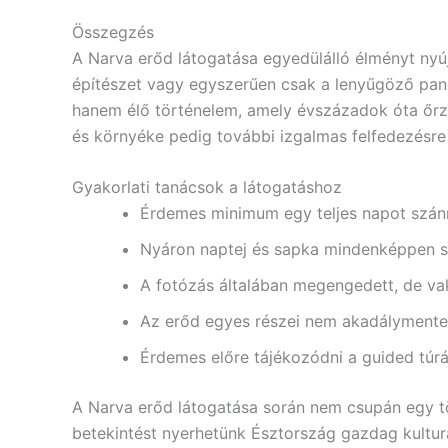
Összegzés
A Narva erőd látogatása egyedülálló élményt nyú
építészet vagy egyszerűen csak a lenyűgöző pa
hanem élő történelem, amely évszázadok óta őrzi
és környéke pedig további izgalmas felfedezésre 
Gyakorlati tanácsok a látogatáshoz
Érdemes minimum egy teljes napot szánn
Nyáron naptej és sapka mindenképpen 
A fotózás általában megengedett, de va
Az erőd egyes részei nem akadálymente
Érdemes előre tájékozódni a guided túrá
A Narva erőd látogatása során nem csupán egy t
betekintést nyerhetünk Észtország gazdag kulturá