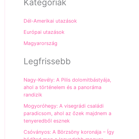
Kategóriák
Dél-Amerikai utazások
Európai utazások
Magyarország
Legfrissebb
Nagy-Kevély: A Pilis dolomitbástyája,
ahol a történelem és a panoráma
randizik
Mogyoróhegy: A visegrádi családi
paradicsom, ahol az őzek majdnem a
tenyeredből esznek
Csóványos: A Börzsöny koronája – Így