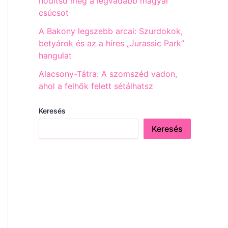
hódítsd meg a legvadabb magyar
csúcsot
A Bakony legszebb arcai: Szurdokok,
betyárok és az a híres „Jurassic Park”
hangulat
Alacsony-Tátra: A szomszéd vadon,
ahol a felhők felett sétálhatsz
Keresés
Keresés