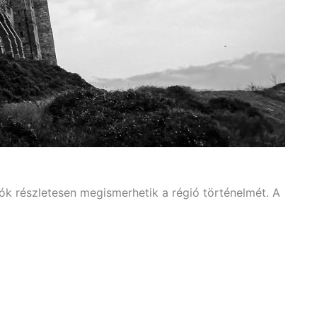
k részletesen megismerhetik a régió történelmét. A