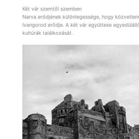
Két vár szemtől szemben
Narva erődjének különlegessége, hogy közvetlenül
Ivangorod erődje. A két vár együttese egyedülálló 
kultúrák találkozását.