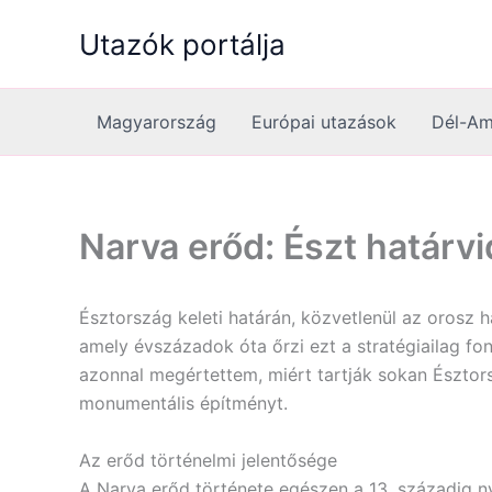
Skip
Utazók portálja
to
content
Magyarország
Európai utazások
Dél-Am
Narva erőd: Észt határv
Észtország keleti határán, közvetlenül az orosz 
amely évszázadok óta őrzi ezt a stratégiailag f
azonnal megértettem, miért tartják sokan Észtor
monumentális építményt.
Az erőd történelmi jelentősége
A Narva erőd története egészen a 13. századig ny