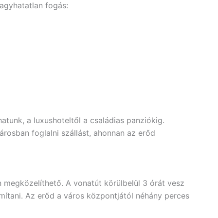
agyhatatlan fogás:
tunk, a luxushoteltől a családias panziókig.
rosban foglalni szállást, ahonnan az erőd
n megközelíthető. A vonatút körülbelül 3 órát vesz
ámítani. Az erőd a város központjától néhány perces