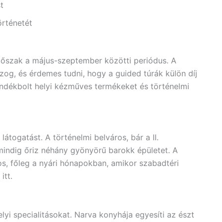
t
örténetét
dőszak a május-szeptember közötti periódus. A
og, és érdemes tudni, hogy a guided túrák külön díj
ndékbolt helyi kézműves termékeket és történelmi
ogatást. A történelmi belváros, bár a II.
indig őriz néhány gyönyörű barokk épületet. A
os, főleg a nyári hónapokban, amikor szabadtéri
itt.
yi specialitásokat. Narva konyhája egyesíti az észt