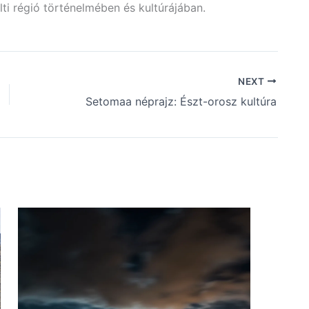
ti régió történelmében és kultúrájában.
NEXT
Setomaa néprajz: Észt-orosz kultúra