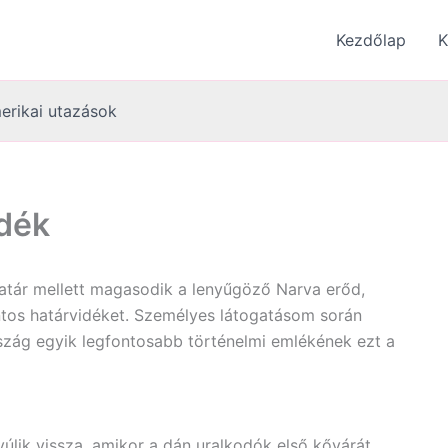
Kezdőlap
K
erikai utazások
idék
határ mellett magasodik a lenyűgöző Narva erőd,
ontos határvidéket. Személyes látogatásom során
szág egyik legfontosabb történelmi emlékének ezt a
úlik vissza, amikor a dán uralkodók első kővárát