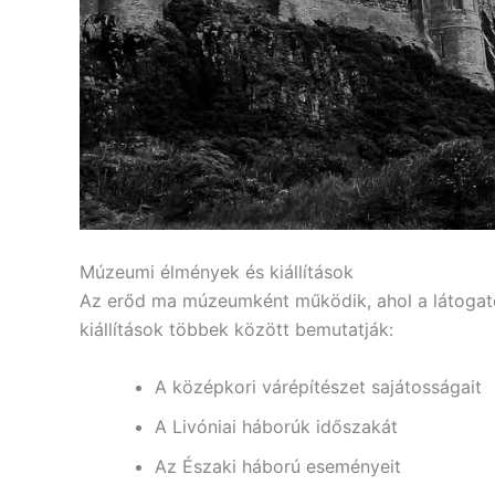
Múzeumi élmények és kiállítások
Az erőd ma múzeumként működik, ahol a látogató
kiállítások többek között bemutatják:
A középkori várépítészet sajátosságait
A Livóniai háborúk időszakát
Az Északi háború eseményeit