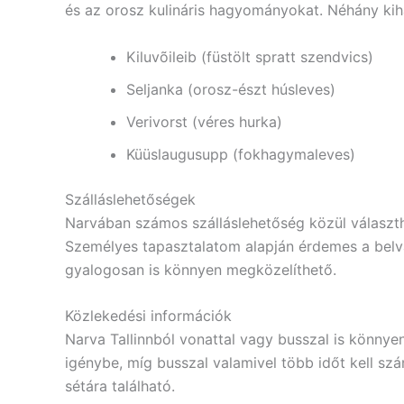
és az orosz kulináris hagyományokat. Néhány kih
Kiluvõileib (füstölt spratt szendvics)
Seljanka (orosz-észt húsleves)
Verivorst (véres hurka)
Küüslaugusupp (fokhagymaleves)
Szálláslehetőségek
Narvában számos szálláslehetőség közül választha
Személyes tapasztalatom alapján érdemes a belvá
gyalogosan is könnyen megközelíthető.
Közlekedési információk
Narva Tallinnból vonattal vagy busszal is könnye
igénybe, míg busszal valamivel több időt kell sz
sétára található.