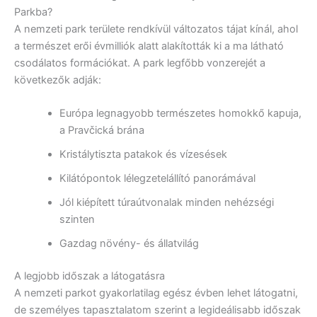
Parkba?
A nemzeti park területe rendkívül változatos tájat kínál, ahol
a természet erői évmilliók alatt alakították ki a ma látható
csodálatos formációkat. A park legfőbb vonzerejét a
következők adják:
Európa legnagyobb természetes homokkő kapuja,
a Pravčická brána
Kristálytiszta patakok és vízesések
Kilátópontok lélegzetelállító panorámával
Jól kiépített túraútvonalak minden nehézségi
szinten
Gazdag növény- és állatvilág
A legjobb időszak a látogatásra
A nemzeti parkot gyakorlatilag egész évben lehet látogatni,
de személyes tapasztalatom szerint a legideálisabb időszak