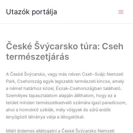
Skip
Utazók portálja
to
content
České Švýcarsko túra: Cseh
természetjárás
A České Švýcarsko, vagy más néven Cseh-Svájc Nemzeti
Park, Csehország egyik legszebb természeti kincse, amely
a német határhoz közel, Észak-Csehországban található.
Személyes tapasztalatom alapján állíthatom, hogy ez a
terület minden természetkedvelő számára igazi paradicsom,
ahol a homokkő sziklák, mély völgyek és sűrű erdők
lenyűgöző látványa várja a látogatókat.
Miért érdemes ellátogatni a České Švýcarsko Nemzeti