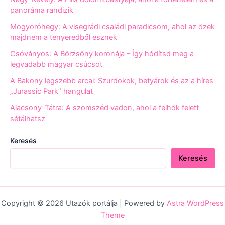
panoráma randizik
Mogyoróhegy: A visegrádi családi paradicsom, ahol az őzek
majdnem a tenyeredből esznek
Csóványos: A Börzsöny koronája – Így hódítsd meg a
legvadabb magyar csúcsot
A Bakony legszebb arcai: Szurdokok, betyárok és az a híres
„Jurassic Park” hangulat
Alacsony-Tátra: A szomszéd vadon, ahol a felhők felett
sétálhatsz
Keresés
Keresés
Copyright © 2026 Utazók portálja | Powered by
Astra WordPress
Theme