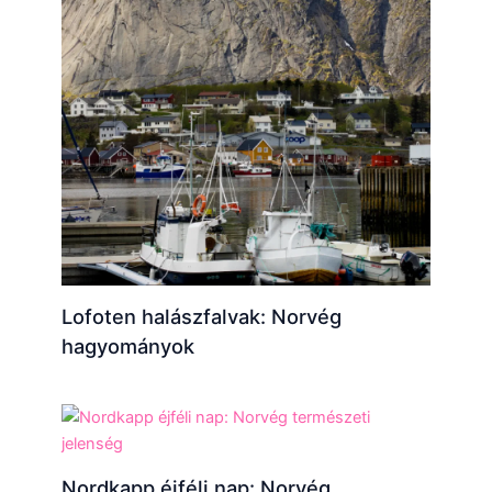
Lofoten halászfalvak: Norvég
hagyományok
Nordkapp éjféli nap: Norvég