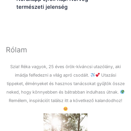
természeti jelenség
Rólam
Szia! Réka vagyok, 25 éves örök-kíváncsi utazólány, aki
imádja felfedezni a világ apró csodáit.
Utazási
tippeket, élményeket és hasznos tanácsokat gyűjtök össze
neked, hogy könnyebben és bátrabban indulhass útnak.
Remélem, inspirációt találsz itt a következő kalandodhoz!