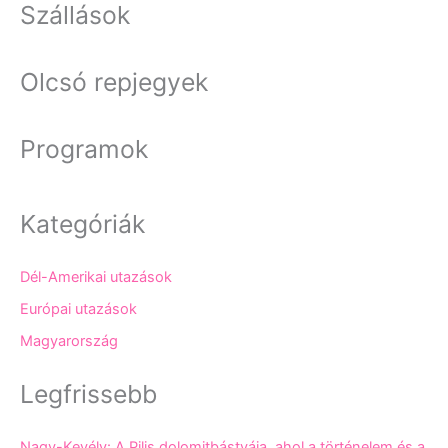
Szállások
Olcsó repjegyek
Programok
Kategóriák
Dél-Amerikai utazások
Európai utazások
Magyarország
Legfrissebb
Nagy-Kevély: A Pilis dolomitbástyája, ahol a történelem és a