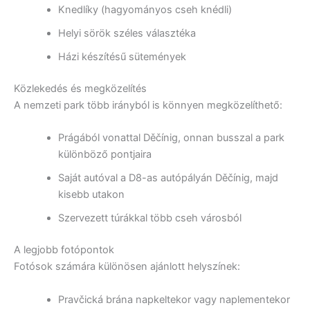
Knedlíky (hagyományos cseh knédli)
Helyi sörök széles választéka
Házi készítésű sütemények
Közlekedés és megközelítés
A nemzeti park több irányból is könnyen megközelíthető:
Prágából vonattal Děčínig, onnan busszal a park
különböző pontjaira
Saját autóval a D8-as autópályán Děčínig, majd
kisebb utakon
Szervezett túrákkal több cseh városból
A legjobb fotópontok
Fotósok számára különösen ajánlott helyszínek:
Pravčická brána napkeltekor vagy naplementekor