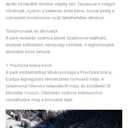
április közepétől október végéig tart. Tavasszal a virágzó
növények, nyáron a kellemes erdei klíma, ősszel pedig a
színesedő lombkorona nyújt feledhetetlen élményt.
Túraútvonalak és látnivalók
A park területén számos jelzett túraútvonal található,
amelyek különböző nehézségi szintűek. A legfontosabb
látnivalók közé tartozik:
1. Pravčická brána körút
A park emblematikus látványossága a Pravčická brána,
Európa legnagyobb természetes homokkő hídja. A
túraútvonal Hřensko településről indul, és körülbelül 16
kilométer hosszú. Útközben számos kilátópontról
csodálhatjuk meg a környező tájat.