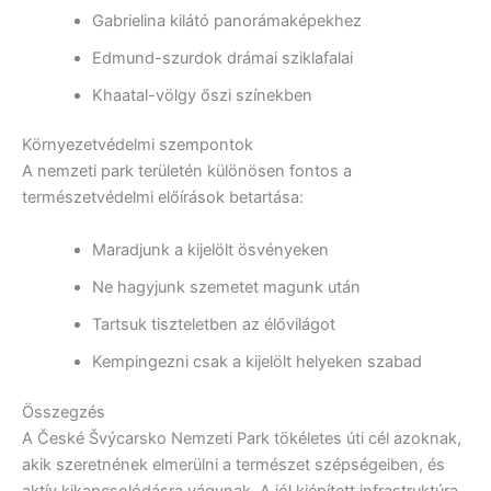
Gabrielina kilátó panorámaképekhez
Edmund-szurdok drámai sziklafalai
Khaatal-völgy őszi színekben
Környezetvédelmi szempontok
A nemzeti park területén különösen fontos a
természetvédelmi előírások betartása:
Maradjunk a kijelölt ösvényeken
Ne hagyjunk szemetet magunk után
Tartsuk tiszteletben az élővilágot
Kempingezni csak a kijelölt helyeken szabad
Összegzés
A České Švýcarsko Nemzeti Park tökéletes úti cél azoknak,
akik szeretnének elmerülni a természet szépségeiben, és
aktív kikapcsolódásra vágynak. A jól kiépített infrastruktúra,