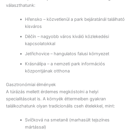
választhatunk:
Hřensko – közvetlenül a park bejáratánál található
kisváros
Děčín – nagyobb város kiváló közlekedési
kapcsolatokkal
Jetřichovice – hangulatos falusi környezet
Krásnálípa – a nemzeti park információs
központjának otthona
Gasztronómiai élmények
A túrázás mellett érdemes megkóstolni a helyi
specialitásokat is. A környék éttermeiben gyakran
találkozhatunk olyan tradicionális cseh ételekkel, mint:
Svíčková na smetaně (marhasült tejszínes
mártással)