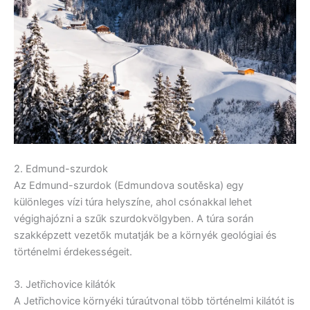
2. Edmund-szurdok
Az Edmund-szurdok (Edmundova soutěska) egy
különleges vízi túra helyszíne, ahol csónakkal lehet
végighajózni a szűk szurdokvölgyben. A túra során
szakképzett vezetők mutatják be a környék geológiai és
történelmi érdekességeit.
3. Jetřichovice kilátók
A Jetřichovice környéki túraútvonal több történelmi kilátót is