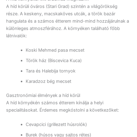
A híd körüli óváros (Stari Grad) szintén a világörökség
része. A keskeny, macskaköves utcák, a török bazár
hangulata és a számos étterem mind-mind hozzájárulnak a
különleges atmoszférához. A környéken található főbb
látnivalók:
Koski Mehmed pasa mecset
Török ház (Biscevica Kuca)
Tara és Halebija tornyok
Karadzoz bég mecset
Gasztronómiai élmények a híd körül
A híd környékén számos étterem kínálja a helyi
specialitásokat. Érdemes megkóstolni a következőket:
Cevapcici (grillezett húsrolók)
Burek (húsos vagy sajtos rétes)