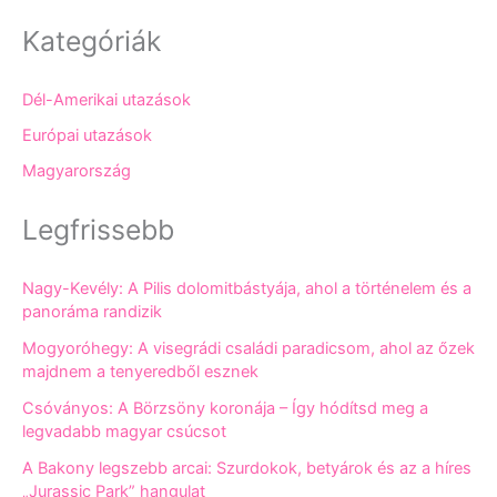
Kategóriák
Dél-Amerikai utazások
Európai utazások
Magyarország
Legfrissebb
Nagy-Kevély: A Pilis dolomitbástyája, ahol a történelem és a
panoráma randizik
Mogyoróhegy: A visegrádi családi paradicsom, ahol az őzek
majdnem a tenyeredből esznek
Csóványos: A Börzsöny koronája – Így hódítsd meg a
legvadabb magyar csúcsot
A Bakony legszebb arcai: Szurdokok, betyárok és az a híres
„Jurassic Park” hangulat