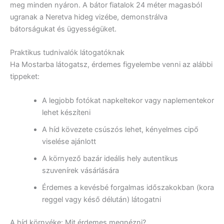
meg minden nyáron. A bátor fiatalok 24 méter magasból
ugranak a Neretva hideg vizébe, demonstrálva
bátorságukat és ügyességüket.
Praktikus tudnivalók látogatóknak
Ha Mostarba látogatsz, érdemes figyelembe venni az alábbi
tippeket:
A legjobb fotókat napkeltekor vagy naplementekor
lehet készíteni
A híd kövezete csúszós lehet, kényelmes cipő
viselése ajánlott
A környező bazár ideális hely autentikus
szuvenírek vásárlására
Érdemes a kevésbé forgalmas időszakokban (kora
reggel vagy késő délután) látogatni
A híd környéke: Mit érdemes megnézni?