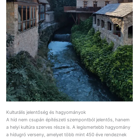
Kulturális jelentőség és hagyományok
A híd nem csupán építészeti szempontból jelentős, hanem
a helyi kultúra szerves része is. A legismertebb hagyomány
a hídugró verseny, amelyet több mint 450 éve rendeznek