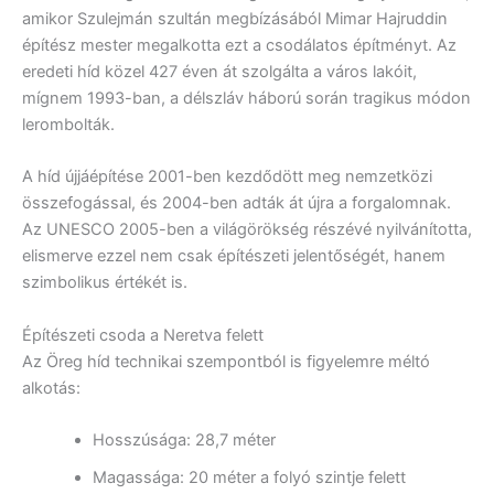
amikor Szulejmán szultán megbízásából Mimar Hajruddin
építész mester megalkotta ezt a csodálatos építményt. Az
eredeti híd közel 427 éven át szolgálta a város lakóit,
mígnem 1993-ban, a délszláv háború során tragikus módon
lerombolták.
A híd újjáépítése 2001-ben kezdődött meg nemzetközi
összefogással, és 2004-ben adták át újra a forgalomnak.
Az UNESCO 2005-ben a világörökség részévé nyilvánította,
elismerve ezzel nem csak építészeti jelentőségét, hanem
szimbolikus értékét is.
Építészeti csoda a Neretva felett
Az Öreg híd technikai szempontból is figyelemre méltó
alkotás:
Hosszúsága: 28,7 méter
Magassága: 20 méter a folyó szintje felett