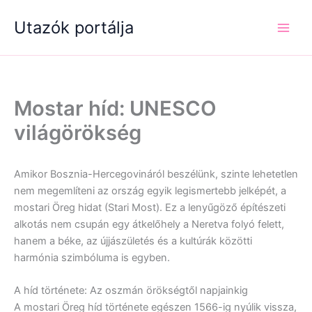
Skip
Utazók portálja
to
content
Mostar híd: UNESCO
világörökség
Amikor Bosznia-Hercegovináról beszélünk, szinte lehetetlen
nem megemlíteni az ország egyik legismertebb jelképét, a
mostari Öreg hidat (Stari Most). Ez a lenyűgöző építészeti
alkotás nem csupán egy átkelőhely a Neretva folyó felett,
hanem a béke, az újjászületés és a kultúrák közötti
harmónia szimbóluma is egyben.
A híd története: Az oszmán örökségtől napjainkig
A mostari Öreg híd története egészen 1566-ig nyúlik vissza,