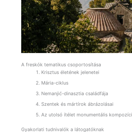
A freskók tematikus csoportosítása
Krisztus életének jelenetei
Mária-ciklus
Nemanjić-dinasztia családfája
Szentek és mártírok ábrázolásai
Az utolsó ítélet monumentális kompozíc
Gyakorlati tudnivalók a látogatóknak