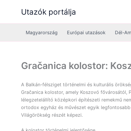
Skip
Utazók portálja
to
content
Magyarország
Európai utazások
Dél-Am
Gračanica kolostor: Kos
A Balkán-félsziget történelmi és kulturális örök
Gračanica kolostor, amely Koszovó fővárosától, Pr
lélegzetelállító középkori építészeti remekmű 
ortodox egyház és művészet egyik legfontosab
Világörökség részét képezi.
A kolostor történelmi jelentősége