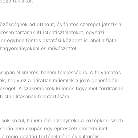
nböző rakiákat.
özösségnek ad otthont, és fontos szerepet játszik a
resen tartanak itt istentiszteleteket, egyházi
r egyben fontos oktatási központ is, ahol a fiatal
 hagyományokkal és művészettel.
upán elismerés, hanem felelősség is. A folyamatos
ják, hogy ez a páratlan műemlék a jövő generációk
tőségét. A szakemberek különös figyelmet fordítanak
 stabilitásának fenntartására.
sok közül, hanem élő bizonyítéka a középkori szerb
 során nem csupán egy építészeti remekművet
a régió gazdag történelmébe és kulturális