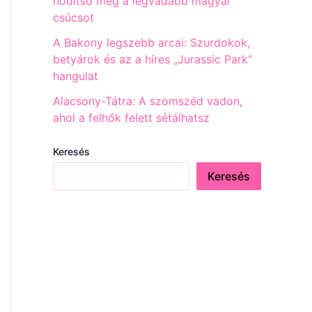
hódítsd meg a legvadabb magyar
csúcsot
A Bakony legszebb arcai: Szurdokok,
betyárok és az a híres „Jurassic Park”
hangulat
Alacsony-Tátra: A szomszéd vadon,
ahol a felhők felett sétálhatsz
Keresés
Keresés