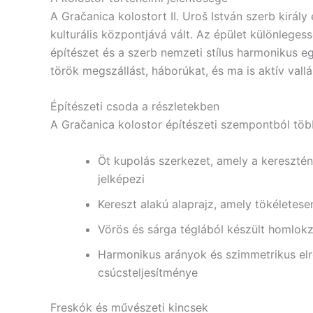
A Gračanica kolostort II. Uroš István szerb király 
kulturális központjává vált. Az épület különleges
építészet és a szerb nemzeti stílus harmonikus eg
török megszállást, háborúkat, és ma is aktív val
Építészeti csoda a részletekben
A Gračanica kolostor építészeti szempontból több
Öt kupolás szerkezet, amely a keresztény
jelképezi
Kereszt alakú alaprajz, amely tökéletes
Vörös és sárga téglából készült homlokz
Harmonikus arányok és szimmetrikus elr
csúcsteljesítménye
Freskók és művészeti kincsek