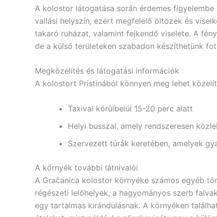
A kolostor látogatása során érdemes figyelembe
vallási helyszín, ezért megfelelő öltözék és visel
takaró ruházat, valamint fejkendő viselete. A fé
de a külső területeken szabadon készíthetünk fot
Megközelítés és látogatási információk
A kolostort Pristinából könnyen meg lehet közelít
Taxival körülbelül 15-20 perc alatt
Helyi busszal, amely rendszeresen közle
Szervezett túrák keretében, amelyek gy
A környék további látnivalói
A Gračanica kolostor környéke számos egyéb történ
régészeti lelőhelyek, a hagyományos szerb falva
egy tartalmas kirándulásnak. A környéken találha