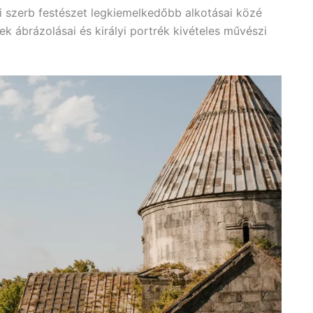
ri szerb festészet legkiemelkedőbb alkotásai közé
tek ábrázolásai és királyi portrék kivételes művészi