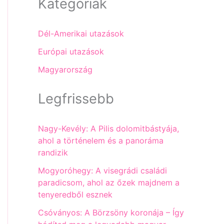
Kategóriák
Dél-Amerikai utazások
Európai utazások
Magyarország
Legfrissebb
Nagy-Kevély: A Pilis dolomitbástyája,
ahol a történelem és a panoráma
randizik
Mogyoróhegy: A visegrádi családi
paradicsom, ahol az őzek majdnem a
tenyeredből esznek
Csóványos: A Börzsöny koronája – Így