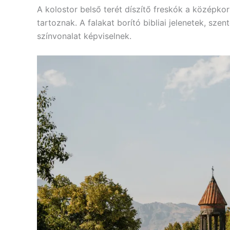
A kolostor belső terét díszítő freskók a középko
tartoznak. A falakat borító bibliai jelenetek, szen
színvonalat képviselnek.