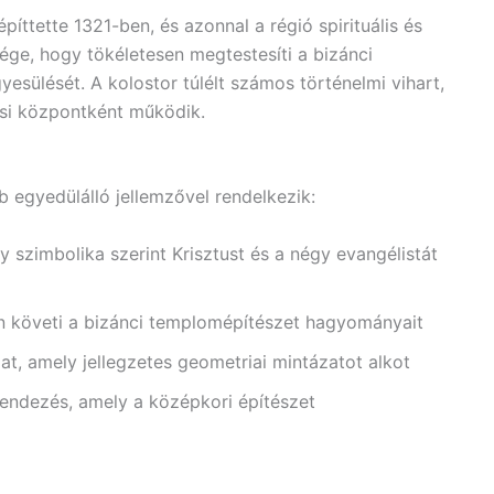
építtette 1321-ben, és azonnal a régió spirituális és
sége, hogy tökéletesen megtestesíti a bizánci
yesülését. A kolostor túlélt számos történelmi vihart,
lási központként működik.
 egyedülálló jellemzővel rendelkezik:
 szimbolika szerint Krisztust és a négy evangélistát
en követi a bizánci templomépítészet hagyományait
at, amely jellegzetes geometriai mintázatot alkot
endezés, amely a középkori építészet