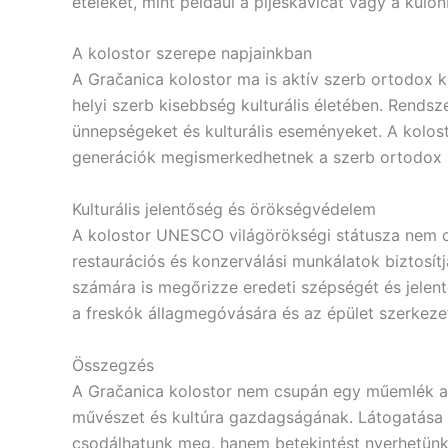
ételeket, mint például a pljeskavicát vagy a külö
A kolostor szerepe napjainkban
A Gračanica kolostor ma is aktív szerb ortodox k
helyi szerb kisebbség kulturális életében. Rendsze
ünnepségeket és kulturális eseményeket. A kolosto
generációk megismerkedhetnek a szerb ortodox
Kulturális jelentőség és örökségvédelem
A kolostor UNESCO világörökségi státusza nem cs
restaurációs és konzerválási munkálatok biztosít
számára is megőrizze eredeti szépségét és jelen
a freskók állagmegóvására és az épület szerkezeti
Összegzés
A Gračanica kolostor nem csupán egy műemlék a 
művészet és kultúra gazdagságának. Látogatása
csodálhatunk meg, hanem betekintést nyerhetünk 