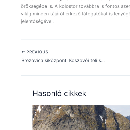
örökségébe is. A kolostor továbbra is fontos sze
világ minden tájáról érkező látogatókat is lenyűg
jelentőségével.
PREVIOUS
Brezovica síközpont: Koszovói téli sport
Hasonló cikkek