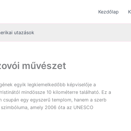
Kezdőlap
K
erikai utazások
zovói művészet
ségének egyik legkiemelkedőbb képviselője a
istinától mindössze 10 kilométerre található. Ez a
nem csupán egy egyszerű templom, hanem a szerb
b szimbóluma, amely 2006 óta az UNESCO