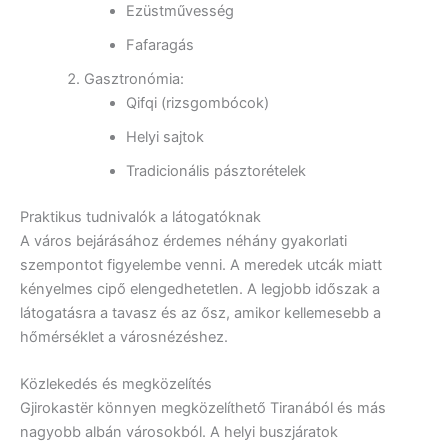
Ezüstművesség
Fafaragás
Gasztronómia:
Qifqi (rizsgombócok)
Helyi sajtok
Tradicionális pásztorételek
Praktikus tudnivalók a látogatóknak
A város bejárásához érdemes néhány gyakorlati
szempontot figyelembe venni. A meredek utcák miatt
kényelmes cipő elengedhetetlen. A legjobb időszak a
látogatásra a tavasz és az ősz, amikor kellemesebb a
hőmérséklet a városnézéshez.
Közlekedés és megközelítés
Gjirokastër könnyen megközelíthető Tiranából és más
nagyobb albán városokból. A helyi buszjáratok