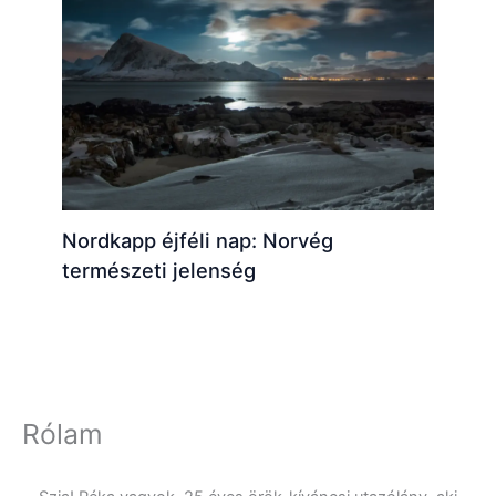
Nordkapp éjféli nap: Norvég
természeti jelenség
Rólam