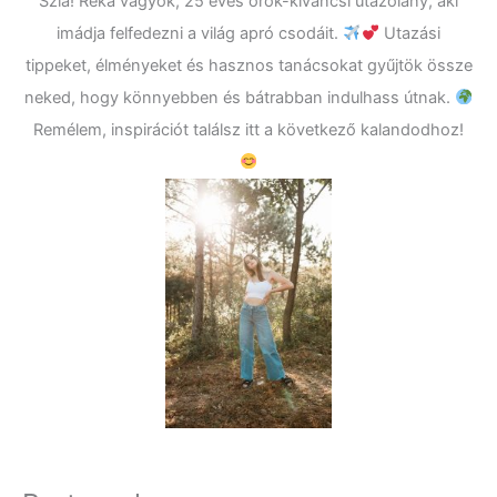
Szia! Réka vagyok, 25 éves örök-kíváncsi utazólány, aki
imádja felfedezni a világ apró csodáit.
Utazási
tippeket, élményeket és hasznos tanácsokat gyűjtök össze
neked, hogy könnyebben és bátrabban indulhass útnak.
Remélem, inspirációt találsz itt a következő kalandodhoz!