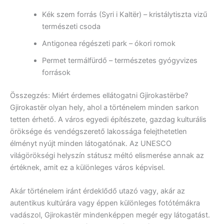
Kék szem forrás (Syri i Kaltër) – kristálytiszta vizű
természeti csoda
Antigonea régészeti park – ókori romok
Permet termálfürdő – természetes gyógyvizes
források
Összegzés: Miért érdemes ellátogatni Gjirokastërbe?
Gjirokastër olyan hely, ahol a történelem minden sarkon
tetten érhető. A város egyedi építészete, gazdag kulturális
öröksége és vendégszerető lakossága felejthetetlen
élményt nyújt minden látogatónak. Az UNESCO
világörökségi helyszín státusz méltó elismerése annak az
értéknek, amit ez a különleges város képvisel.
Akár történelem iránt érdeklődő utazó vagy, akár az
autentikus kultúrára vagy éppen különleges fotótémákra
vadászol, Gjirokastër mindenképpen megér egy látogatást.