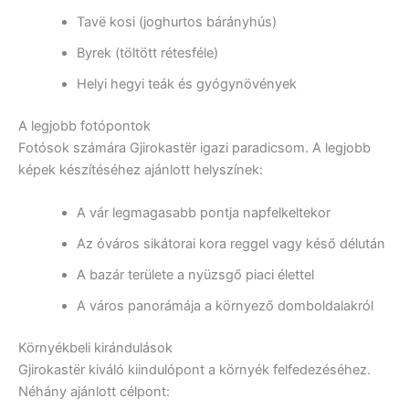
Tavë kosi (joghurtos bárányhús)
Byrek (töltött rétesféle)
Helyi hegyi teák és gyógynövények
A legjobb fotópontok
Fotósok számára Gjirokastër igazi paradicsom. A legjobb
képek készítéséhez ajánlott helyszínek:
A vár legmagasabb pontja napfelkeltekor
Az óváros sikátorai kora reggel vagy késő délután
A bazár területe a nyüzsgő piaci élettel
A város panorámája a környező domboldalakról
Környékbeli kirándulások
Gjirokastër kiváló kiindulópont a környék felfedezéséhez.
Néhány ajánlott célpont: