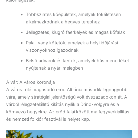
Többszintes kőépületek, amelyek tökéletesen
alkalmazkodnak a hegyes terephez
Jellegzetes, kiugró faerkélyek és magas kőfalak
Pala- vagy kőtetők, amelyek a helyi időjárási
viszonyokhoz igazodnak
Belső udvarok és kertek, amelyek hűs menedéket
nyújtanak a nyári melegben
A vár: A város koronája
A város fölé magasodó erőd Albánia második legnagyobb
vára, amely stratégiai jelentőségű volt évszázadokon át. A
várból lélegzetelállító kilátás nyílik a Drino-völgyre és a
környező hegyekre. Az erőd falai között ma fegyverkiállítás
és nemzeti folklór fesztivál is helyet kap.