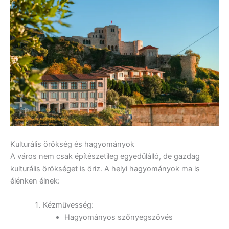
Kulturális örökség és hagyományok
A város nem csak építészetileg egyedülálló, de gazdag
kulturális örökséget is őriz. A helyi hagyományok ma is
élénken élnek:
Kézművesség:
Hagyományos szőnyegszövés