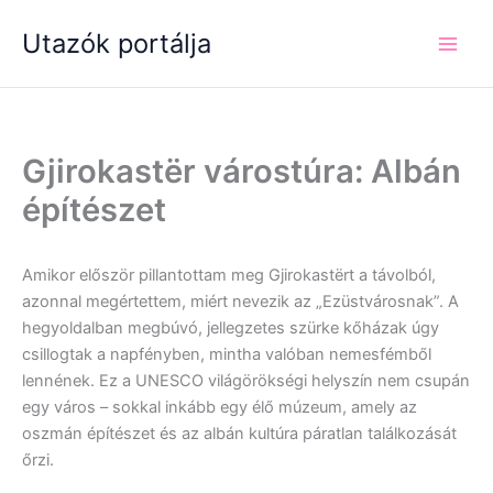
Skip
Utazók portálja
to
content
Gjirokastër várostúra: Albán
építészet
Amikor először pillantottam meg Gjirokastërt a távolból,
azonnal megértettem, miért nevezik az „Ezüstvárosnak”. A
hegyoldalban megbúvó, jellegzetes szürke kőházak úgy
csillogtak a napfényben, mintha valóban nemesfémből
lennének. Ez a UNESCO világörökségi helyszín nem csupán
egy város – sokkal inkább egy élő múzeum, amely az
oszmán építészet és az albán kultúra páratlan találkozását
őrzi.