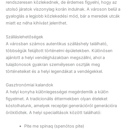
rendszeresen közlekednek, de érdemes figyelni, hogy az
utolsó járatok viszonylag korán indulnak. A városon belül a
gyaloglás a legjobb közlekedési mód, bár a meredek utcák
miatt ez néha kihívást jelenthet.
Szálláslehetőségek
A városban számos autentikus szálláshely található,
többségük felújított történelmi épületekben. Különösen
ajánlott a helyi vendégházakban megszállni, ahol a
tulajdonosok gyakran személyesen osztják meg
történeteiket és a helyi legendákat a vendégekkel.
Gasztronómiai kalandok
A helyi konyha különlegességei megérdemlik a külön
figyelmet. A tradicionális éttermekben olyan ételeket
kóstolhatunk, amelyek receptjei generációról generációra
öröklődtek. A helyi specialitások között található:
Pite me spinaq (spenótos pite)