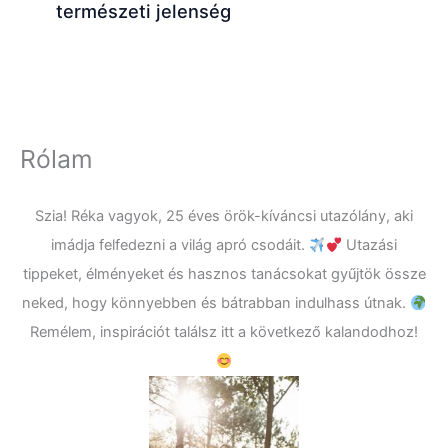
természeti jelenség
Rólam
Szia! Réka vagyok, 25 éves örök-kíváncsi utazólány, aki
imádja felfedezni a világ apró csodáit.
Utazási
tippeket, élményeket és hasznos tanácsokat gyűjtök össze
neked, hogy könnyebben és bátrabban indulhass útnak.
Remélem, inspirációt találsz itt a következő kalandodhoz!