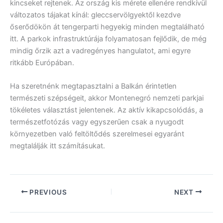
kincseket rejtenek. Az ország kis mérete ellenére rendkívül
változatos tájakat kínál: gleccservölgyektől kezdve
őserődökön át tengerparti hegyekig minden megtalálható
itt. A parkok infrastruktúrája folyamatosan fejlődik, de még
mindig őrzik azt a vadregényes hangulatot, ami egyre
ritkább Európában.
Ha szeretnénk megtapasztalni a Balkán érintetlen
természeti szépségeit, akkor Montenegró nemzeti parkjai
tökéletes választást jelentenek. Az aktív kikapcsolódás, a
természetfotózás vagy egyszerűen csak a nyugodt
környezetben való feltöltődés szerelmesei egyaránt
megtalálják itt számításukat.
PREVIOUS
NEXT