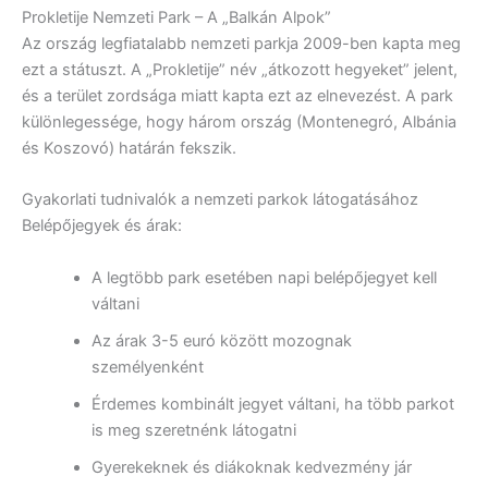
Prokletije Nemzeti Park – A „Balkán Alpok”
Az ország legfiatalabb nemzeti parkja 2009-ben kapta meg
ezt a státuszt. A „Prokletije” név „átkozott hegyeket” jelent,
és a terület zordsága miatt kapta ezt az elnevezést. A park
különlegessége, hogy három ország (Montenegró, Albánia
és Koszovó) határán fekszik.
Gyakorlati tudnivalók a nemzeti parkok látogatásához
Belépőjegyek és árak:
A legtöbb park esetében napi belépőjegyet kell
váltani
Az árak 3-5 euró között mozognak
személyenként
Érdemes kombinált jegyet váltani, ha több parkot
is meg szeretnénk látogatni
Gyerekeknek és diákoknak kedvezmény jár