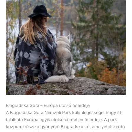
Biogradska Gora – Európa utolsó őserdeje
A Biogradska Gora Nemzeti Park különlegessége, hogy itt
található Európa egyik utolsó érintetlen őserdeje. A park
központi része a gyönyörű Biogradsko-tó, amelyet ősi erdő