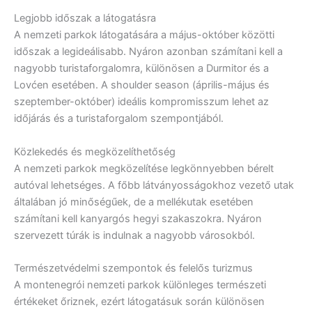
Legjobb időszak a látogatásra
A nemzeti parkok látogatására a május-október közötti
időszak a legideálisabb. Nyáron azonban számítani kell a
nagyobb turistaforgalomra, különösen a Durmitor és a
Lovćen esetében. A shoulder season (április-május és
szeptember-október) ideális kompromisszum lehet az
időjárás és a turistaforgalom szempontjából.
Közlekedés és megközelíthetőség
A nemzeti parkok megközelítése legkönnyebben bérelt
autóval lehetséges. A főbb látványosságokhoz vezető utak
általában jó minőségűek, de a mellékutak esetében
számítani kell kanyargós hegyi szakaszokra. Nyáron
szervezett túrák is indulnak a nagyobb városokból.
Természetvédelmi szempontok és felelős turizmus
A montenegrói nemzeti parkok különleges természeti
értékeket őriznek, ezért látogatásuk során különösen