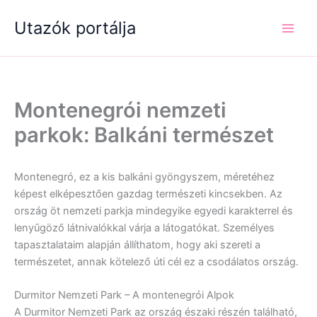
Skip
Utazók portálja
to
content
Montenegrói nemzeti
parkok: Balkáni természet
Montenegró, ez a kis balkáni gyöngyszem, méretéhez
képest elképesztően gazdag természeti kincsekben. Az
ország öt nemzeti parkja mindegyike egyedi karakterrel és
lenyűgöző látnivalókkal várja a látogatókat. Személyes
tapasztalataim alapján állíthatom, hogy aki szereti a
természetet, annak kötelező úti cél ez a csodálatos ország.
Durmitor Nemzeti Park – A montenegrói Alpok
A Durmitor Nemzeti Park az ország északi részén található,