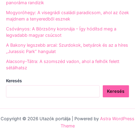
panoráma randizik
Mogyoróhegy: A visegrádi családi paradicsom, ahol az őzek
majdnem a tenyeredből esznek
Csóványos: A Börzsöny koronája – Így hódítsd meg a
legvadabb magyar csúcsot
A Bakony legszebb arcai: Szurdokok, betyárok és az a híres
„Jurassic Park” hangulat
Alacsony-Tátra: A szomszéd vadon, ahol a felhők felett
sétálhatsz
Keresés
Keresés
Copyright © 2026 Utazók portálja | Powered by
Astra WordPress
Theme