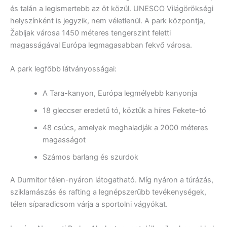
és talán a legismertebb az öt közül. UNESCO Világörökségi
helyszínként is jegyzik, nem véletlenül. A park központja,
Žabljak városa 1450 méteres tengerszint feletti
magasságával Európa legmagasabban fekvő városa.
A park legfőbb látványosságai:
A Tara-kanyon, Európa legmélyebb kanyonja
18 gleccser eredetű tó, köztük a híres Fekete-tó
48 csúcs, amelyek meghaladják a 2000 méteres
magasságot
Számos barlang és szurdok
A Durmitor télen-nyáron látogatható. Míg nyáron a túrázás,
sziklamászás és rafting a legnépszerűbb tevékenységek,
télen síparadicsom várja a sportolni vágyókat.