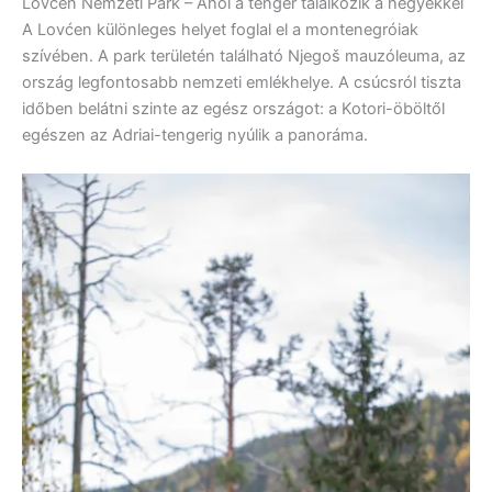
Lovćen Nemzeti Park – Ahol a tenger találkozik a hegyekkel
A Lovćen különleges helyet foglal el a montenegróiak
szívében. A park területén található Njegoš mauzóleuma, az
ország legfontosabb nemzeti emlékhelye. A csúcsról tiszta
időben belátni szinte az egész országot: a Kotori-öböltől
egészen az Adriai-tengerig nyúlik a panoráma.