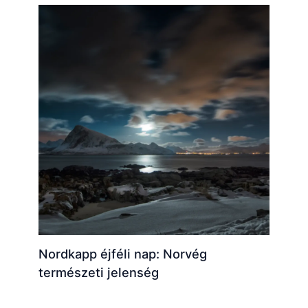
Nordkapp éjféli nap: Norvég
természeti jelenség