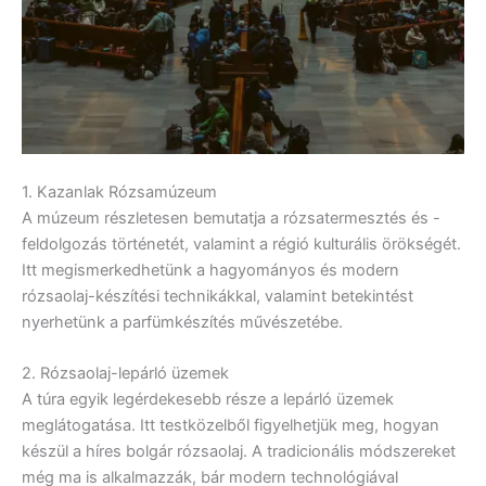
1. Kazanlak Rózsamúzeum
A múzeum részletesen bemutatja a rózsatermesztés és -
feldolgozás történetét, valamint a régió kulturális örökségét.
Itt megismerkedhetünk a hagyományos és modern
rózsaolaj-készítési technikákkal, valamint betekintést
nyerhetünk a parfümkészítés művészetébe.
2. Rózsaolaj-lepárló üzemek
A túra egyik legérdekesebb része a lepárló üzemek
meglátogatása. Itt testközelből figyelhetjük meg, hogyan
készül a híres bolgár rózsaolaj. A tradicionális módszereket
még ma is alkalmazzák, bár modern technológiával