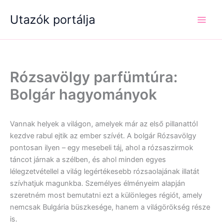
Skip
Utazók portálja
to
content
Rózsavölgy parfümtúra:
Bolgár hagyományok
Vannak helyek a világon, amelyek már az első pillanattól
kezdve rabul ejtik az ember szívét. A bolgár Rózsavölgy
pontosan ilyen – egy mesebeli táj, ahol a rózsaszirmok
táncot járnak a szélben, és ahol minden egyes
lélegzetvétellel a világ legértékesebb rózsaolajának illatát
szívhatjuk magunkba. Személyes élményeim alapján
szeretném most bemutatni ezt a különleges régiót, amely
nemcsak Bulgária büszkesége, hanem a világörökség része
is.