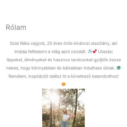
Rólam
Szia! Réka vagyok, 25 éves örök-kíváncsi utazólány, aki
imádja felfedezni a világ apró csodáit.
Utazási
tippeket, élményeket és hasznos tanácsokat gyűjtök össze
neked, hogy könnyebben és bátrabban indulhass útnak.
Remélem, inspirációt találsz itt a következő kalandodhoz!