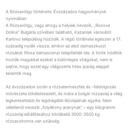
A Rózsavölgy története: Évszázados hagyományok
nyomában
A Rózsavölgy, vagy ahogy a helyiek nevezik, „Rozova
Dolina” Bulgária szívében található, Kazanlak városától
Karlovo településig húzódik. A régió története egészen a 17.
századig nyúlik vissza, amikor az első damaszkuszi
rózsákat (Rosa damascena) telepítették ide. A török hódítók
hozták magukkal ezeket a különleges virágokat, nem is
sejtve, hogy ezzel egy világszerte híres iparág alapjait
teremtik meg.
Az évszázadok során a rózsatermesztés és -feldolgozás
művészete tökéletesedett, és mára a bolgár rózsaolaj a világ
legkeresettebb és legdrágább illóolajainak egyike. Nem
véletlenül nevezik „folyékony aranynak” – egy kilogramm
rózsaolaj előállításához körülbelül 3000-3500 kg
rózsasziromra van szükség.