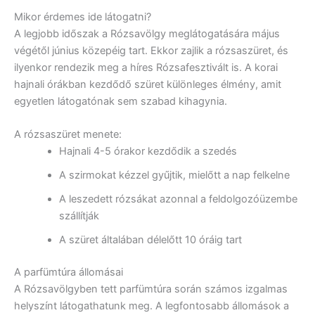
Mikor érdemes ide látogatni?
A legjobb időszak a Rózsavölgy meglátogatására május
végétől június közepéig tart. Ekkor zajlik a rózsaszüret, és
ilyenkor rendezik meg a híres Rózsafesztivált is. A korai
hajnali órákban kezdődő szüret különleges élmény, amit
egyetlen látogatónak sem szabad kihagynia.
A rózsaszüret menete:
Hajnali 4-5 órakor kezdődik a szedés
A szirmokat kézzel gyűjtik, mielőtt a nap felkelne
A leszedett rózsákat azonnal a feldolgozóüzembe
szállítják
A szüret általában délelőtt 10 óráig tart
A parfümtúra állomásai
A Rózsavölgyben tett parfümtúra során számos izgalmas
helyszínt látogathatunk meg. A legfontosabb állomások a