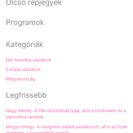
Olcsó repjegyek
Programok
Kategóriák
Dél-Amerikai utazások
Európai utazások
Magyarország
Legfrissebb
Nagy-Kevély: A Pilis dolomitbástyája, ahol a történelem és a
panoráma randizik
Mogyoróhegy: A visegrádi családi paradicsom, ahol az őzek
majdnem a tenyeredből esznek