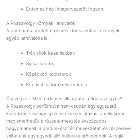
Érdemes helyi idegenvezetőt fogadni
A Rózsavölgy környéki látnivalók
A parfümtúra mellett érdemes időt szakítani a környék
egyéb látnivalóira is:
Trák sírok Kazanlakban
Sipka-szoros
Középkori kolostorok
Koprivstica történelmi városa
Összegzés: Miért érdemes ellátogatni a Rózsavölgybe?
A Rózsavölgy parfümtúra nem csupán egy egyszerű
kirándulás – ez egy igazi érzékszervi utazás, amely során
megismerhetjük a rózsatermesztés évszázados
hagyományait, a parfümkészítés művészetét, és részesévé
válhatunk egy egyedülálló kulturális örökségnek. A régió