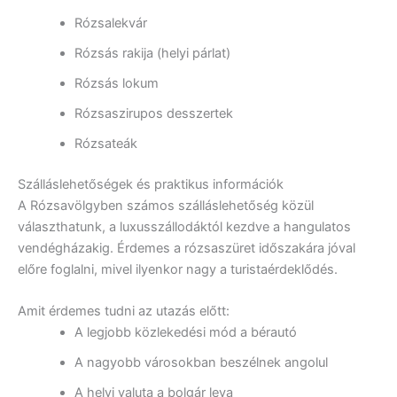
Rózsalekvár
Rózsás rakija (helyi párlat)
Rózsás lokum
Rózsaszirupos desszertek
Rózsateák
Szálláslehetőségek és praktikus információk
A Rózsavölgyben számos szálláslehetőség közül
választhatunk, a luxusszállodáktól kezdve a hangulatos
vendégházakig. Érdemes a rózsaszüret időszakára jóval
előre foglalni, mivel ilyenkor nagy a turistaérdeklődés.
Amit érdemes tudni az utazás előtt:
A legjobb közlekedési mód a bérautó
A nagyobb városokban beszélnek angolul
A helyi valuta a bolgár leva