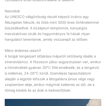
Neszebár
Az UNESCO világörökség részét képező óváros egy
félszigeten fekszik, és több mint 3000 éves történelemmel
büszkélkedhet. A középkori templomok, kanyargós
macskaköves utcák és hagyományos fa házak olyan
hangulatot teremtenek, amely visszarepít az időben.
Mikor érdemes utazni?
A bolgár tengerpart időjárása májustól októberig ideális a
strandoláshoz. A főszezon július-augusztusban van, amikor
a hőmérséklet gyakran 30°C fölé emelkedik, és a tengervíz
is kellemes, 24-26°C körüli. Személyes tapasztalatom
alapján a legjobb időszak a látogatásra június vége vagy
szeptember eleje, amikor még/már kellemes az idő, de a
tömeg kisebb és az árak is kedvezőbbek.