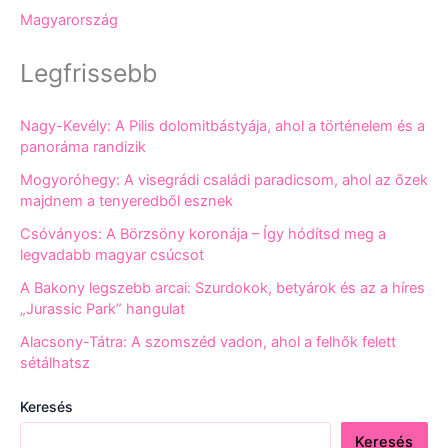
Magyarország
Legfrissebb
Nagy-Kevély: A Pilis dolomitbástyája, ahol a történelem és a
panoráma randizik
Mogyoróhegy: A visegrádi családi paradicsom, ahol az őzek
majdnem a tenyeredből esznek
Csóványos: A Börzsöny koronája – Így hódítsd meg a
legvadabb magyar csúcsot
A Bakony legszebb arcai: Szurdokok, betyárok és az a híres
„Jurassic Park” hangulat
Alacsony-Tátra: A szomszéd vadon, ahol a felhők felett
sétálhatsz
Keresés
Keresés