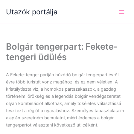
Skip
Utazók portálja
to
content
Bolgár tengerpart: Fekete-
tengeri üdülés
A Fekete-tenger partján húzódó bolgár tengerpart évről
évre több turistát vonz magához, és ez nem véletlen. A
kristálytiszta víz, a homokos partszakaszok, a gazdag
történelmi örökség és a legendás bolgár vendégszeretet
olyan kombinációt alkotnak, amely tökéletes választássá
teszi ezt a régiót a nyaraláshoz. Személyes tapasztalataim
alapján szeretném bemutatni, miért érdemes a bolgár
tengerpartot választani következő úti célként.