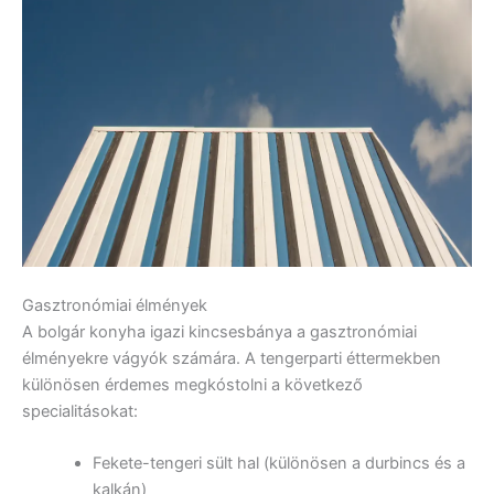
Gasztronómiai élmények
A bolgár konyha igazi kincsesbánya a gasztronómiai
élményekre vágyók számára. A tengerparti éttermekben
különösen érdemes megkóstolni a következő
specialitásokat:
Fekete-tengeri sült hal (különösen a durbincs és a
kalkán)