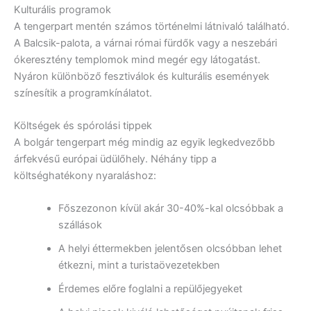
Kulturális programok
A tengerpart mentén számos történelmi látnivaló található.
A Balcsik-palota, a várnai római fürdők vagy a neszebári
ókeresztény templomok mind megér egy látogatást.
Nyáron különböző fesztiválok és kulturális események
színesítik a programkínálatot.
Költségek és spórolási tippek
A bolgár tengerpart még mindig az egyik legkedvezőbb
árfekvésű európai üdülőhely. Néhány tipp a
költséghatékony nyaraláshoz:
Főszezonon kívül akár 30-40%-kal olcsóbbak a
szállások
A helyi éttermekben jelentősen olcsóbban lehet
étkezni, mint a turistaövezetekben
Érdemes előre foglalni a repülőjegyeket