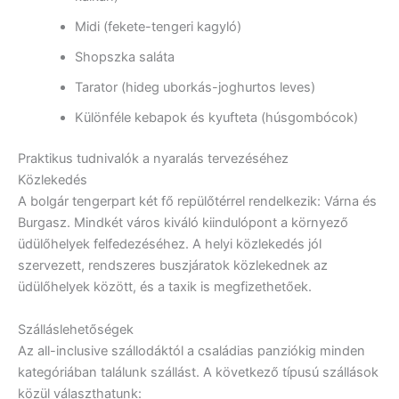
Midi (fekete-tengeri kagyló)
Shopszka saláta
Tarator (hideg uborkás-joghurtos leves)
Különféle kebapok és kyufteta (húsgombócok)
Praktikus tudnivalók a nyaralás tervezéséhez
Közlekedés
A bolgár tengerpart két fő repülőtérrel rendelkezik: Várna és
Burgasz. Mindkét város kiváló kiindulópont a környező
üdülőhelyek felfedezéséhez. A helyi közlekedés jól
szervezett, rendszeres buszjáratok közlekednek az
üdülőhelyek között, és a taxik is megfizethetőek.
Szálláslehetőségek
Az all-inclusive szállodáktól a családias panziókig minden
kategóriában találunk szállást. A következő típusú szállások
közül választhatunk: