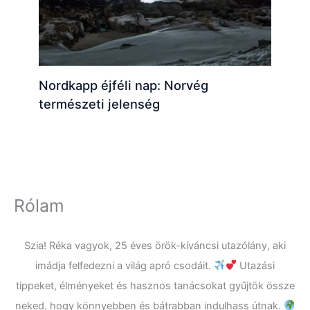
Nordkapp éjféli nap: Norvég
természeti jelenség
Rólam
Szia! Réka vagyok, 25 éves örök-kíváncsi utazólány, aki
imádja felfedezni a világ apró csodáit.
Utazási
tippeket, élményeket és hasznos tanácsokat gyűjtök össze
neked, hogy könnyebben és bátrabban indulhass útnak.