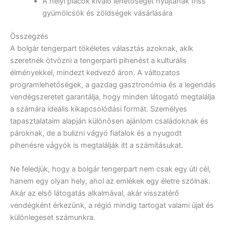
A helyi piacok kiváló lehetőséget nyújtanak friss
gyümölcsök és zöldségek vásárlására
Összegzés
A bolgár tengerpart tökéletes választás azoknak, akik
szeretnék ötvözni a tengerparti pihenést a kulturális
élményekkel, mindezt kedvező áron. A változatos
programlehetőségek, a gazdag gasztronómia és a legendás
vendégszeretet garantálja, hogy minden látogató megtalálja
a számára ideális kikapcsolódási formát. Személyes
tapasztalataim alapján különösen ajánlom családoknak és
pároknak, de a bulizni vágyó fiatalok és a nyugodt
pihenésre vágyók is megtalálják itt a számításukat.
Ne feledjük, hogy a bolgár tengerpart nem csak egy úti cél,
hanem egy olyan hely, ahol az emlékek egy életre szólnak.
Akár az első látogatás alkalmával, akár visszatérő
vendégként érkezünk, a régió mindig tartogat valami újat és
különlegeset számunkra.