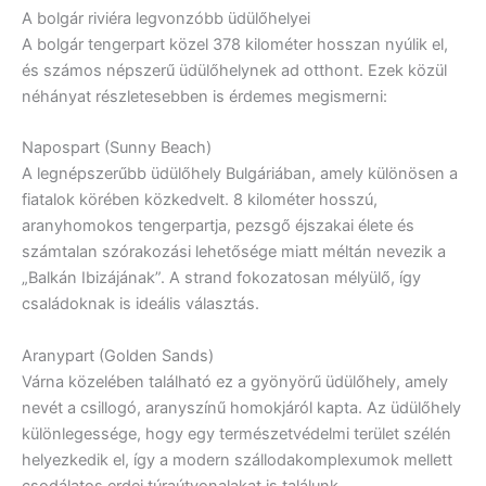
A bolgár riviéra legvonzóbb üdülőhelyei
A bolgár tengerpart közel 378 kilométer hosszan nyúlik el,
és számos népszerű üdülőhelynek ad otthont. Ezek közül
néhányat részletesebben is érdemes megismerni:
Napospart (Sunny Beach)
A legnépszerűbb üdülőhely Bulgáriában, amely különösen a
fiatalok körében közkedvelt. 8 kilométer hosszú,
aranyhomokos tengerpartja, pezsgő éjszakai élete és
számtalan szórakozási lehetősége miatt méltán nevezik a
„Balkán Ibizájának”. A strand fokozatosan mélyülő, így
családoknak is ideális választás.
Aranypart (Golden Sands)
Várna közelében található ez a gyönyörű üdülőhely, amely
nevét a csillogó, aranyszínű homokjáról kapta. Az üdülőhely
különlegessége, hogy egy természetvédelmi terület szélén
helyezkedik el, így a modern szállodakomplexumok mellett
csodálatos erdei túraútvonalakat is találunk.