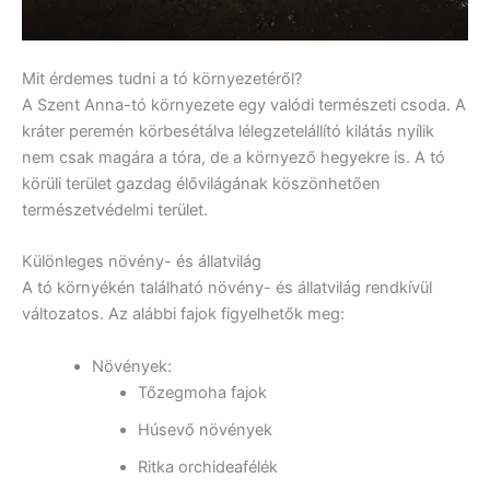
Mit érdemes tudni a tó környezetéről?
A Szent Anna-tó környezete egy valódi természeti csoda. A
kráter peremén körbesétálva lélegzetelállító kilátás nyílik
nem csak magára a tóra, de a környező hegyekre is. A tó
körüli terület gazdag élővilágának köszönhetően
természetvédelmi terület.
Különleges növény- és állatvilág
A tó környékén található növény- és állatvilág rendkívül
változatos. Az alábbi fajok figyelhetők meg:
Növények:
Tőzegmoha fajok
Húsevő növények
Ritka orchideafélék