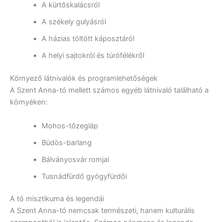
A kürtőskalácsról
A székely gulyásról
A házias töltött káposztáról
A helyi sajtokról és túrófélékről
Környező látnivalók és programlehetőségek
A Szent Anna-tó mellett számos egyéb látnivaló található a
környéken:
Mohos-tőzegláp
Büdös-barlang
Bálványosvár romjai
Tusnádfürdő gyógyfürdői
A tó misztikuma és legendái
A Szent Anna-tó nemcsak természeti, hanem kulturális