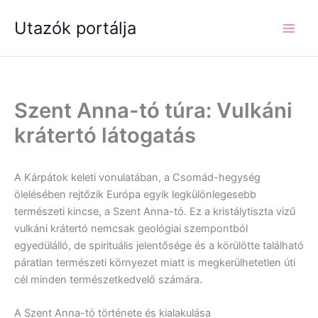
Skip
Utazók portálja
to
content
Szent Anna-tó túra: Vulkáni
krátertó látogatás
A Kárpátok keleti vonulatában, a Csomád-hegység
ölelésében rejtőzik Európa egyik legkülönlegesebb
természeti kincse, a Szent Anna-tó. Ez a kristálytiszta vizű
vulkáni krátertó nemcsak geológiai szempontból
egyedülálló, de spirituális jelentősége és a körülötte található
páratlan természeti környezet miatt is megkerülhetetlen úti
cél minden természetkedvelő számára.
A Szent Anna-tó története és kialakulása