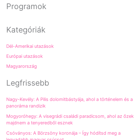
Programok
Kategóriák
Dél-Amerikai utazások
Európai utazások
Magyarország
Legfrissebb
Nagy-Kevély: A Pilis dolomitbástyája, ahol a történelem és a
panoráma randizik
Mogyoróhegy: A visegrádi családi paradicsom, ahol az őzek
majdnem a tenyeredből esznek
Csóványos: A Börzsöny koronája – Így hódítsd meg a
legvadabb magyar csúcsot