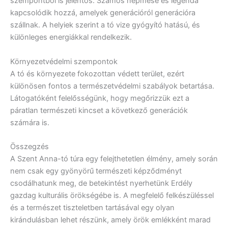
szempontból is jelentős. Számos népmese és legenda
kapcsolódik hozzá, amelyek generációról generációra
szállnak. A helyiek szerint a tó vize gyógyító hatású, és
különleges energiákkal rendelkezik.
Környezetvédelmi szempontok
A tó és környezete fokozottan védett terület, ezért
különösen fontos a természetvédelmi szabályok betartása.
Látogatóként felelősségünk, hogy megőrizzük ezt a
páratlan természeti kincset a következő generációk
számára is.
Összegzés
A Szent Anna-tó túra egy felejthetetlen élmény, amely során
nem csak egy gyönyörű természeti képződményt
csodálhatunk meg, de betekintést nyerhetünk Erdély
gazdag kulturális örökségébe is. A megfelelő felkészüléssel
és a természet tiszteletben tartásával egy olyan
kirándulásban lehet részünk, amely örök emlékként marad