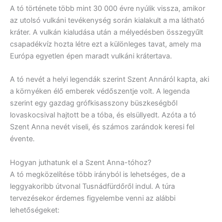
A tó története több mint 30 000 évre nyúlik vissza, amikor
az utolsó vulkáni tevékenység során kialakult a ma látható
kráter. A vulkán kialudása után a mélyedésben összegyűlt
csapadékvíz hozta létre ezt a különleges tavat, amely ma
Európa egyetlen épen maradt vulkáni krátertava.
A tó nevét a helyi legendák szerint Szent Annáról kapta, aki
a környéken élő emberek védőszentje volt. A legenda
szerint egy gazdag grófkisasszony büszkeségből
lovaskocsival hajtott be a tóba, és elsüllyedt. Azóta a tó
Szent Anna nevét viseli, és számos zarándok keresi fel
évente.
Hogyan juthatunk el a Szent Anna-tóhoz?
A tó megközelítése több irányból is lehetséges, de a
leggyakoribb útvonal Tusnádfürdőről indul. A túra
tervezésekor érdemes figyelembe venni az alábbi
lehetőségeket: