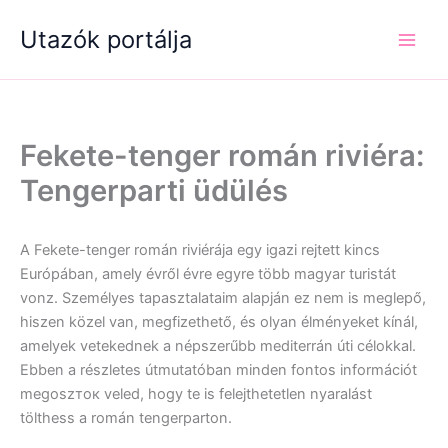
Skip
Utazók portálja
to
content
Fekete-tenger román riviéra:
Tengerparti üdülés
A Fekete-tenger román riviérája egy igazi rejtett kincs
Európában, amely évről évre egyre több magyar turistát
vonz. Személyes tapasztalataim alapján ez nem is meglepő,
hiszen közel van, megfizethető, és olyan élményeket kínál,
amelyek vetekednek a népszerűbb mediterrán úti célokkal.
Ebben a részletes útmutatóban minden fontos információt
megoszток veled, hogy te is felejthetetlen nyaralást
tölthess a román tengerparton.