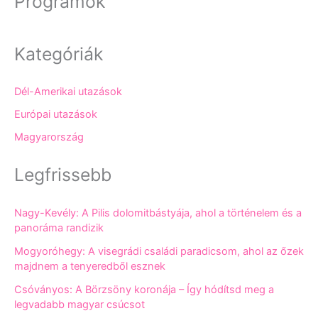
Programok
Kategóriák
Dél-Amerikai utazások
Európai utazások
Magyarország
Legfrissebb
Nagy-Kevély: A Pilis dolomitbástyája, ahol a történelem és a
panoráma randizik
Mogyoróhegy: A visegrádi családi paradicsom, ahol az őzek
majdnem a tenyeredből esznek
Csóványos: A Börzsöny koronája – Így hódítsd meg a
legvadabb magyar csúcsot