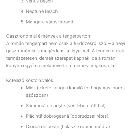
Venus Beach
Neptune Beach
Mangalia városi strand
Gasztronómiai élmények a tengerparton
A román tengerpart nem csak a fürdőzésről szól – a helyi
gasztronómia is megérdemli a figyelmet. A tengeri ételek
természetesen kiemelt szerepet kapnak, de a román
konyha egyéb remekműveit is érdemes megkóstolni.
Kötelező kóstolnivalók:
Midii (fekete-tengeri kagyló fokhagymás-boros
szószban)
Saramură de pește (sós lében főtt hal)
Plăcintă dobrogeană (dobrudzsai rétes)
Ciorbă de pește (halászlé román módra)