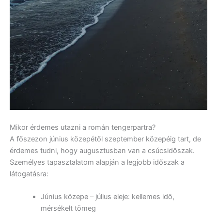
Mikor érdemes utazni a román tengerpartra?
A főszezon június közepétől szeptember közepéig tart, de
érdemes tudni, hogy augusztusban van a csúcsidőszak.
Személyes tapasztalatom alapján a legjobb időszak a
látogatásra:
Június közepe – július eleje: kellemes idő,
mérsékelt tömeg