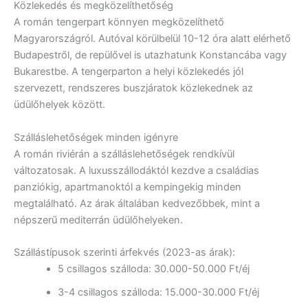
Közlekedés és megközelíthetőség
A román tengerpart könnyen megközelíthető
Magyarországról. Autóval körülbelül 10-12 óra alatt elérhető
Budapestről, de repülővel is utazhatunk Konstancába vagy
Bukarestbe. A tengerparton a helyi közlekedés jól
szervezett, rendszeres buszjáratok közlekednek az
üdülőhelyek között.
Szálláslehetőségek minden igényre
A román riviérán a szálláslehetőségek rendkívül
változatosak. A luxusszállodáktól kezdve a családias
panziókig, apartmanoktól a kempingekig minden
megtalálható. Az árak általában kedvezőbbek, mint a
népszerű mediterrán üdülőhelyeken.
Szállástípusok szerinti árfekvés (2023-as árak):
5 csillagos szálloda: 30.000-50.000 Ft/éj
3-4 csillagos szálloda: 15.000-30.000 Ft/éj