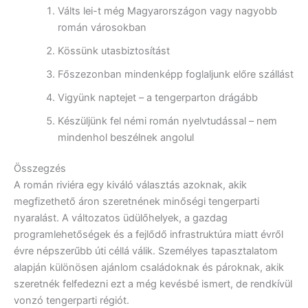
Válts lei-t még Magyarországon vagy nagyobb
román városokban
Kössünk utasbiztosítást
Főszezonban mindenképp foglaljunk előre szállást
Vigyünk naptejet – a tengerparton drágább
Készüljünk fel némi román nyelvtudással – nem
mindenhol beszélnek angolul
Összegzés
A román riviéra egy kiváló választás azoknak, akik
megfizethető áron szeretnének minőségi tengerparti
nyaralást. A változatos üdülőhelyek, a gazdag
programlehetőségek és a fejlődő infrastruktúra miatt évről
évre népszerűbb úti céllá válik. Személyes tapasztalatom
alapján különösen ajánlom családoknak és pároknak, akik
szeretnék felfedezni ezt a még kevésbé ismert, de rendkívül
vonzó tengerparti régiót.