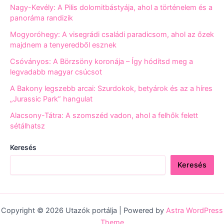
Nagy-Kevély: A Pilis dolomitbástyája, ahol a történelem és a
panoráma randizik
Mogyoróhegy: A visegrádi családi paradicsom, ahol az őzek
majdnem a tenyeredből esznek
Csóványos: A Börzsöny koronája – Így hódítsd meg a
legvadabb magyar csúcsot
A Bakony legszebb arcai: Szurdokok, betyárok és az a híres
„Jurassic Park” hangulat
Alacsony-Tátra: A szomszéd vadon, ahol a felhők felett
sétálhatsz
Keresés
Keresés
Copyright © 2026 Utazók portálja | Powered by
Astra WordPress
Theme