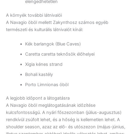
elengedhetetlen
A környék további látnivalói
A Navagio öböl mellett Zakynthosz számos egyéb
természeti és kulturális látnivalót kínál:
Kék barlangok (Blue Caves)
Caretta caretta teknősök élőhelyei
Xigia kénes strand
Bohali kastély
Porto Limnionas öböl
A legjobb időpont a látogatásra
A Navagio öböl meglátogatásának időzítése
kulcsfontosságú. A nyári főszezonban (július-augusztus)
rendkívül zsúfolt lehet, és a hőség is kellemetlen lehet. A
shoulder season, azaz az elő- és utószezon (május-június,