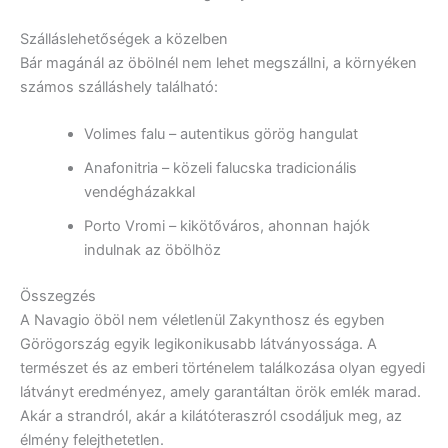
Szálláslehetőségek a közelben
Bár magánál az öbölnél nem lehet megszállni, a környéken
számos szálláshely található:
Volimes falu – autentikus görög hangulat
Anafonitria – közeli falucska tradicionális
vendégházakkal
Porto Vromi – kikötőváros, ahonnan hajók
indulnak az öbölhöz
Összegzés
A Navagio öböl nem véletlenül Zakynthosz és egyben
Görögország egyik legikonikusabb látványossága. A
természet és az emberi történelem találkozása olyan egyedi
látványt eredményez, amely garantáltan örök emlék marad.
Akár a strandról, akár a kilátóteraszról csodáljuk meg, az
élmény felejthetetlen.