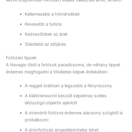
illetve szeptember-október) ideális választás lehet, amikor:
Kellemesebb a hőmérséklet
Kevesebb a turista
Kedvezőbbek az árak
Stabilabb az időjárás
Fotózási tippek
A Navagio öböl a fotósok paradicsoma, de néhány tippet
érdemes megfogadni a tökéletes képek érdekében:
A reggeli órákban a legszebb a fényviszony
A kilátóteraszról készült képekhez széles
látószögű objektív ajánlott
A strandról fotózva érdemes alacsony szögből is
próbálkozni
A drónfotózás engedélyköteles lehet