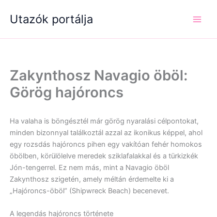
Skip
Utazók portálja
to
content
Zakynthosz Navagio öböl:
Görög hajóroncs
Ha valaha is böngésztél már görög nyaralási célpontokat,
minden bizonnyal találkoztál azzal az ikonikus képpel, ahol
egy rozsdás hajóroncs pihen egy vakítóan fehér homokos
öbölben, körülölelve meredek sziklafalakkal és a türkizkék
Jón-tengerrel. Ez nem más, mint a Navagio öböl
Zakynthosz szigetén, amely méltán érdemelte ki a
„Hajóroncs-öböl” (Shipwreck Beach) becenevet.
A legendás hajóroncs története