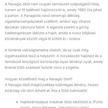
A Navagio öböl nem csupán természeti szépségéről híres,
hanem az itt található hajóroncsról is, amely 1980 óta pihen
a parton. A Panagiotis nevű teherhajó állítólag
cigarettacsempészeket szállított, amikor egy viharos
éjszakán zátonyra futott. A legenda szerint a görög
haditengerészet üldözte a hajót, amely a rossz időjárási
körülmények között végül itt kötött ki – örökre.
A történet valóságtartalma vitatott, de ez csak még
izgalmasabbá teszi a helyszínt. A rozsdásodó hajótest és a
természet lenyűgöző kontrasztja olyan látványt nyújt, amely
évente több százezer turistát vonz a szigetre.
Hogyan közelíthető meg a Navagio öböl?
A Navagio öböl megközelítése különleges élmény, hiszen
kizárólag vízi úton érhető el. Íme a főbb tudnivalók:
Hajókirándulások indulnak több kikötőből is (Porto
Vromi, Agios Nikolaos, Zakynthosz város)