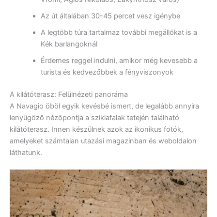
Az út általában 30-45 percet vesz igénybe
A legtöbb túra tartalmaz további megállókat is a
Kék barlangoknál
Érdemes reggel indulni, amikor még kevesebb a
turista és kedvezőbbek a fényviszonyok
A kilátóterasz: Felülnézeti panoráma
A Navagio öböl egyik kevésbé ismert, de legalább annyira
lenyűgöző nézőpontja a sziklafalak tetején található
kilátóterasz. Innen készülnek azok az ikonikus fotók,
amelyeket számtalan utazási magazinban és weboldalon
láthatunk.