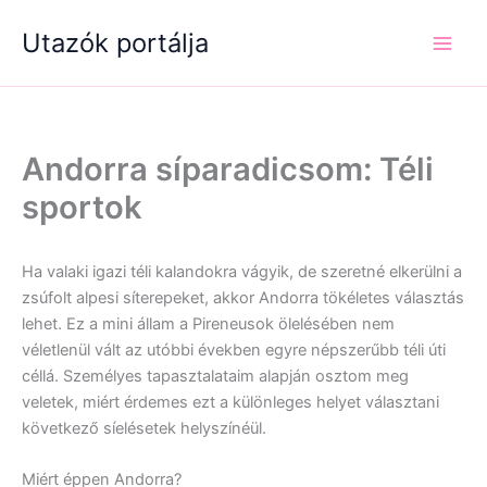
Skip
Utazók portálja
to
content
Andorra síparadicsom: Téli
sportok
Ha valaki igazi téli kalandokra vágyik, de szeretné elkerülni a
zsúfolt alpesi síterepeket, akkor Andorra tökéletes választás
lehet. Ez a mini állam a Pireneusok ölelésében nem
véletlenül vált az utóbbi években egyre népszerűbb téli úti
céllá. Személyes tapasztalataim alapján osztom meg
veletek, miért érdemes ezt a különleges helyet választani
következő síelésetek helyszínéül.
Miért éppen Andorra?