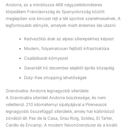
Andorra, ez a mindössze 468 négyzetkilométeres
törpeállam Franciaország és Spanyolország között
meglepően sok kincset rejt a téli sportok szerelmeseinek. A
legfontosabb előnyök, amelyek miatt érdemes ide utazni:
Kedvezőbb árak az alpesi síterepekhez képest
Modern, folyamatosan fejlődő infrastruktúra
Családbarát környezet
Garantált hó december elejétől április közepéig
Duty-free shopping lehetőségek
Grandvalira: Andorra legnagyobb síterülete
A Grandvalira síterület Andorra büszkesége, és nem
véletlenül. 210 kilométernyi sípályájával a Pireneusok
legnagyobb összefüggő síterülete, amely hat különböző
zónából áll: Pas de la Casa, Grau Roig, Soldeu, El Tarter,
Canillo és Encamp. A modern felvonórendszer és a kiváló