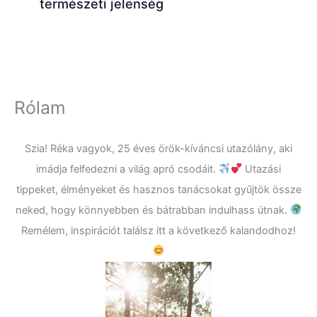
természeti jelenség
Rólam
Szia! Réka vagyok, 25 éves örök-kíváncsi utazólány, aki
imádja felfedezni a világ apró csodáit.
Utazási
tippeket, élményeket és hasznos tanácsokat gyűjtök össze
neked, hogy könnyebben és bátrabban indulhass útnak.
Remélem, inspirációt találsz itt a következő kalandodhoz!