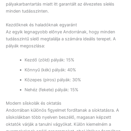
pályakarbantartás miatt itt garantált az élvezetes síelés
minden tudásszinten.
Kezdőknek és haladóknak egyaránt
Az egyik legnagyobb előnye Andorrának, hogy minden
tudásszintű síelő megtalálja a számára ideális terepet. A
pályák megoszlása:
Kezdő (zöld) pályák: 15%
Könnyű (kék) pályák: 40%
Közepes (piros) pályák: 30%
Nehéz (fekete) pályák: 15%
Modern síiskolák és oktatás
Andorrában különös figyelmet fordítanak a síoktatásra. A
síiskolákban több nyelven beszélő, magasan képzett
oktatók várják a tanulni vágyókat. Külön kiemelném a