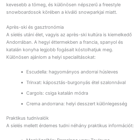
kevesebb a tömeg, és különösen népszerű a freestyle
snowboardosok körében a kiváló snowparkjai miatt.
Après-ski és gasztronómia
A síelés utáni élet, vagyis az après-ski kultúra is kiemelkedő
Andorrában. A hegyi éttermekben a francia, spanyol és
katalán konyha legjobb fogásait kóstolhatjuk meg.
Különösen ajánlom a helyi specialitásokat:
Escudella: hagyományos andorrai húsleves
Trinxat: káposztás-burgonyás étel szalonnával
Cargols: csiga katalán módra
Crema andorrana: helyi desszert különlegesség
Praktikus tudnivalók
A síelés mellett érdemes tudni néhány praktikus információt: