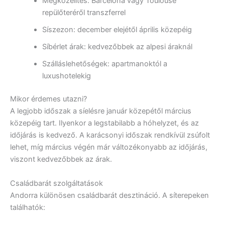
Megközelítés: Barcelona vagy Toulouse
repülőteréről transzferrel
Síszezon: december elejétől április közepéig
Síbérlet árak: kedvezőbbek az alpesi áraknál
Szálláslehetőségek: apartmanoktól a
luxushotelekig
Mikor érdemes utazni?
A legjobb időszak a síelésre január közepétől március
közepéig tart. Ilyenkor a legstabilabb a hóhelyzet, és az
időjárás is kedvező. A karácsonyi időszak rendkívül zsúfolt
lehet, míg március végén már változékonyabb az időjárás,
viszont kedvezőbbek az árak.
Családbarát szolgáltatások
Andorra különösen családbarát desztináció. A síterepeken
találhatók: