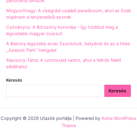
panoráma randizik
Mogyoróhegy: A visegrádi családi paradicsom, ahol az őzek
majdnem a tenyeredből esznek
Csóványos: A Börzsöny koronája – Így hódítsd meg a
legvadabb magyar csúcsot
A Bakony legszebb arcai: Szurdokok, betyárok és az a híres
„Jurassic Park” hangulat
Alacsony-Tátra: A szomszéd vadon, ahol a felhők felett
sétálhatsz
Keresés
Keresés
Copyright © 2026 Utazók portálja | Powered by
Astra WordPress
Theme