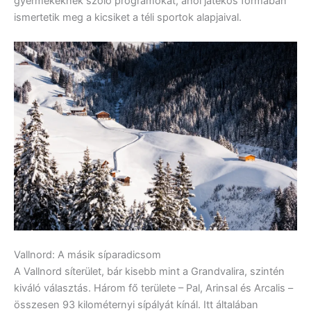
gyermekeknek szóló programokat, ahol játékos formában
ismertetik meg a kicsiket a téli sportok alapjaival.
Vallnord: A másik síparadicsom
A Vallnord síterület, bár kisebb mint a Grandvalira, szintén
kiváló választás. Három fő területe – Pal, Arinsal és Arcalis –
összesen 93 kilométernyi sípályát kínál. Itt általában