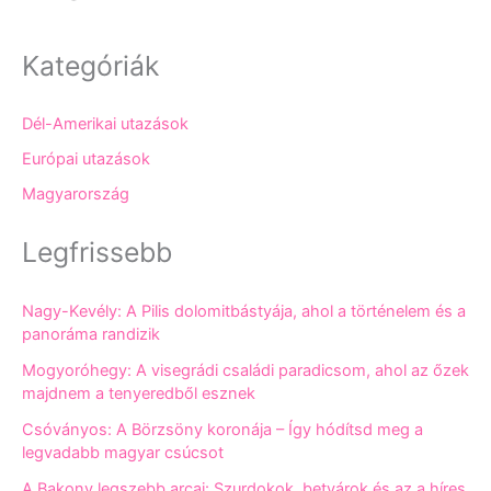
Kategóriák
Dél-Amerikai utazások
Európai utazások
Magyarország
Legfrissebb
Nagy-Kevély: A Pilis dolomitbástyája, ahol a történelem és a
panoráma randizik
Mogyoróhegy: A visegrádi családi paradicsom, ahol az őzek
majdnem a tenyeredből esznek
Csóványos: A Börzsöny koronája – Így hódítsd meg a
legvadabb magyar csúcsot
A Bakony legszebb arcai: Szurdokok, betyárok és az a híres