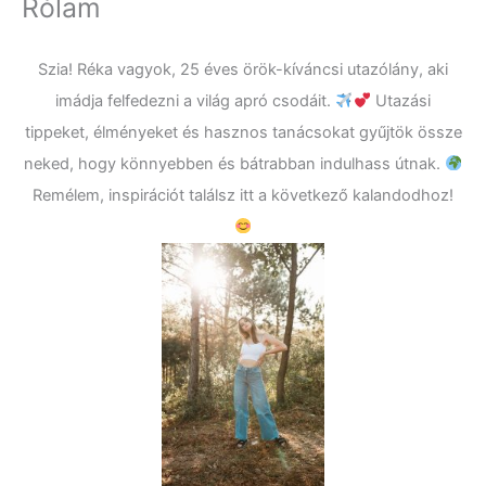
Rólam
Szia! Réka vagyok, 25 éves örök-kíváncsi utazólány, aki
imádja felfedezni a világ apró csodáit.
Utazási
tippeket, élményeket és hasznos tanácsokat gyűjtök össze
neked, hogy könnyebben és bátrabban indulhass útnak.
Remélem, inspirációt találsz itt a következő kalandodhoz!