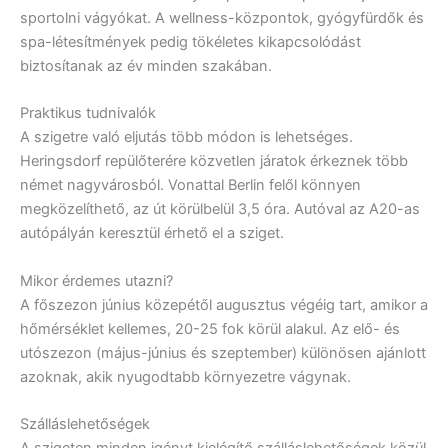
sportolni vágyókat. A wellness-központok, gyógyfürdők és
spa-létesítmények pedig tökéletes kikapcsolódást
biztosítanak az év minden szakában.
Praktikus tudnivalók
A szigetre való eljutás több módon is lehetséges.
Heringsdorf repülőterére közvetlen járatok érkeznek több
német nagyvárosból. Vonattal Berlin felől könnyen
megközelíthető, az út körülbelül 3,5 óra. Autóval az A20-as
autópályán keresztül érhető el a sziget.
Mikor érdemes utazni?
A főszezon június közepétől augusztus végéig tart, amikor a
hőmérséklet kellemes, 20-25 fok körül alakul. Az elő- és
utószezon (május-június és szeptember) különösen ajánlott
azoknak, akik nyugodtabb környezetre vágynak.
Szálláslehetőségek