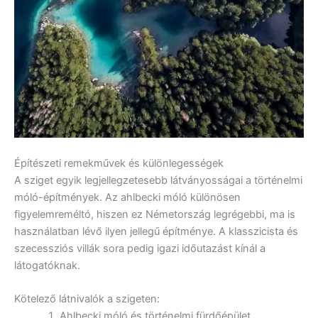
Építészeti remekművek és különlegességek
A sziget egyik legjellegzetesebb látványosságai a történelmi
móló-építmények. Az ahlbecki móló különösen
figyelemreméltó, hiszen ez Németország legrégebbi, ma is
használatban lévő ilyen jellegű építménye. A klasszicista és
szecessziós villák sora pedig igazi időutazást kínál a
látogatóknak.
Kötelező látnivalók a szigeten:
Ahlbecki móló és történelmi fürdőépület