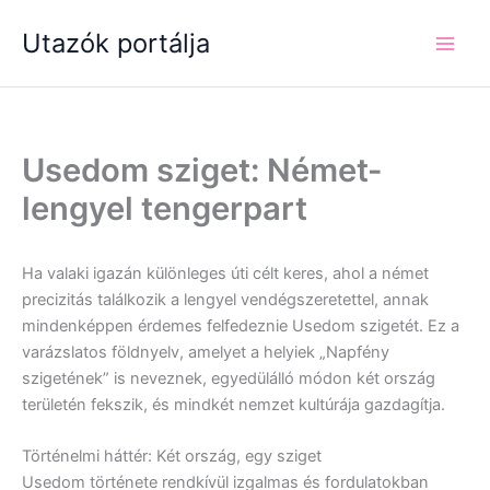
Skip
Utazók portálja
to
content
Usedom sziget: Német-
lengyel tengerpart
Ha valaki igazán különleges úti célt keres, ahol a német
precizitás találkozik a lengyel vendégszeretettel, annak
mindenképpen érdemes felfedeznie Usedom szigetét. Ez a
varázslatos földnyelv, amelyet a helyiek „Napfény
szigetének” is neveznek, egyedülálló módon két ország
területén fekszik, és mindkét nemzet kultúrája gazdagítja.
Történelmi háttér: Két ország, egy sziget
Usedom története rendkívül izgalmas és fordulatokban