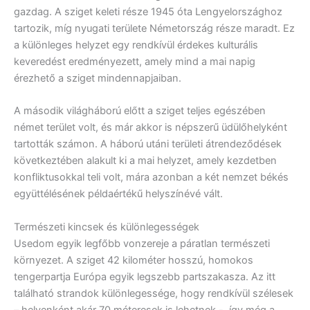
gazdag. A sziget keleti része 1945 óta Lengyelországhoz
tartozik, míg nyugati területe Németország része maradt. Ez
a különleges helyzet egy rendkívül érdekes kulturális
keveredést eredményezett, amely mind a mai napig
érezhető a sziget mindennapjaiban.
A második világháború előtt a sziget teljes egészében
német terület volt, és már akkor is népszerű üdülőhelyként
tartották számon. A háború utáni területi átrendeződések
következtében alakult ki a mai helyzet, amely kezdetben
konfliktusokkal teli volt, mára azonban a két nemzet békés
együttélésének példaértékű helyszínévé vált.
Természeti kincsek és különlegességek
Usedom egyik legfőbb vonzereje a páratlan természeti
környezet. A sziget 42 kilométer hosszú, homokos
tengerpartja Európa egyik legszebb partszakasza. Az itt
található strandok különlegessége, hogy rendkívül szélesek
– helyenként akár 70 méteresek is lehetnek -, így még a