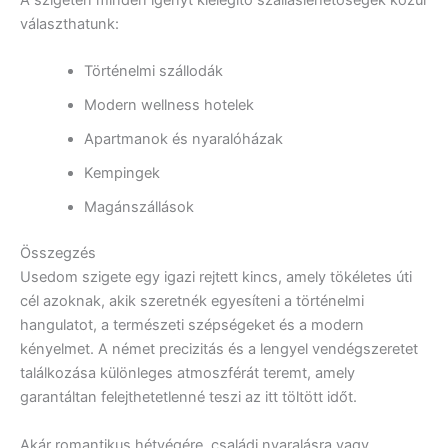
A szigeten minden igényt kielégítő szálláslehetőségek közül
választhatunk:
Történelmi szállodák
Modern wellness hotelek
Apartmanok és nyaralóházak
Kempingek
Magánszállások
Összegzés
Usedom szigete egy igazi rejtett kincs, amely tökéletes úti
cél azoknak, akik szeretnék egyesíteni a történelmi
hangulatot, a természeti szépségeket és a modern
kényelmet. A német precizitás és a lengyel vendégszeretet
találkozása különleges atmoszférát teremt, amely
garantáltan felejthetetlenné teszi az itt töltött időt.
Akár romantikus hétvégére, családi nyaralásra vagy