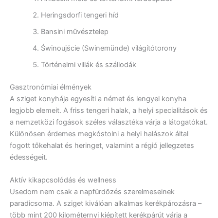
Heringsdorfi tengeri híd
Bansini művésztelep
Świnoujście (Swinemünde) világítótorony
Történelmi villák és szállodák
Gasztronómiai élmények
A sziget konyhája egyesíti a német és lengyel konyha
legjobb elemeit. A friss tengeri halak, a helyi specialitások és
a nemzetközi fogások széles választéka várja a látogatókat.
Különösen érdemes megkóstolni a helyi halászok által
fogott tőkehalat és heringet, valamint a régió jellegzetes
édességeit.
Aktív kikapcsolódás és wellness
Usedom nem csak a napfürdőzés szerelmeseinek
paradicsoma. A sziget kiválóan alkalmas kerékpározásra –
több mint 200 kilométernyi kiépített kerékpárút várja a