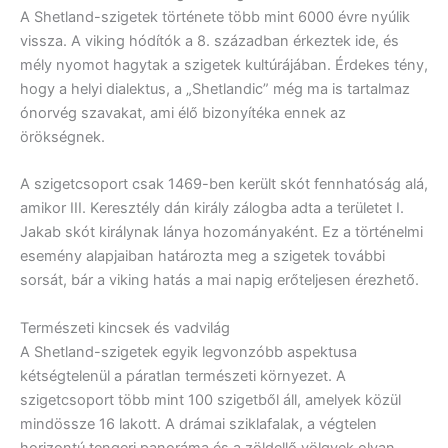
A Shetland-szigetek története több mint 6000 évre nyúlik
vissza. A viking hódítók a 8. században érkeztek ide, és
mély nyomot hagytak a szigetek kultúrájában. Érdekes tény,
hogy a helyi dialektus, a „Shetlandic” még ma is tartalmaz
ónorvég szavakat, ami élő bizonyítéka ennek az
örökségnek.
A szigetcsoport csak 1469-ben került skót fennhatóság alá,
amikor III. Keresztély dán király zálogba adta a területet I.
Jakab skót királynak lánya hozományaként. Ez a történelmi
esemény alapjaiban határozta meg a szigetek további
sorsát, bár a viking hatás a mai napig erőteljesen érezhető.
Természeti kincsek és vadvilág
A Shetland-szigetek egyik legvonzóbb aspektusa
kétségtelenül a páratlan természeti környezet. A
szigetcsoport több mint 100 szigetből áll, amelyek közül
mindössze 16 lakott. A drámai sziklafalak, a végtelen
horizontú tengeri panoráma és a zöldellő völgyek olyan