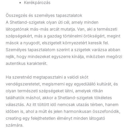
Kerékpározás
Összegzés és személyes tapasztalatok
A Shetland-szigetek olyan úti cél, amely minden
látogatónak más-más arcát mutatja. Van, aki a természeti
szépségekért, más a gazdag történelmi örökségért, megint
mások a nyugodt, elszigetelt környezetért keresik fel.
Személyes tapasztalatom szerint a szigetek varázsa abban
rejlik, hogy mindezeket egyszerre kínálja, miközben megőrzi
autentikus karakterét.
Ha szeretnéd megtapasztalni a valódi skót
vendégszeretetet, megismerni egy egyedülálló kultúrát, és
olyan természeti szépségeket látni, amelyek ritkán
találhatók máshol, akkor a Shetland-szigetek tökéletes
választás. Az itt töltött idő nemcsak utazás térben, hanem
időben is, ahol a múlt és jelen harmonikusan összefonódik,
creating egy felejthetetlen élményt minden látogató
számára.