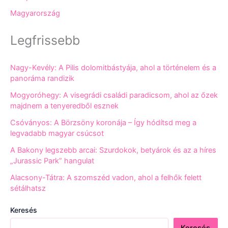
Magyarország
Legfrissebb
Nagy-Kevély: A Pilis dolomitbástyája, ahol a történelem és a
panoráma randizik
Mogyoróhegy: A visegrádi családi paradicsom, ahol az őzek
majdnem a tenyeredből esznek
Csóványos: A Börzsöny koronája – Így hódítsd meg a
legvadabb magyar csúcsot
A Bakony legszebb arcai: Szurdokok, betyárok és az a híres
„Jurassic Park” hangulat
Alacsony-Tátra: A szomszéd vadon, ahol a felhők felett
sétálhatsz
Keresés
Keresés