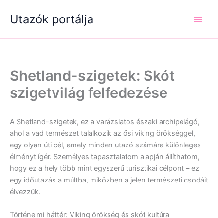
Skip
Utazók portálja
to
content
Shetland-szigetek: Skót
szigetvilág felfedezése
A Shetland-szigetek, ez a varázslatos északi archipelágó,
ahol a vad természet találkozik az ősi viking örökséggel,
egy olyan úti cél, amely minden utazó számára különleges
élményt ígér. Személyes tapasztalatom alapján állíthatom,
hogy ez a hely több mint egyszerű turisztikai célpont – ez
egy időutazás a múltba, miközben a jelen természeti csodáit
élvezzük.
Történelmi háttér: Viking örökség és skót kultúra