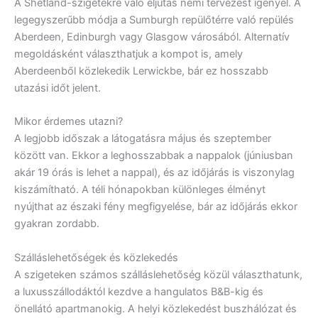
A Shetland-szigetekre való eljutás némi tervezést igényel. A
legegyszerűbb módja a Sumburgh repülőtérre való repülés
Aberdeen, Edinburgh vagy Glasgow városából. Alternatív
megoldásként választhatjuk a kompot is, amely
Aberdeenből közlekedik Lerwickbe, bár ez hosszabb
utazási időt jelent.
Mikor érdemes utazni?
A legjobb időszak a látogatásra május és szeptember
között van. Ekkor a leghosszabbak a nappalok (júniusban
akár 19 órás is lehet a nappal), és az időjárás is viszonylag
kiszámítható. A téli hónapokban különleges élményt
nyújthat az északi fény megfigyelése, bár az időjárás ekkor
gyakran zordabb.
Szálláslehetőségek és közlekedés
A szigeteken számos szálláslehetőség közül választhatunk,
a luxusszállodáktól kezdve a hangulatos B&B-kig és
önellátó apartmanokig. A helyi közlekedést buszhálózat és