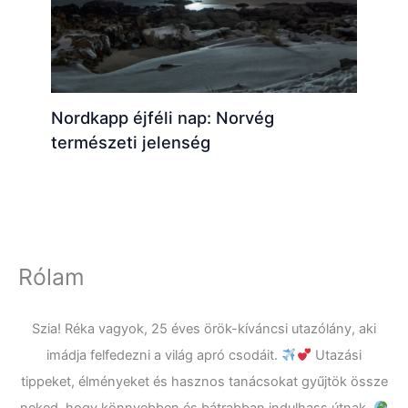
Nordkapp éjféli nap: Norvég
természeti jelenség
Rólam
Szia! Réka vagyok, 25 éves örök-kíváncsi utazólány, aki
imádja felfedezni a világ apró csodáit.
Utazási
tippeket, élményeket és hasznos tanácsokat gyűjtök össze
neked, hogy könnyebben és bátrabban indulhass útnak.