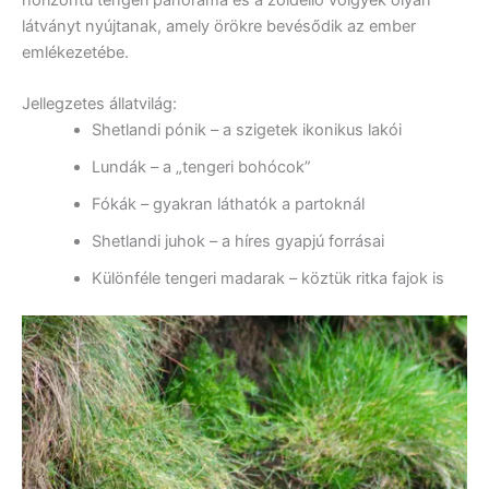
látványt nyújtanak, amely örökre bevésődik az ember
emlékezetébe.
Jellegzetes állatvilág:
Shetlandi pónik – a szigetek ikonikus lakói
Lundák – a „tengeri bohócok”
Fókák – gyakran láthatók a partoknál
Shetlandi juhok – a híres gyapjú forrásai
Különféle tengeri madarak – köztük ritka fajok is