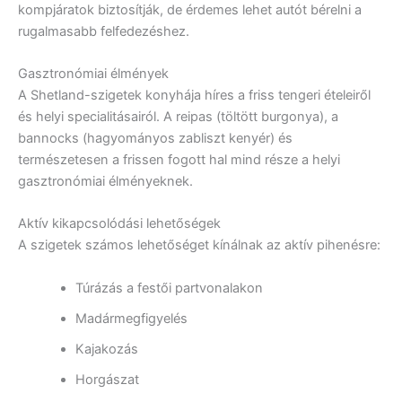
kompjáratok biztosítják, de érdemes lehet autót bérelni a
rugalmasabb felfedezéshez.
Gasztronómiai élmények
A Shetland-szigetek konyhája híres a friss tengeri ételeiről
és helyi specialitásairól. A reipas (töltött burgonya), a
bannocks (hagyományos zabliszt kenyér) és
természetesen a frissen fogott hal mind része a helyi
gasztronómiai élményeknek.
Aktív kikapcsolódási lehetőségek
A szigetek számos lehetőséget kínálnak az aktív pihenésre:
Túrázás a festői partvonalakon
Madármegfigyelés
Kajakozás
Horgászat