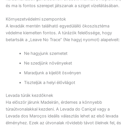
és ma is fontos szerepet játszanak a sziget vízellátásában.
Környezetvédelmi szempontok
A levadák mentén található egyedülálló ökoszisztéma
védelme kiemelten fontos. A túrázók felelőssége, hogy
betartsák a „Leave No Trace” (Ne hagyj nyomot) alapelveit:
Ne hagyjunk szemetet
Ne szedjünk növényeket
Maradjunk a kijelölt ösvényen
Tiszteljük a helyi élővilágot
Levada túrák kezdőknek
Ha először járunk Madeirán, érdemes a könnyebb
túraútvonalakkal kezdeni. A Levada do Caniçal vagy a
Levada dos Maroços ideális választás lehet az első levada
élményhez. Ezek az útvonalak rövidebb távot ölelnek fel, és