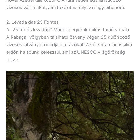
vízesés vár minket, ami tökéletes helyszín egy pihenőre.
2. Levada das 25 Fontes
A „25 forrás levadája” Madeira egyik ikonikus túraútvonala.
A Rabaçal-völgyben található ösvény végén 25 különböző
vízesés látványa fogadja a túrázókat. Az út során laurissilva
erdőn haladunk keresztül, ami az UNESCO világörökség
része.