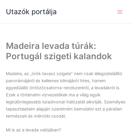
Skip
Utazók portálja
to
content
Madeira levada túrák:
Portugál szigeti kalandok
Madeira, az „örök tavasz szigete” nem csak lélegzetelállító
panorámájáról és kellemes klímájáról híres, hanem
egyedülálló öntözőcsatorna-rendszeréről, a levadákról is.
Ezek a történelmi vízvezetékek ma a világ egyik
legkülönlegesebb túraútvonal-hálózatát alkotják. Személyes
tapasztalataim alapján szeretném bemutatni ezt a páratlan
természeti és mérnöki csodát.
Mi is az a levada valójában?