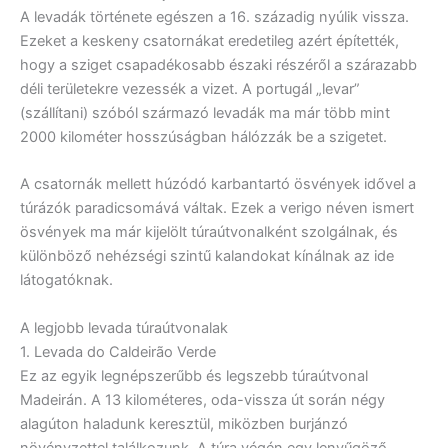
A levadák története egészen a 16. századig nyúlik vissza.
Ezeket a keskeny csatornákat eredetileg azért építették,
hogy a sziget csapadékosabb északi részéről a szárazabb
déli területekre vezessék a vizet. A portugál „levar”
(szállítani) szóból származó levadák ma már több mint
2000 kilométer hosszúságban hálózzák be a szigetet.
A csatornák mellett húzódó karbantartó ösvények idővel a
túrázók paradicsomává váltak. Ezek a verigo néven ismert
ösvények ma már kijelölt túraútvonalként szolgálnak, és
különböző nehézségi szintű kalandokat kínálnak az ide
látogatóknak.
A legjobb levada túraútvonalak
1. Levada do Caldeirão Verde
Ez az egyik legnépszerűbb és legszebb túraútvonal
Madeirán. A 13 kilométeres, oda-vissza út során négy
alagúton haladunk keresztül, miközben burjánzó
növényzettel találkozunk. A túra végén egy lenyűgöző