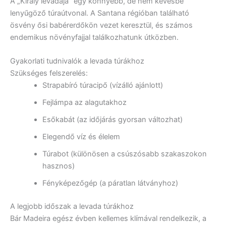
A „Király levadája” egy könnyebb, de nem kevésbé
lenyűgöző túraútvonal. A Santana régióban található
ösvény ősi babérerdőkön vezet keresztül, és számos
endemikus növényfajjal találkozhatunk útközben.
Gyakorlati tudnivalók a levada túrákhoz
Szükséges felszerelés:
Strapabíró túracipő (vízálló ajánlott)
Fejlámpa az alagutakhoz
Esőkabát (az időjárás gyorsan változhat)
Elegendő víz és élelem
Túrabot (különösen a csúszósabb szakaszokon
hasznos)
Fényképezőgép (a páratlan látványhoz)
A legjobb időszak a levada túrákhoz
Bár Madeira egész évben kellemes klímával rendelkezik, a