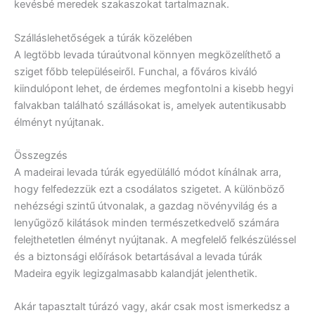
kevésbé meredek szakaszokat tartalmaznak.
Szálláslehetőségek a túrák közelében
A legtöbb levada túraútvonal könnyen megközelíthető a
sziget főbb településeiről. Funchal, a főváros kiváló
kiindulópont lehet, de érdemes megfontolni a kisebb hegyi
falvakban található szállásokat is, amelyek autentikusabb
élményt nyújtanak.
Összegzés
A madeirai levada túrák egyedülálló módot kínálnak arra,
hogy felfedezzük ezt a csodálatos szigetet. A különböző
nehézségi szintű útvonalak, a gazdag növényvilág és a
lenyűgöző kilátások minden természetkedvelő számára
felejthetetlen élményt nyújtanak. A megfelelő felkészüléssel
és a biztonsági előírások betartásával a levada túrák
Madeira egyik legizgalmasabb kalandját jelenthetik.
Akár tapasztalt túrázó vagy, akár csak most ismerkedsz a