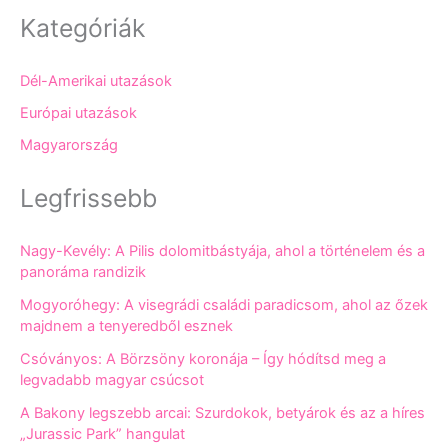
Kategóriák
Dél-Amerikai utazások
Európai utazások
Magyarország
Legfrissebb
Nagy-Kevély: A Pilis dolomitbástyája, ahol a történelem és a
panoráma randizik
Mogyoróhegy: A visegrádi családi paradicsom, ahol az őzek
majdnem a tenyeredből esznek
Csóványos: A Börzsöny koronája – Így hódítsd meg a
legvadabb magyar csúcsot
A Bakony legszebb arcai: Szurdokok, betyárok és az a híres
„Jurassic Park” hangulat