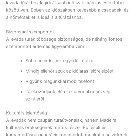
levada túrákhoz legideálisabb időszak március és október
között van. Ebben az időszakban kevesebb a csapadék, és
a hőmérséklet is ideális a túrázáshoz.
Biztonsági szempontok
A levada túrák többsége biztonságos, de néhány fontos
szempontot érdemes figyelembe venni:
Soha ne induljunk egyedül túrázni
Mindig ellenőrizzük az időjárás-előrejelzést
Vigyünk magunkkal mobiltelefont
Tájékozódjunk előre az útvonal nehézségi
szintjéről
Kulturális jelentőség
A levadák nem csupán túraútvonalak, hanem Madeira
kulturális örökségének fontos részei. Építésük és
karbantartásuk generációkon át adott munkát a helyieknek,