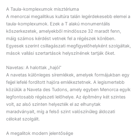
A Taula-komplexumok misztériuma
A menorcai megalitikus kultúra talán legérdekesebb elemei a
taula-komplexumok. Ezek a T alakú monumentális
kőszerkezetek, amelyekből mindössze 32 maradt fenn,
máig számos kérdést vetnek fel a régészek körében.
Egyesek szerint csillagászati megfigyelőhelyként szolgáltak,
mások vallási szertartások helyszínének tartják őket.
Navetas: A halottak „hajói”
A navetas különleges síremlékek, amelyek formájukban egy
fejjel lefelé fordított hajóra emlékeztetnek. A legismertebb
közülük a Naveta des Tudons, amely egyben Menorca egyik
legfontosabb régészeti lelőhelye. Az építmény két szintes
volt, az alsó szinten helyezték el az elhunytak
maradványait, míg a felső szint valószínűleg áldozati
célokat szolgált.
A megalitok modern jelentősége