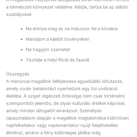
a természeti környezet védelme. Kérjük, tartsa be az alábbi
szabályokat:
Ne érintse meg és ne másszon fel a kövekre
Maradjon a kijelölt ösvényeken
Ne hagyjon szemetet
Tisztelje a helyi flórát és faunát
Összegzés
A menorcai megalitok felfedezése egyedülálló időutazás,
amely során betekintést nyerhetünk egy ősi civilizáció
életébe. A sziget régészeti öröksége nem csak történelmi
szempontból jelentős, de olyan kulturális értéket képvisel,
amely minden látogatót elvarázsol. Személyes
tapasztalatom alapján a megalitok megtekintése különösen
napfelkeltekor vagy naplementekor nyújt felejthetetlen
élményt, amikor a fény különleges játéka még