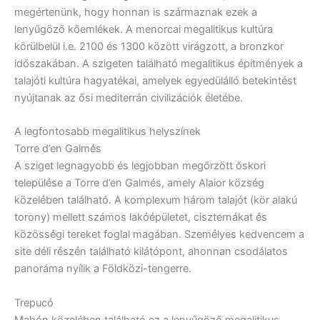
megértenünk, hogy honnan is származnak ezek a
lenyűgöző kőemlékek. A menorcai megalitikus kultúra
körülbelül i.e. 2100 és 1300 között virágzott, a bronzkor
időszakában. A szigeten található megalitikus építmények a
talajóti kultúra hagyatékai, amelyek egyedülálló betekintést
nyújtanak az ősi mediterrán civilizációk életébe.
A legfontosabb megalitikus helyszínek
Torre d’en Galmés
A sziget legnagyobb és legjobban megőrzött őskori
települése a Torre d’en Galmés, amely Alaior község
közelében található. A komplexum három talajót (kör alakú
torony) mellett számos lakóépületet, ciszternákat és
közösségi tereket foglal magában. Személyes kedvencem a
site déli részén található kilátópont, ahonnan csodálatos
panoráma nyílik a Földközi-tengerre.
Trepucó
Mahón közelében található ez a lenyűgöző megalitikus