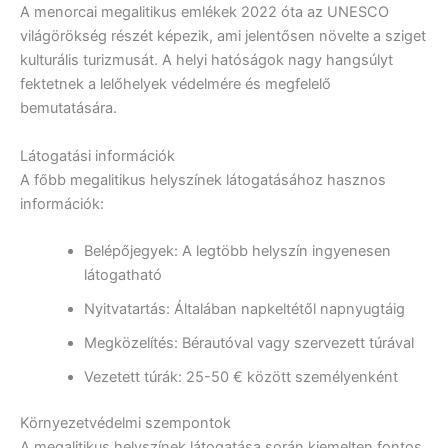
A menorcai megalitikus emlékek 2022 óta az UNESCO
világörökség részét képezik, ami jelentősen növelte a sziget
kulturális turizmusát. A helyi hatóságok nagy hangsúlyt
fektetnek a lelőhelyek védelmére és megfelelő
bemutatására.
Látogatási információk
A főbb megalitikus helyszínek látogatásához hasznos
információk:
Belépőjegyek: A legtöbb helyszín ingyenesen
látogatható
Nyitvatartás: Általában napkeltétől napnyugtáig
Megközelítés: Bérautóval vagy szervezett túrával
Vezetett túrák: 25-50 € között személyenként
Környezetvédelmi szempontok
A megalitikus helyszínek látogatása során kiemelten fontos