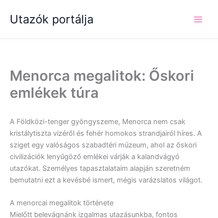
Skip
Utazók portálja
to
content
Menorca megalitok: Őskori
emlékek túra
A Földközi-tenger gyöngyszeme, Menorca nem csak
kristálytiszta vizéről és fehér homokos strandjairól híres. A
sziget egy valóságos szabadtéri múzeum, ahol az őskori
civilizációk lenyűgöző emlékei várják a kalandvágyó
utazókat. Személyes tapasztalataim alapján szeretném
bemutatni ezt a kevésbé ismert, mégis varázslatos világot.
A menorcai megalitok története
Mielőtt belevágnánk izgalmas utazásunkba, fontos