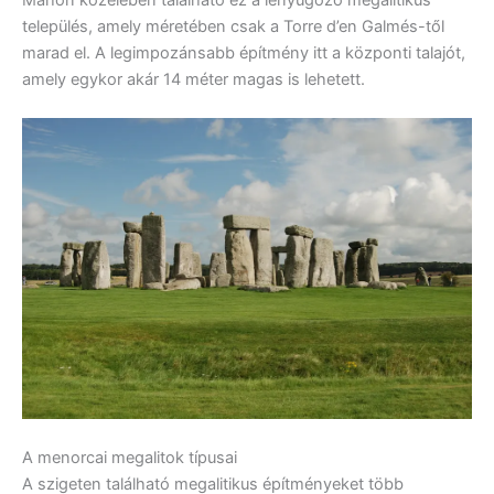
település, amely méretében csak a Torre d’en Galmés-től
marad el. A legimpozánsabb építmény itt a központi talajót,
amely egykor akár 14 méter magas is lehetett.
A menorcai megalitok típusai
A szigeten található megalitikus építményeket több