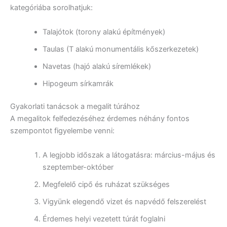
kategóriába sorolhatjuk:
Talajótok (torony alakú építmények)
Taulas (T alakú monumentális kőszerkezetek)
Navetas (hajó alakú síremlékek)
Hipogeum sírkamrák
Gyakorlati tanácsok a megalit túrához
A megalitok felfedezéséhez érdemes néhány fontos
szempontot figyelembe venni:
A legjobb időszak a látogatásra: március-május és
szeptember-október
Megfelelő cipő és ruházat szükséges
Vigyünk elegendő vizet és napvédő felszerelést
Érdemes helyi vezetett túrát foglalni