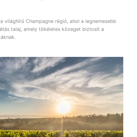
ó a világhírű Champagne régió, ahol a legnemesebb
tás talaj, amely tökéletes közeget biztosít a
táknak.