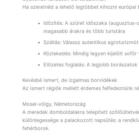
Ha szeretnéd a lehető legtöbbet kihozni európai 
Időzítés: A szüret időszaka (augusztus-
magasabb árakra és több turistára
Szállás: Válassz autentikus agroturizmót
Közlekedés: Mindig legyen kijelölt sofőr
Előzetes foglalás: A legjobb borászatok
Kevésbé ismert, de izgalmas borvidékek
Az ismert régiók mellett érdemes felfedeznünk néh
Mosel-völgy, Németország
A meredek domboldalakra telepített szőlőültetvén
különlegessége a palackozott napsütés: a rendkívü
fehérborok.