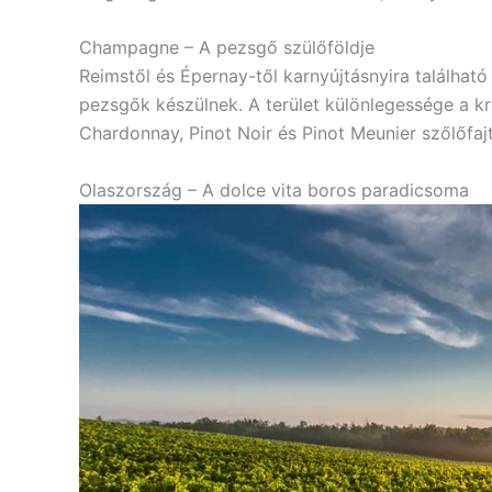
Champagne – A pezsgő szülőföldje
Reimstől és Épernay-től karnyújtásnyira találhat
pezsgők készülnek. A terület különlegessége a kré
Chardonnay, Pinot Noir és Pinot Meunier szőlőfaj
Olaszország – A dolce vita boros paradicsoma