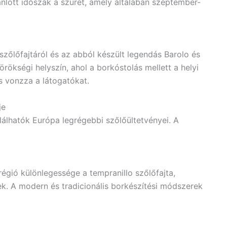
nlott időszak a szüret, amely általában szeptember-
zőlőfajtáról és az abból készült legendás Barolo és
rökségi helyszín, ahol a borkóstolás mellett a helyi
 vonzza a látogatókat.
je
lálhatók Európa legrégebbi szőlőültetvényei. A
régió különlegessége a tempranillo szőlőfajta,
k. A modern és tradicionális borkészítési módszerek