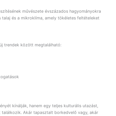
 készítésének művészete évszázados hagyományokra
 talaj és a mikroklíma, amely tökéletes feltételeket
új trendek között megtalálható:
átogatások
yét kínálják, hanem egy teljes kulturális utazást,
 találkozik. Akár tapasztalt borkedvelő vagy, akár