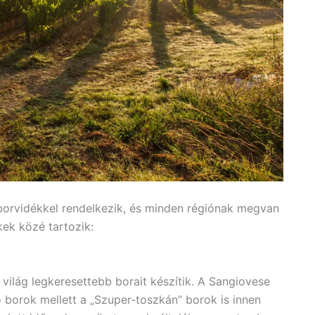
borvidékkel rendelkezik, és minden régiónak megvan
ek közé tartozik:
lág legkeresettebb borait készítik. A Sangiovese
o borok mellett a „Szuper-toszkán” borok is innen