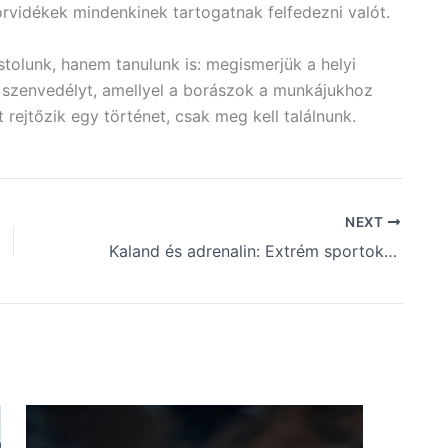
rvidékek mindenkinek tartogatnak felfedezni valót.
tolunk, hanem tanulunk is: megismerjük a helyi
a szenvedélyt, amellyel a borászok a munkájukhoz
rejtőzik egy történet, csak meg kell találnunk.
NEXT
Kaland és adrenalin: Extrém sportok úti céljai