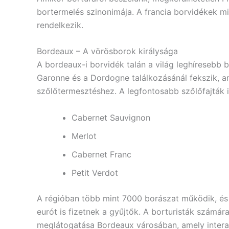
bortermelés szinonimája. A francia borvidékek m
rendelkezik.
Bordeaux – A vörösborok királysága
A bordeaux-i borvidék talán a világ leghíresebb b
Garonne és a Dordogne találkozásánál fekszik, am
szőlőtermesztéshez. A legfontosabb szőlőfajták i
Cabernet Sauvignon
Merlot
Cabernet Franc
Petit Verdot
A régióban több mint 7000 borászat működik, és 
eurót is fizetnek a gyűjtők. A borturisták számá
meglátogatása Bordeaux városában, amely interak