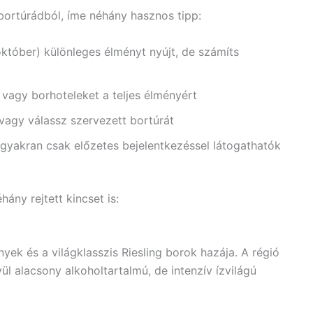
bortúrádból, íme néhány hasznos tipp:
október) különleges élményt nyújt, de számíts
 vagy borhoteleket a teljes élményért
 vagy válassz szervezett bortúrát
 gyakran csak előzetes bejelentkezéssel látogathatók
ány rejtett kincset is:
yek és a világklasszis Riesling borok hazája. A régió
l alacsony alkoholtartalmú, de intenzív ízvilágú