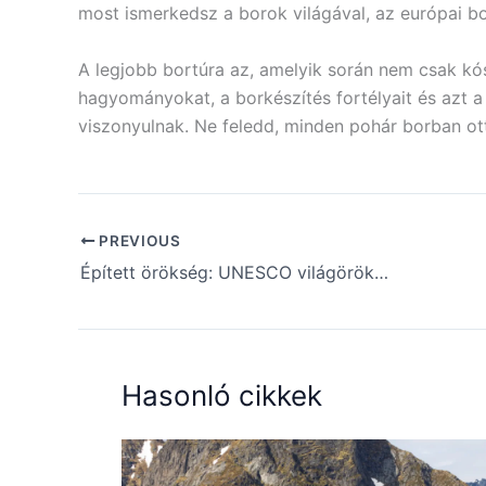
most ismerkedsz a borok világával, az európai bo
A legjobb bortúra az, amelyik során nem csak kós
hagyományokat, a borkészítés fortélyait és azt 
viszonyulnak. Ne feledd, minden pohár borban ott 
PREVIOUS
Épített örökség: UNESCO világörökségi helyszínek túrája
Hasonló cikkek