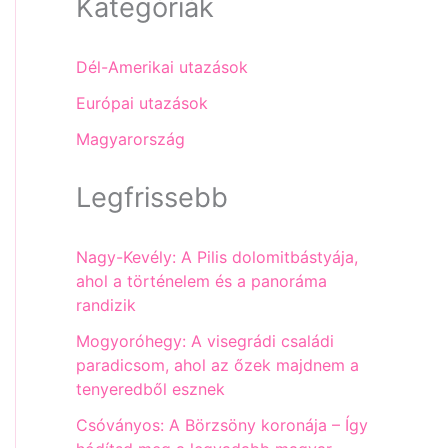
Kategóriák
Dél-Amerikai utazások
Európai utazások
Magyarország
Legfrissebb
Nagy-Kevély: A Pilis dolomitbástyája,
ahol a történelem és a panoráma
randizik
Mogyoróhegy: A visegrádi családi
paradicsom, ahol az őzek majdnem a
tenyeredből esznek
Csóványos: A Börzsöny koronája – Így