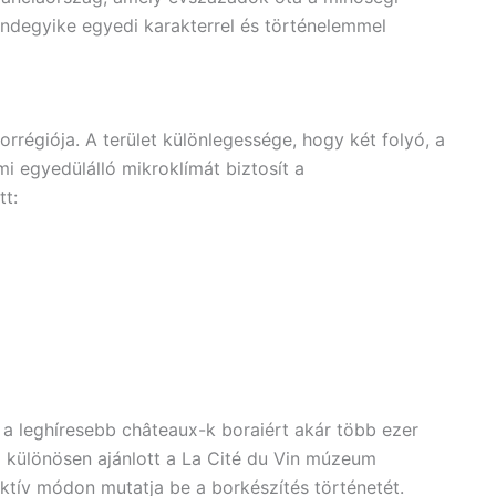
indegyike egyedi karakterrel és történelemmel
orrégiója. A terület különlegessége, hogy két folyó, a
i egyedülálló mikroklímát biztosít a
tt:
a leghíresebb châteaux-k boraiért akár több ezer
ra különösen ajánlott a La Cité du Vin múzeum
tív módon mutatja be a borkészítés történetét.