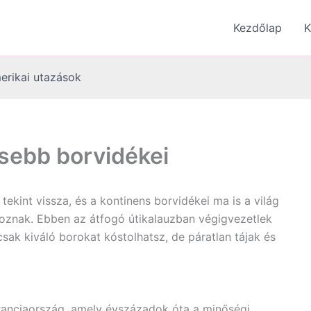
Kezdőlap
K
erikai utazások
esebb borvidékei
kint vissza, és a kontinens borvidékei ma is a világ
rtoznak. Ebben az átfogó útikalauzban végigvezetlek
ak kiváló borokat kóstolhatsz, de páratlan tájak és
ranciaország, amely évszázadok óta a minőségi