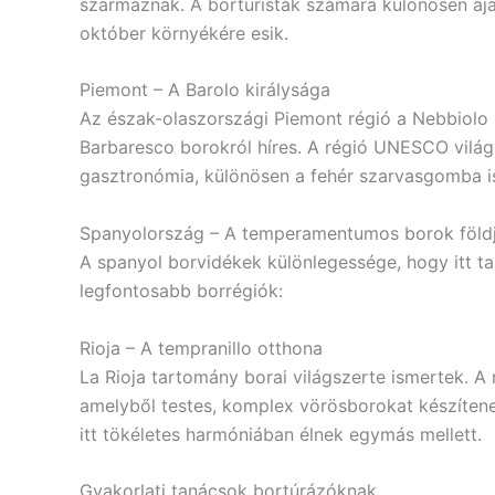
származnak. A borturisták számára különösen ajá
október környékére esik.
Piemont – A Barolo királysága
Az észak-olaszországi Piemont régió a Nebbiolo s
Barbaresco borokról híres. A régió UNESCO világö
gasztronómia, különösen a fehér szarvasgomba is
Spanyolország – A temperamentumos borok föld
A spanyol borvidékek különlegessége, hogy itt ta
legfontosabb borrégiók:
Rioja – A tempranillo otthona
La Rioja tartomány borai világszerte ismertek. A 
amelyből testes, komplex vörösborokat készítene
itt tökéletes harmóniában élnek egymás mellett.
Gyakorlati tanácsok bortúrázóknak