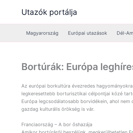
Skip
Utazók portálja
to
content
Magyarország
Európai utazások
Dél-Am
Bortúrák: Európa leghír
Az európai borkultúra évezredes hagyományokra te
legkeresettebb borturisztikai célpontjai közé ta
Európa legcsodálatosabb borvidékein, ahol nem cs
gazdag kulturális örökség is vár.
Franciaország – A bor őshazája
Amikor bortúráról beszélünk, megkerülhetetlen F