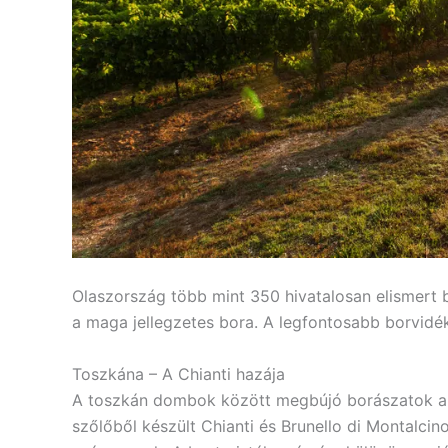
Olaszország több mint 350 hivatalosan elismert 
a maga jellegzetes bora. A legfontosabb borvidék
Toszkána – A Chianti hazája
A toszkán dombok között megbújó borászatok a vi
szőlőből készült Chianti és Brunello di Montalcin