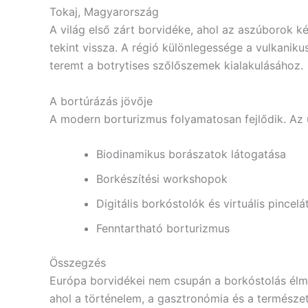
Tokaj, Magyarország
A világ első zárt borvidéke, ahol az aszúborok
tekint vissza. A régió különlegessége a vulkanikus
teremt a botrytises szőlőszemek kialakulásához.
A bortúrázás jövője
A modern borturizmus folyamatosan fejlődik. Az 
Biodinamikus borászatok látogatása
Borkészítési workshopok
Digitális borkóstolók és virtuális pincel
Fenntartható borturizmus
Összegzés
Európa borvidékei nem csupán a borkóstolás élmén
ahol a történelem, a gasztronómia és a természet