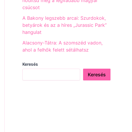
hódítsd meg a legvadabb magyar
csúcsot
A Bakony legszebb arcai: Szurdokok,
betyárok és az a híres „Jurassic Park”
hangulat
Alacsony-Tátra: A szomszéd vadon,
ahol a felhők felett sétálhatsz
Keresés
Keresés