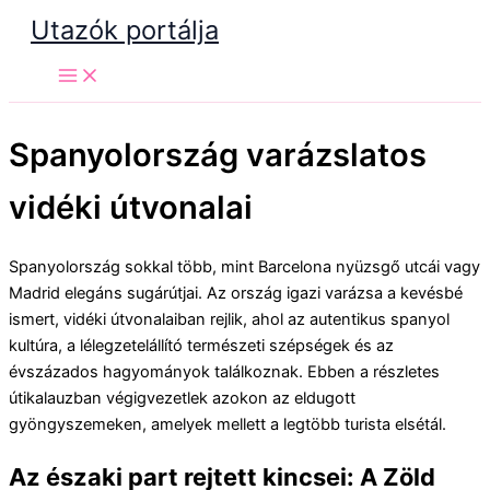
Skip
Utazók portálja
to
content
Spanyolország varázslatos
vidéki útvonalai
Spanyolország sokkal több, mint Barcelona nyüzsgő utcái vagy
Madrid elegáns sugárútjai. Az ország igazi varázsa a kevésbé
ismert, vidéki útvonalaiban rejlik, ahol az autentikus spanyol
kultúra, a lélegzetelállító természeti szépségek és az
évszázados hagyományok találkoznak. Ebben a részletes
útikalauzban végigvezetlek azokon az eldugott
gyöngyszemeken, amelyek mellett a legtöbb turista elsétál.
Az északi part rejtett kincsei: A Zöld