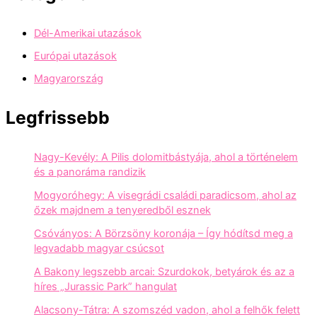
Dél-Amerikai utazások
Európai utazások
Magyarország
Legfrissebb
Nagy-Kevély: A Pilis dolomitbástyája, ahol a történelem
és a panoráma randizik
Mogyoróhegy: A visegrádi családi paradicsom, ahol az
őzek majdnem a tenyeredből esznek
Csóványos: A Börzsöny koronája – Így hódítsd meg a
legvadabb magyar csúcsot
A Bakony legszebb arcai: Szurdokok, betyárok és az a
híres „Jurassic Park” hangulat
Alacsony-Tátra: A szomszéd vadon, ahol a felhők felett