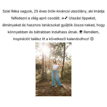
Szia! Réka vagyok, 25 éves örök-kíváncsi utazólány, aki imádja
felfedezni a világ apró csodáit. ✈️💕 Utazási tippeket,
élményeket és hasznos tanácsokat gyűjtök össze neked, hogy
könnyebben és bátrabban indulhass útnak. 🌍 Remélem,
inspirációt találsz itt a következő kalandodhoz! 😊