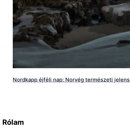
Nordkapp éjféli nap: Norvég természeti jelen
Rólam