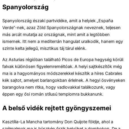
Spanyolország
Spanyolország északi partvidéke, amit a helyiek „España
Verde”-nek, azaz Zöld Spanyolországnak neveznek, teljesen
más arcát mutatja az országnak, mint amit a legtöbben
ismernek. Itt nem a mediterrán hangulat uralkodik, hanem egy
szinte kelta jellegű, misztikus táj tárul elénk.
Az Asturias régióban található Picos de Europa hegység körüli
falvak különösen figyelemreméltóak. A helyi sajtkészítők még
ma is a hagyományos módszerekkel készítik a híres Cabrales
kék sajtot, amelyet barlangokban érlelnek. A hegyi ösvényeken
barangolva nem ritka, hogy vadlovakkal találkozunk, vagy
éppen egy ősi román stílusú templomra bukkanunk.
A belső vidék rejtett gyöngyszemei
Kasztília-La Mancha tartomány Don Quijote földje, ahol a
szélmalmok ma is büszkén őrzik helyüket a dombokon. De a