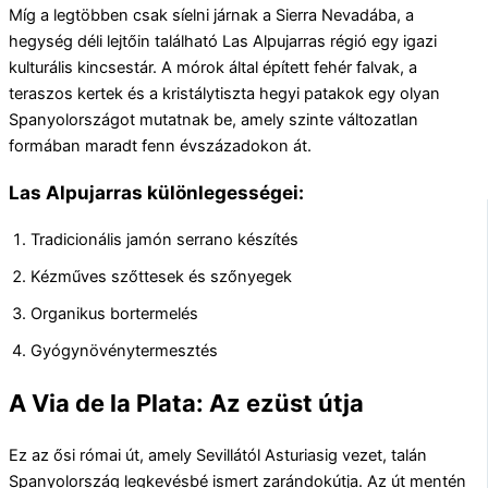
Míg a legtöbben csak síelni járnak a Sierra Nevadába, a
hegység déli lejtőin található Las Alpujarras régió egy igazi
kulturális kincsestár. A mórok által épített fehér falvak, a
teraszos kertek és a kristálytiszta hegyi patakok egy olyan
Spanyolországot mutatnak be, amely szinte változatlan
formában maradt fenn évszázadokon át.
Las Alpujarras különlegességei:
Tradicionális jamón serrano készítés
Kézműves szőttesek és szőnyegek
Organikus bortermelés
Gyógynövénytermesztés
A Via de la Plata: Az ezüst útja
Ez az ősi római út, amely Sevillától Asturiasig vezet, talán
Spanyolország legkevésbé ismert zarándokútja. Az út mentén