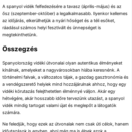
A spanyol vidék felfedezésére a tavasz (április-május) és az
ősz (szeptember-október) a legalkalmasabb. Ilyenkor kellemes
az időjárás, elkerülhetjük a nyári hőséget és a téli esőket,
ráadásul számos helyi fesztivált és ünnepséget is
megtekinthetünk.
Összegzés
Spanyolország vidéki útvonalai olyan autentikus élményeket
kínálnak, amelyeket a nagyvárosokban hiába keresnénk. A
történelmi falvak, a változatos tájak, a gazdag gasztronómia és
a vendégszerető helyiek mind hozzájárulnak ahhoz, hogy egy
vidéki körutazás felejthetetlen élménnyé váljon. Akár egy
hétvégére, akár hosszabb időre tervezünk utazást, a spanyol
vidék mindig tartogat valami újat és meglepőt a látogatók
számára.
Ne feledjük, hogy ezek az útvonalak nem csak úti célok, hanem
időutazások is egyben, ahol még ma is élnek azok a