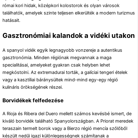
római kori hidak, középkori kolostorok és olyan városok
találhatók, amelyek szinte teljesen elkerülték a modern turizmus
hatásait.
Gasztronómiai kalandok a vidéki utakon
A spanyol vidék egyik legnagyobb vonzereje a autentikus
gasztronómia. Minden régiónak megvannak a maga
specialitásai, amelyeket gyakran csak helyben lehet
megkóstolni. Az extremadurai torták, a galíciai tengeri ételek
vagy a kasztíliai báránysültek mind-mind egy-egy régió
kulináris örökségének részei.
Borvidékek felfedezése
A Rioja és Ribera del Duero mellett számos kevésbé ismert, de
kiváló borvidék található Spanyolországban. A Priorat meredek
teraszain termelt borok vagy a Bierzo régió mencía szőlőből
készült nedűi igazi különlegességnek számítanak a