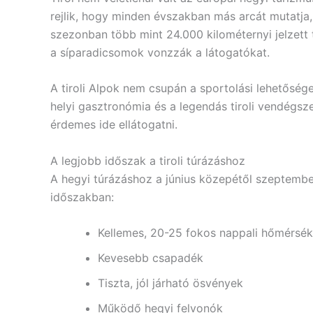
rejlik, hogy minden évszakban más arcát mutatj
szezonban több mint 24.000 kilométernyi jelzett 
a síparadicsomok vonzzák a látogatókat.
A tiroli Alpok nem csupán a sportolási lehetőség
helyi gasztronómia és a legendás tiroli vendégs
érdemes ide ellátogatni.
A legjobb időszak a tiroli túrázáshoz
A hegyi túrázáshoz a június közepétől szeptembe
időszakban:
Kellemes, 20-25 fokos nappali hőmérsék
Kevesebb csapadék
Tiszta, jól járható ösvények
Működő hegyi felvonók