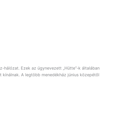
z-hálózat. Ezek az úgynevezett „Hütte”-k általában
ket kínálnak. A legtöbb menedékház június közepétől