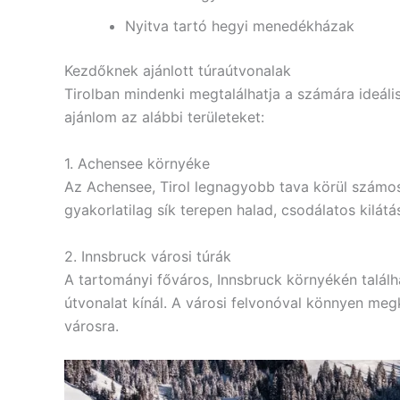
Nyitva tartó hegyi menedékházak
Kezdőknek ajánlott túraútvonalak
Tirolban mindenki megtalálhatja a számára ideál
ajánlom az alábbi területeket:
1. Achensee környéke
Az Achensee, Tirol legnagyobb tava körül számos 
gyakorlatilag sík terepen halad, csodálatos kilát
2. Innsbruck városi túrák
A tartományi főváros, Innsbruck környékén talá
útvonalat kínál. A városi felvonóval könnyen megk
városra.