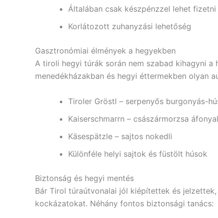
Általában csak készpénzzel lehet fizetni
Korlátozott zuhanyzási lehetőség
Gasztronómiai élmények a hegyekben
A tiroli hegyi túrák során nem szabad kihagyni a h
menedékházakban és hegyi éttermekben olyan aut
Tiroler Gröstl – serpenyős burgonyás-hú
Kaiserschmarrn – császármorzsa áfonyal
Käsespätzle – sajtos nokedli
Különféle helyi sajtok és füstölt húsok
Biztonság és hegyi mentés
Bár Tirol túraútvonalai jól kiépítettek és jelzett
kockázatokat. Néhány fontos biztonsági tanács: