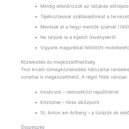
Mindig ellenőrizzük az időjárás-előrejelz
Tájékoztassuk szállásadónkat a tervezet
Mentsük el a hegyi mentők számát (140)
Ne térjünk le a kijelölt ösvényekről
Vigyünk magunkkal feltöltött mobiltelef
Közlekedés és megközelíthetőség
Tirol kiváló tömegközlekedési hálózattal rendelk
vonattal is megközelíthető. A régió főbb városai:
Innsbruck – nemzetközi repülőtérrel
Kitzbühel – híres síközpont
St. Anton am Arlberg – a túrázók és síe
Összegzés