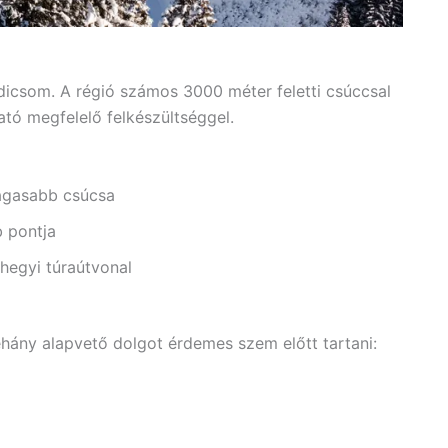
dicsom. A régió számos 3000 méter feletti csúccsal
tó megfelelő felkészültséggel.
agasabb csúcsa
b pontja
egyi túraútvonal
hány alapvető dolgot érdemes szem előtt tartani: