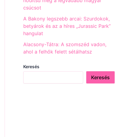
hódítsd meg a legvadabb magyar
csúcsot
A Bakony legszebb arcai: Szurdokok,
betyárok és az a híres „Jurassic Park”
hangulat
Alacsony-Tátra: A szomszéd vadon,
ahol a felhők felett sétálhatsz
Keresés
Keresés