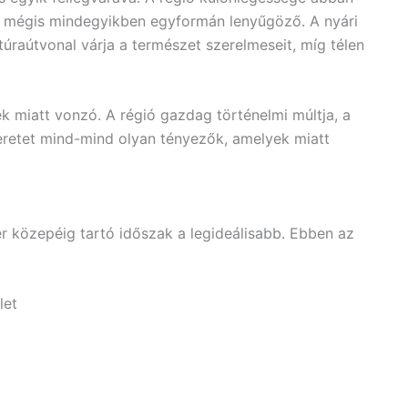
a, mégis mindegyikben egyformán lenyűgöző. A nyári
túraútvonal várja a természet szerelmeseit, míg télen
ek miatt vonzó. A régió gazdag történelmi múltja, a
zeretet mind-mind olyan tényezők, amelyek miatt
r közepéig tartó időszak a legideálisabb. Ebben az
let