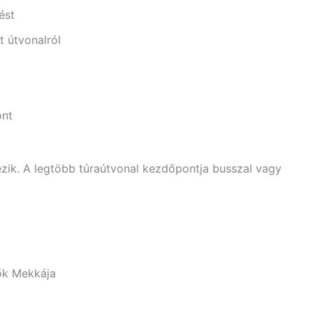
ést
t útvonalról
ont
ezik. A legtöbb túraútvonal kezdőpontja busszal vagy
lők Mekkája