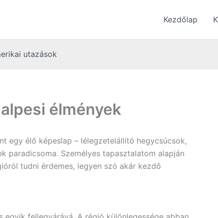
Kezdőlap
K
erikai utazások
k alpesi élmények
nt egy élő képeslap – lélegzetelállító hegycsúcsok,
nyek paradicsoma. Személyes tapasztalatom alapján
gióról tudni érdemes, legyen szó akár kezdő
us egyik fellegvárává. A régió különlegessége abban