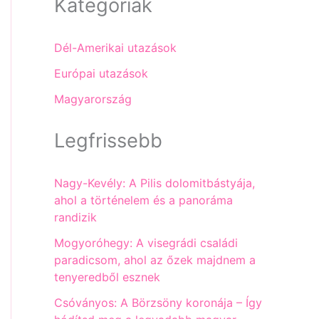
Kategóriák
Dél-Amerikai utazások
Európai utazások
Magyarország
Legfrissebb
Nagy-Kevély: A Pilis dolomitbástyája,
ahol a történelem és a panoráma
randizik
Mogyoróhegy: A visegrádi családi
paradicsom, ahol az őzek majdnem a
tenyeredből esznek
Csóványos: A Börzsöny koronája – Így