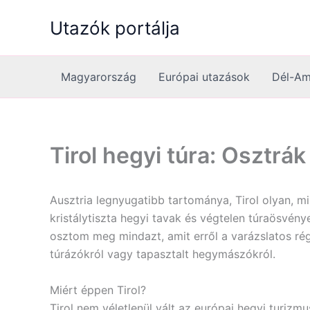
Skip
Utazók portálja
to
content
Magyarország
Európai utazások
Dél-Am
Tirol hegyi túra: Osztrá
Ausztria legnyugatibb tartománya, Tirol olyan, mi
kristálytiszta hegyi tavak és végtelen túraösvé
osztom meg mindazt, amit erről a varázslatos ré
túrázókról vagy tapasztalt hegymászókról.
Miért éppen Tirol?
Tirol nem véletlenül vált az európai hegyi turizm