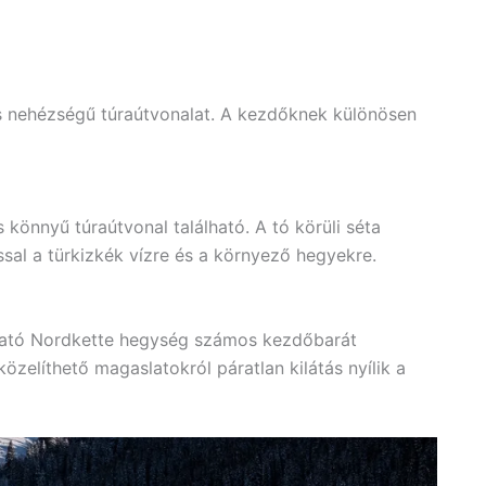
is nehézségű túraútvonalat. A kezdőknek különösen
könnyű túraútvonal található. A tó körüli séta
ással a türkizkék vízre és a környező hegyekre.
lható Nordkette hegység számos kezdőbarát
özelíthető magaslatokról páratlan kilátás nyílik a