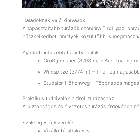
Haladóknak való kihívások
A tapasztaltabb túrázók számára Tirol igazi para
büszkélkedhet, amelyek közül több is megmászha
Ajánlott nehezebb túraútvonalak:
Großglockner (3798 m) – Ausztria legm
Wildspitze (3774 m) – Tirol legmagasab
Stubaier-Höhenweg – Többnapos magash
Praktikus tudnivalók a tiroli túrázáshoz
A biztonságos és élvezetes túrázás érdekében né
Szükséges felszerelés
Vízálló túrabakancs