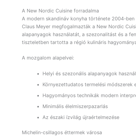
A New Nordic Cuisine forradalma
A modern skandináv konyha története 2004-ben ve
Claus Meyer megfogalmazták a New Nordic Cuisine
alapanyagok használatát, a szezonalitást és a fe
tiszteletben tartotta a régió kulináris hagyománya
A mozgalom alapelvei:
Helyi és szezonális alapanyagok haszná
Környezettudatos termelési módszerek e
Hagyományos technikák modern interpre
Minimális élelmiszerpazarlás
Az északi ízvilág újraértelmezése
Michelin-csillagos éttermek városa