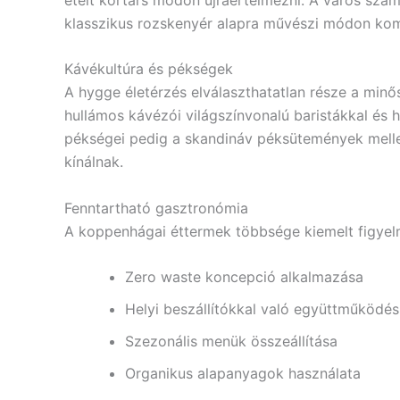
klasszikus rozskenyér alapra művészi módon komp
Kávékultúra és pékségek
A hygge életérzés elválaszthatatlan része a mi
hullámos kávézói világszínvonalú baristákkal és 
pékségei pedig a skandináv péksütemények mellett
kínálnak.
Fenntartható gasztronómia
A koppenhágai éttermek többsége kiemelt figyelm
Zero waste koncepció alkalmazása
Helyi beszállítókkal való együttműködés
Szezonális menük összeállítása
Organikus alapanyagok használata