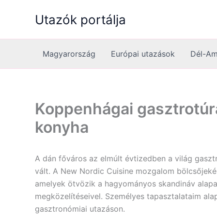
Skip
Utazók portálja
to
content
Magyarország
Európai utazások
Dél-Am
Koppenhágai gasztrotúr
konyha
A dán főváros az elmúlt évtizedben a világ gasz
vált. A New Nordic Cuisine mozgalom bölcsőjekén
amelyek ötvözik a hagyományos skandináv alap
megközelítéseivel. Személyes tapasztalataim ala
gasztronómiai utazáson.