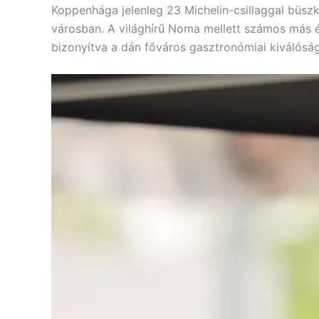
Koppenhága jelenleg 23 Michelin-csillaggal büszk
városban. A világhírű Noma mellett számos más é
bizonyítva a dán főváros gasztronómiai kiválóság