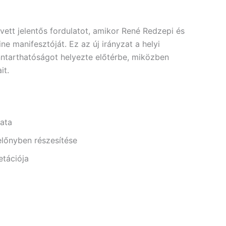
tt jelentős fordulatot, amikor René Redzepi és
 manifesztóját. Ez az új irányzat a helyi
nntarthatóságot helyezte előtérbe, miközben
it.
lata
lőnyben részesítése
tációja