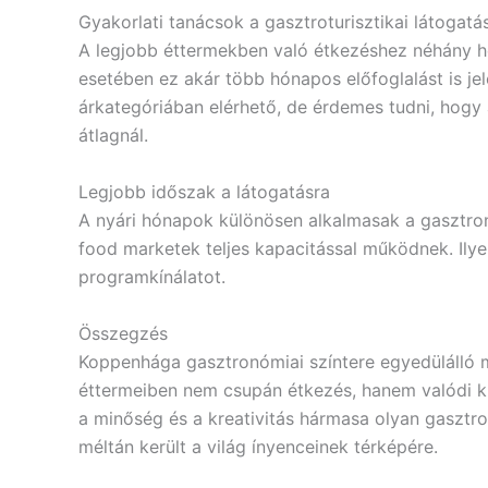
Gyakorlati tanácsok a gasztroturisztikai látogat
A legjobb éttermekben való étkezéshez néhány hét
esetében ez akár több hónapos előfoglalást is je
árkategóriában elérhető, de érdemes tudni, hogy
átlagnál.
Legjobb időszak a látogatásra
A nyári hónapok különösen alkalmasak a gasztron
food marketek teljes kapacitással működnek. Ilyen
programkínálatot.
Összegzés
Koppenhága gasztronómiai színtere egyedülálló m
éttermeiben nem csupán étkezés, hanem valódi kul
a minőség és a kreativitás hármasa olyan gasztro
méltán került a világ ínyenceinek térképére.