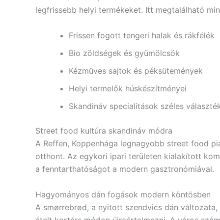
legfrissebb helyi termékeket. Itt megtalálható m
Frissen fogott tengeri halak és rákfélék
Bio zöldségek és gyümölcsök
Kézműves sajtok és péksütemények
Helyi termelők húskészítményei
Skandináv specialitások széles választé
Street food kultúra skandináv módra
A Reffen, Koppenhága legnagyobb street food pi
otthont. Az egykori ipari területen kialakított k
a fenntarthatóságot a modern gasztronómiával.
Hagyományos dán fogások modern köntösben
A smørrebrød, a nyitott szendvics dán változata, 
ételt kortárs módon újraértelmezni. A város szám