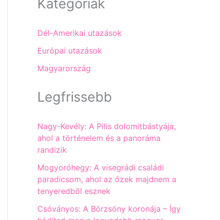
Kategóriák
Dél-Amerikai utazások
Európai utazások
Magyarország
Legfrissebb
Nagy-Kevély: A Pilis dolomitbástyája,
ahol a történelem és a panoráma
randizik
Mogyoróhegy: A visegrádi családi
paradicsom, ahol az őzek majdnem a
tenyeredből esznek
Csóványos: A Börzsöny koronája – Így