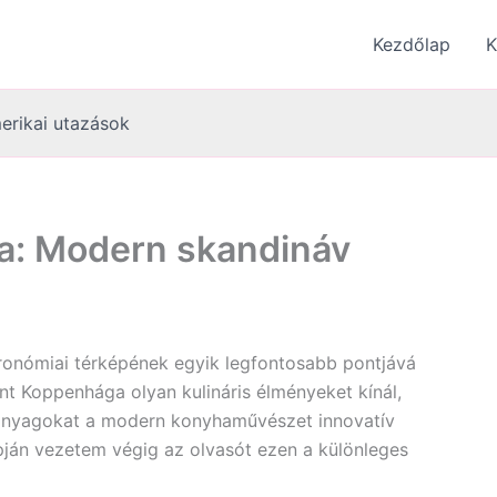
Kezdőlap
K
erikai utazások
a: Modern skandináv
tronómiai térképének egyik legfontosabb pontjává
t Koppenhága olyan kulináris élményeket kínál,
anyagokat a modern konyhaművészet innovatív
pján vezetem végig az olvasót ezen a különleges