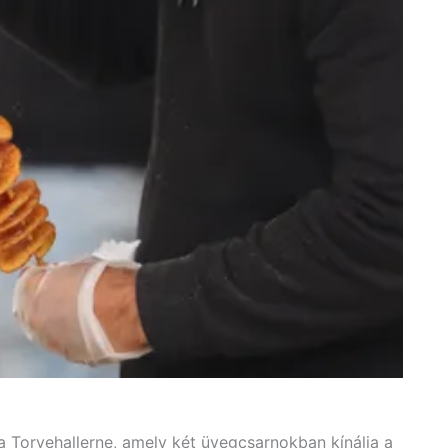
 Torvehallerne, amely két üvegcsarnokban kínálja a