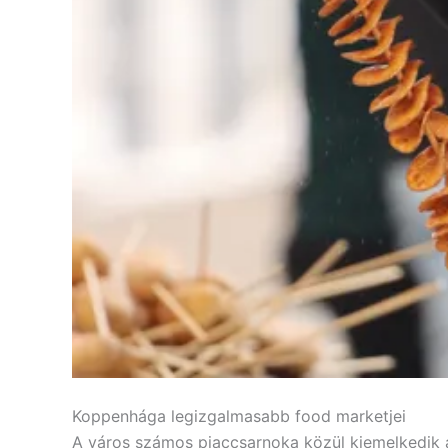
Koppenhága legizgalmasabb food marketjei
A város számos piaccsarnoka közül kiemelkedik a