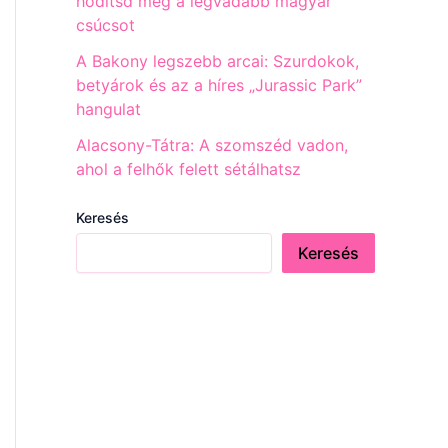
hódítsd meg a legvadabb magyar
csúcsot
A Bakony legszebb arcai: Szurdokok,
betyárok és az a híres „Jurassic Park”
hangulat
Alacsony-Tátra: A szomszéd vadon,
ahol a felhők felett sétálhatsz
Keresés
Keresés