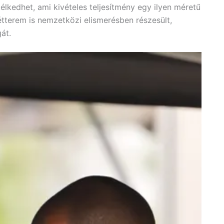
élkedhet, ami kivételes teljesítmény egy ilyen méretű
tterem is nemzetközi elismerésben részesült,
át.