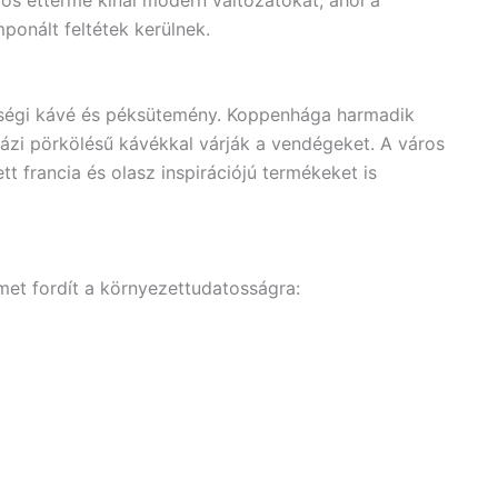
onált feltétek kerülnek.
nőségi kávé és péksütemény. Koppenhága harmadik
házi pörkölésű kávékkal várják a vendégeket. A város
 francia és olasz inspirációjú termékeket is
et fordít a környezettudatosságra: