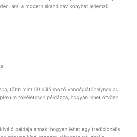
inden, ami a modern skandináv konyhát jellemzi:
ka
aca, több mint 50 különböző vendéglátóhelynek ad
omplexum tökéletesen példázza, hogyan lehet ötvözni
kiváló példája annak, hogyan lehet egy tradicionális
os étterme kínál modern változatokat, ahol a