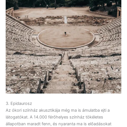
3. Epidaurosz
Az ókori színház akusztikája még ma is ámulatba ejti a
látogatókat. A 14.000 férőhelyes színház tökéletes
állapotban maradt fenn, és nyaranta ma is előadásokat