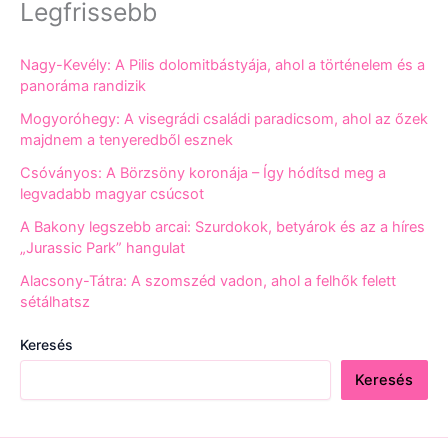
Legfrissebb
Nagy-Kevély: A Pilis dolomitbástyája, ahol a történelem és a
panoráma randizik
Mogyoróhegy: A visegrádi családi paradicsom, ahol az őzek
majdnem a tenyeredből esznek
Csóványos: A Börzsöny koronája – Így hódítsd meg a
legvadabb magyar csúcsot
A Bakony legszebb arcai: Szurdokok, betyárok és az a híres
„Jurassic Park” hangulat
Alacsony-Tátra: A szomszéd vadon, ahol a felhők felett
sétálhatsz
Keresés
Keresés