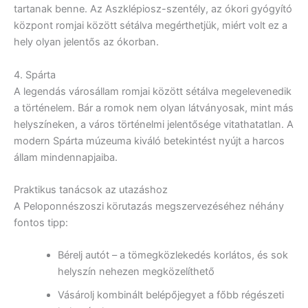
tartanak benne. Az Aszklépiosz-szentély, az ókori gyógyító
központ romjai között sétálva megérthetjük, miért volt ez a
hely olyan jelentős az ókorban.
4. Spárta
A legendás városállam romjai között sétálva megelevenedik
a történelem. Bár a romok nem olyan látványosak, mint más
helyszíneken, a város történelmi jelentősége vitathatatlan. A
modern Spárta múzeuma kiváló betekintést nyújt a harcos
állam mindennapjaiba.
Praktikus tanácsok az utazáshoz
A Peloponnészoszi körutazás megszervezéséhez néhány
fontos tipp:
Bérelj autót – a tömegközlekedés korlátos, és sok
helyszín nehezen megközelíthető
Vásárolj kombinált belépőjegyet a főbb régészeti