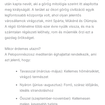
után kapta nevét, aki a görög mitológia szerint itt alapította
meg királyságát. A terület az ókori görög civilizáció egyik
legfontosabb központja volt, ahol olyan jelentős
városállamok virágoztak, mint Spárta, Mükéné és Olümpia.
A régió történelme több ezer évre nyúlik vissza, és ma is
számtalan régészeti lelőhely, rom és műemlék őrzi ezt a
gazdag örökséget.
Mikor érdemes utazni?
A Peloponnészosz mediterrán éghajlattal rendelkezik, ami
azt jelenti, hogy:
Tavasszal (március-május): Kellemes hőmérséklet,
virágzó természet
Nyáron (június-augusztus): Forró, száraz időjárás,
ideális strandoláshoz
Ősszel (szeptember-november): Kellemesen
meleg, kevesebb turista