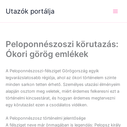
Skip
Utazók portálja
to
content
Peloponnészoszi körutazás:
Ókori görög emlékek
A Peloponnészoszi-félsziget Görögország egyik
legvarázslatosabb régiója, ahol az ókori történelem szinte
minden sarkon tetten érhető. Személyes utazási élményeim
alapján osztom meg veletek, miért érdemes felkeresni ezt a
történelmi kincsestárat, és hogyan érdemes megtervezni
egy körutazást ezen a csodálatos vidéken.
A Peloponnészosz történelmi jelentősége
A félsziget neve már önmagában is legendás: Pelopsz király