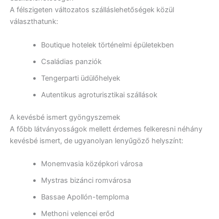
A félszigeten változatos szálláslehetőségek közül
választhatunk:
Boutique hotelek történelmi épületekben
Családias panziók
Tengerparti üdülőhelyek
Autentikus agroturisztikai szállások
A kevésbé ismert gyöngyszemek
A főbb látványosságok mellett érdemes felkeresni néhány
kevésbé ismert, de ugyanolyan lenyűgöző helyszínt:
Monemvasia középkori városa
Mystras bizánci romvárosa
Bassae Apollón-temploma
Methoni velencei erőd