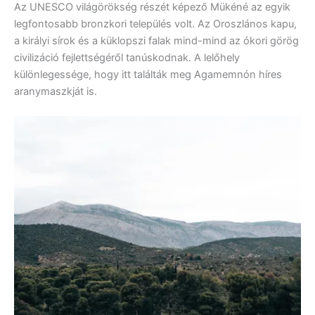
Az UNESCO világörökség részét képező Mükéné az egyik
legfontosabb bronzkori település volt. Az Oroszlános kapu,
a királyi sírok és a küklopszi falak mind-mind az ókori görög
civilizáció fejlettségéről tanúskodnak. A lelőhely
különlegessége, hogy itt találták meg Agamemnón híres
aranymaszkját is.