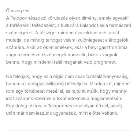
Összegzés
A Peloponnészoszi körutazás olyan élmény, amely egyesíti
a történelmi felfedezést, a kulturális kalandot és a természeti
szépségeket. A félsziget minden évszakban más arcát
mutatja, de mindig tartogat valami különlegeset a látogatók
számára. Akár az ókori emlékek, akár a helyi gasztronómia
vagy a természeti szépségek vonzzák, biztos vagyok
benne, hogy mindenki talál magának való programot.
Ne feledjük, hogy ez a régió nem csak turistalátványosság,
hanem az európai civilizáció bölcsője is. Minden kő, minden
rom egy történetet mesél el, és rajtunk múlik, hogy mennyi
időt szánunk ezeknek a történeteknek a megismerésére.
Egy dolog biztos: a Peloponnészosz olyan úti cél, amely
után már nem leszünk ugyanazok, mint előtte voltunk.