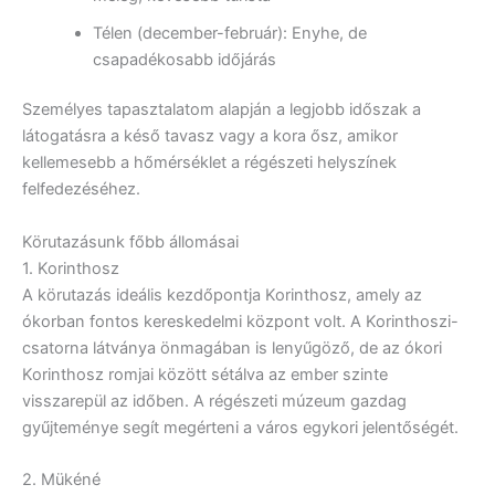
Télen (december-február): Enyhe, de
csapadékosabb időjárás
Személyes tapasztalatom alapján a legjobb időszak a
látogatásra a késő tavasz vagy a kora ősz, amikor
kellemesebb a hőmérséklet a régészeti helyszínek
felfedezéséhez.
Körutazásunk főbb állomásai
1. Korinthosz
A körutazás ideális kezdőpontja Korinthosz, amely az
ókorban fontos kereskedelmi központ volt. A Korinthoszi-
csatorna látványa önmagában is lenyűgöző, de az ókori
Korinthosz romjai között sétálva az ember szinte
visszarepül az időben. A régészeti múzeum gazdag
gyűjteménye segít megérteni a város egykori jelentőségét.
2. Mükéné