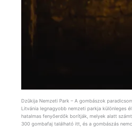
Dzūkija Nemzeti Park – A gombászok paradicso
Litvánia legnagyobb nemzeti parkja különleges él
hatalmas fenyőerdők borítják, melyek alatt számt
300 gombafaj található itt, és a gombászás nemc