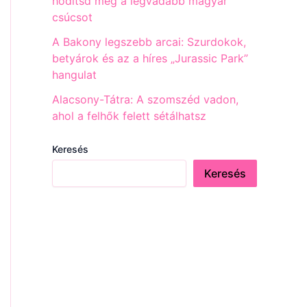
hódítsd meg a legvadabb magyar
csúcsot
A Bakony legszebb arcai: Szurdokok,
betyárok és az a híres „Jurassic Park”
hangulat
Alacsony-Tátra: A szomszéd vadon,
ahol a felhők felett sétálhatsz
Keresés
Keresés