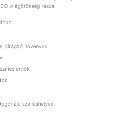
SCO világörökség része.
sához
és, virágzó növények
ás
színes erdők
rtok
egóriájú szálláshelyek: