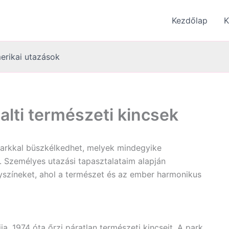
Kezdőlap
K
erikai utazások
alti természeti kincsek
i parkkal büszkélkedhet, melyek mindegyike
jt. Személyes utazási tapasztalataim alapján
lyszíneket, ahol a természet és az ember harmonikus
a, 1974 óta őrzi páratlan természeti kincseit. A park