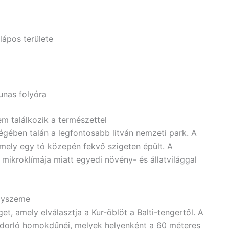
lápos területe
unas folyóra
em találkozik a természettel
őségében talán a legfontosabb litván nemzeti park. A
amely egy tó közepén fekvő szigeten épült. A
s mikroklímája miatt egyedi növény- és állatvilággal
ngyszeme
et, amely elválasztja a Kur-öblöt a Balti-tengertől. A
ndorló homokdűnéi, melyek helyenként a 60 méteres