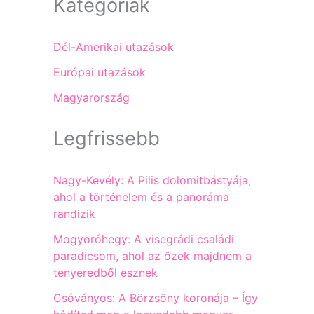
Kategóriák
Dél-Amerikai utazások
Európai utazások
Magyarország
Legfrissebb
Nagy-Kevély: A Pilis dolomitbástyája,
ahol a történelem és a panoráma
randizik
Mogyoróhegy: A visegrádi családi
paradicsom, ahol az őzek majdnem a
tenyeredből esznek
Csóványos: A Börzsöny koronája – Így