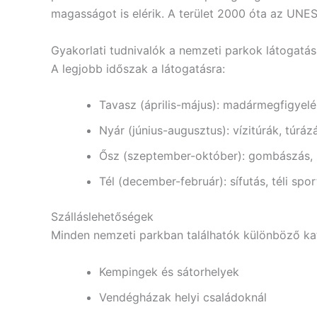
magasságot is elérik. A terület 2000 óta az UNE
Gyakorlati tudnivalók a nemzeti parkok látogatá
A legjobb időszak a látogatásra:
Tavasz (április-május): madármegfigyel
Nyár (június-augusztus): vízitúrák, túráz
Ősz (szeptember-október): gombászás, 
Tél (december-február): sífutás, téli spo
Szálláslehetőségek
Minden nemzeti parkban találhatók különböző kat
Kempingek és sátorhelyek
Vendégházak helyi családoknál