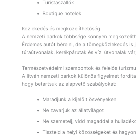
Turistaszállók
Boutique hotelek
Közlekedés és megközelíthetőség
A nemzeti parkok többsége könnyen megközelíth
Érdemes autót bérelni, de a tömegközlekedés is jó
túraútvonalak, kerékpárutak és vízi útvonalak vár
Természetvédelmi szempontok és felelős turizmu
A litván nemzeti parkok különös figyelmet fordí
hogy betartsuk az alapvető szabályokat:
Maradjunk a kijelölt ösvényeken
Ne zavarjuk az állatvilágot
Ne szemetelj, vidd magaddal a hulladék
Tiszteld a helyi közösségeket és hagy