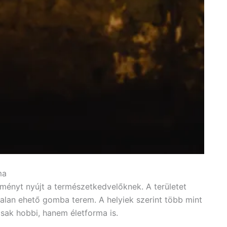
ma
ményt nyújt a természetkedvelőknek. A területet
alan ehető gomba terem. A helyiek szerint több mint
sak hobbi, hanem életforma is.