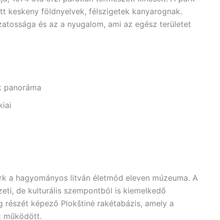
ött keskeny földnyelvek, félszigetek kanyarognak.
ozatossága és az a nyugalom, ami az egész területet
ik panoráma
kiai
 park a hagyományos litván életmód eleven múzeuma. A
zeti, de kulturális szempontból is kiemelkedő
g részét képező Plokštinė rakétabázis, amely a
t működött.