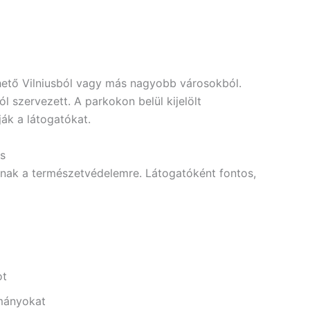
ető Vilniusból vagy más nagyobb városokból.
l szervezett. A parkokon belül kijelölt
ják a látogatókat.
s
tanak a természetvédelemre. Látogatóként fontos,
ot
ományokat