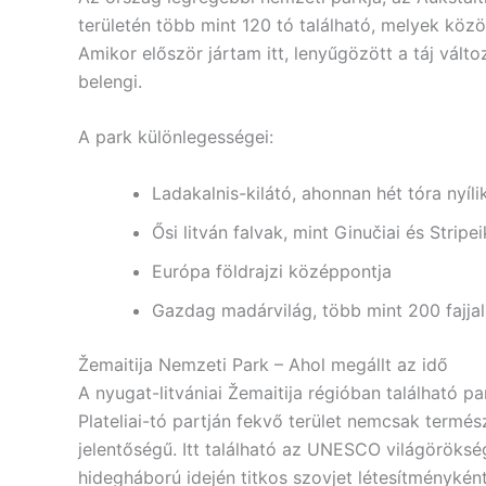
területén több mint 120 tó található, melyek köz
Amikor először jártam itt, lenyűgözött a táj vált
belengi.
A park különlegességei:
Ladakalnis-kilátó, ahonnan hét tóra nyíl
Ősi litván falvak, mint Ginučiai és Stripei
Európa földrajzi középpontja
Gazdag madárvilág, több mint 200 fajjal
Žemaitija Nemzeti Park – Ahol megállt az idő
A nyugat-litvániai Žemaitija régióban található
Plateliai-tó partján fekvő terület nemcsak termés
jelentőségű. Itt található az UNESCO világöröksé
hidegháború idején titkos szovjet létesítménykén