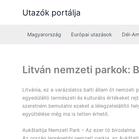
Skip
Utazók portálja
to
content
Magyarország
Európai utazások
Dél-Am
Litván nemzeti parkok: B
Litvánia, ez a varázslatos balti állam öt nemzet
egyedülálló természeti és kulturális értékeket re
szeretném bemutatni ezeket a lélegzetelállító he
együttélése még ma is tetten érhető.
Aukštaitija Nemzeti Park – Az ezer tó birodalma
Az ország legrégebbi nemzeti parkja, az Aukštaitij