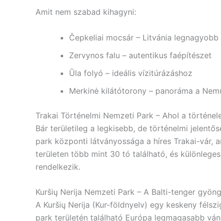
Amit nem szabad kihagyni:
Čepkeliai mocsár – Litvánia legnagyobb 
Zervynos falu – autentikus faépítészet
Ūla folyó – ideális vízitúrázáshoz
Merkinė kilátótorony – panoráma a Nem
Trakai Történelmi Nemzeti Park – Ahol a történel
Bár területileg a legkisebb, de történelmi jelent
park központi látványossága a híres Trakai-vár, 
területen több mint 30 tó található, és különlege
rendelkezik.
Kuršių Nerija Nemzeti Park – A Balti-tenger gyö
A Kuršių Nerija (Kur-földnyelv) egy keskeny félszig
park területén található Európa legmagasabb vá