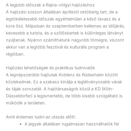
A legjobb időszak a Rajna-völgyi hajózáshoz
A hajózási szezon általában áprilistól októberig tart, de a
legtökéletesebb időszak egyértelműen a késő tavasz és a
kora ősz. Májusban és szeptemberben kellemes az időjárás,
kevesebb a turista, és a szőlőskertek is különleges látványt
nyújtanak. Nyáron számíthatunk nagyobb tömegre, viszont
ekkor van a legtöbb fesztivál és kulturális program a
régióban.
Hajózási lehetőségek és praktikus tudnivalók
A legnépszerűbb hajóutak Koblenz és Rüdesheim között
közlekednek. Ez a szakasz kínálja a leglátványosabb várak
és tájak sorozatát. A hajótársaságok közül a KD (Köln-
Düsseldorfer) a legismertebb, de több kisebb szolgáltató is
működik a területen.
Amit érdemes tudni az utazás előtt:
A jegyek általában rugalmasan használhatók fel