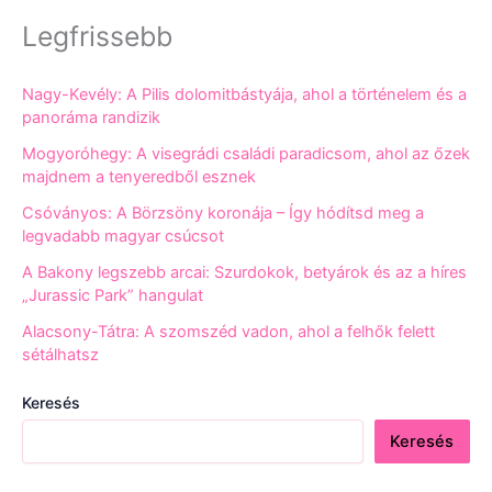
Legfrissebb
Nagy-Kevély: A Pilis dolomitbástyája, ahol a történelem és a
panoráma randizik
Mogyoróhegy: A visegrádi családi paradicsom, ahol az őzek
majdnem a tenyeredből esznek
Csóványos: A Börzsöny koronája – Így hódítsd meg a
legvadabb magyar csúcsot
A Bakony legszebb arcai: Szurdokok, betyárok és az a híres
„Jurassic Park” hangulat
Alacsony-Tátra: A szomszéd vadon, ahol a felhők felett
sétálhatsz
Keresés
Keresés