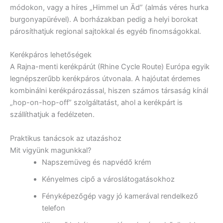
módokon, vagy a híres „Himmel un Äd” (almás véres hurka
burgonyapürével). A borházakban pedig a helyi borokat
párosíthatjuk regional sajtokkal és egyéb finomságokkal.
Kerékpáros lehetőségek
A Rajna-menti kerékpárút (Rhine Cycle Route) Európa egyik
legnépszerűbb kerékpáros útvonala. A hajóutat érdemes
kombinálni kerékpározással, hiszen számos társaság kínál
„hop-on-hop-off” szolgáltatást, ahol a kerékpárt is
szállíthatjuk a fedélzeten.
Praktikus tanácsok az utazáshoz
Mit vigyünk magunkkal?
Napszemüveg és napvédő krém
Kényelmes cipő a városlátogatásokhoz
Fényképezőgép vagy jó kamerával rendelkező
telefon