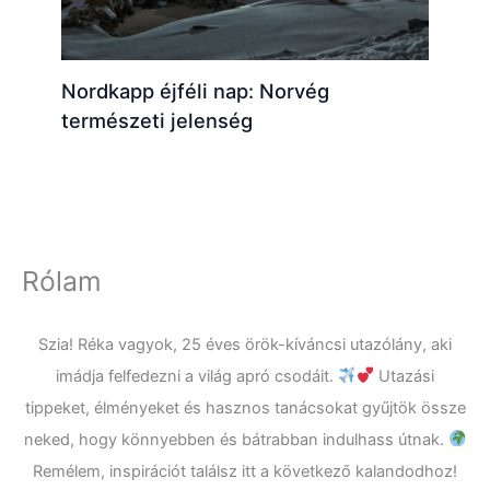
Nordkapp éjféli nap: Norvég
természeti jelenség
Rólam
Szia! Réka vagyok, 25 éves örök-kíváncsi utazólány, aki
imádja felfedezni a világ apró csodáit.
Utazási
tippeket, élményeket és hasznos tanácsokat gyűjtök össze
neked, hogy könnyebben és bátrabban indulhass útnak.
Remélem, inspirációt találsz itt a következő kalandodhoz!