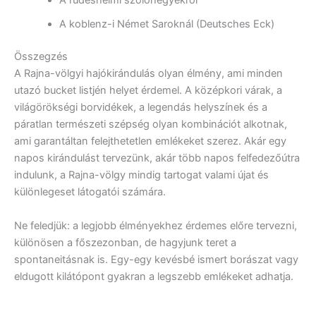
A rüdesheimi szőlőhegyekről
A koblenz-i Német Saroknál (Deutsches Eck)
Összegzés
A Rajna-völgyi hajókirándulás olyan élmény, ami minden
utazó bucket listjén helyet érdemel. A középkori várak, a
világörökségi borvidékek, a legendás helyszínek és a
páratlan természeti szépség olyan kombinációt alkotnak,
ami garantáltan felejthetetlen emlékeket szerez. Akár egy
napos kirándulást tervezünk, akár több napos felfedezőútra
indulunk, a Rajna-völgy mindig tartogat valami újat és
különlegeset látogatói számára.
Ne feledjük: a legjobb élményekhez érdemes előre tervezni,
különösen a főszezonban, de hagyjunk teret a
spontaneitásnak is. Egy-egy kevésbé ismert borászat vagy
eldugott kilátópont gyakran a legszebb emlékeket adhatja.