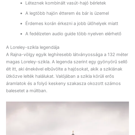
Léteznek kombinált vasút-hajó bérletek
A legtöbb hajón étterem és bár is üzemel
Érdemes korán érkezni a jobb ülőhelyek miatt
A fedélzeten audio guide több nyelven elérhető
A Loreley-szikla legendája
A Rajna-völgy egyik leghíresebb látványossága a 132 méter
magas Loreley-szikla. A legenda szerint egy gyönyörű sellő
élt itt, aki énekével elbűvölte a hajósokat, akik a sziklának
ütközve lelték halálukat. Valójában a szikla körüli erős
áramlatok és a folyó keskeny szakasza okozott számos
balesetet a múltban.