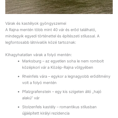
Várak és kastélyok gyöngyszemei
A Rajna mentén több mint 40 vár és erőd található,
mindegyik egyedi történettel és építészeti stílussal. A
legfontosabb látnivalók közé tartoznak:
Kihagyhatatlan várak a folyó mentén:
Marksburg – az egyetlen soha le nem rombolt
középkori vár a Közép-Rajna völgyében
Rheinfels vára – egykor a legnagyobb erődítmény
volt a folyó mentén
Pfalzgrafenstein – egy kis szigeten álló „hajó
alakú” vár
Stolzenfels kastély – romantikus stílusban
újjáépített királyi rezidencia