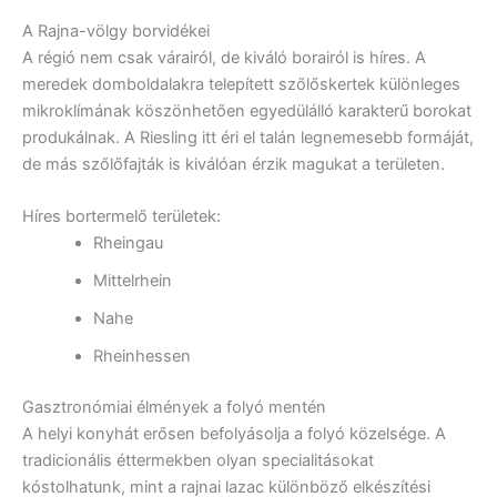
A Rajna-völgy borvidékei
A régió nem csak várairól, de kiváló borairól is híres. A
meredek domboldalakra telepített szőlőskertek különleges
mikroklímának köszönhetően egyedülálló karakterű borokat
produkálnak. A Riesling itt éri el talán legnemesebb formáját,
de más szőlőfajták is kiválóan érzik magukat a területen.
Híres bortermelő területek:
Rheingau
Mittelrhein
Nahe
Rheinhessen
Gasztronómiai élmények a folyó mentén
A helyi konyhát erősen befolyásolja a folyó közelsége. A
tradicionális éttermekben olyan specialitásokat
kóstolhatunk, mint a rajnai lazac különböző elkészítési