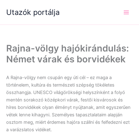
Skip
Utazók portálja
to
content
Rajna-völgy hajókirándulás:
Német várak és borvidékek
A Rajna-völgy nem csupán egy úti cél – ez maga a
történelem, kultúra és természeti szépség tökéletes
összhangja. UNESCO világörökségi helyszínként a folyó
mentén sorakozó középkori várak, festői kisvárosok és
híres borvidékek olyan élményt nyújtanak, amit egyszerűen
vétek lenne kihagyni. Személyes tapasztalataim alapján
osztom meg, miért érdemes hajóra szállni és felfedezni ezt
a varázslatos vidéket.