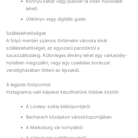
Könnyű kabát vagy pulóver (a vízen hűvösebb
lehet)
Útikönyv vagy digitális guide
Szálláslehetőségek
A folyó mentén számos történelmi városka kínál
szálláslehetőséget, az egyszerű panzióktól a
luxusszállodákig. Különleges élmény lehet egy várkastély-
hotelben megszállni, vagy egy családias borászat
vendégházában tölteni az éjszakát.
A legjobb fotópontok
Instagramra való képeket készíthetünk többek között:
A Loreley-szikla kilátópontjáról
Bacharach középkori városközpontjában
A Marksburg vár tornyaiból