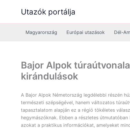
Skip
Utazók portálja
to
content
Magyarország
Európai utazások
Dél-Am
Bajor Alpok túraútvonal
kirándulások
A Bajor Alpok Németország legdélebbi részén húz
természeti szépségével, hanem változatos túraút
tapasztalatom alapján ez a régió tökéletes válas
hegymászóknak. Ebben a részletes útmutatóban
azokat a praktikus információkat, amelyeket min