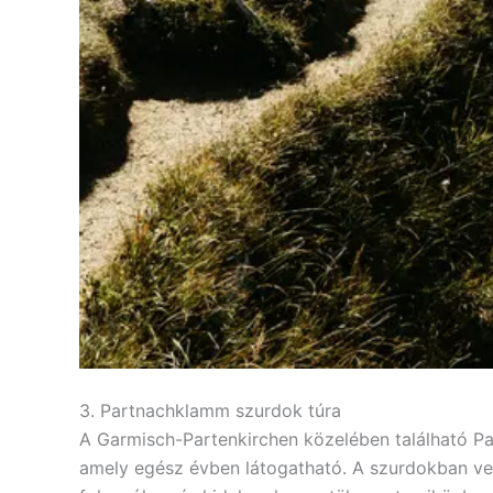
3. Partnachklamm szurdok túra
A Garmisch-Partenkirchen közelében található P
amely egész évben látogatható. A szurdokban vez