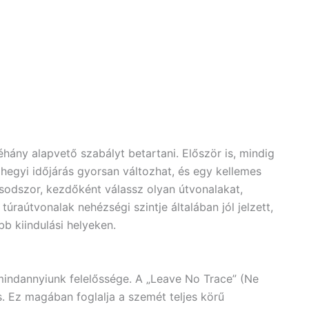
hány alapvető szabályt betartani. Először is, mindig
 A hegyi időjárás gyorsan változhat, és egy kellemes
sodszor, kezdőként válassz olyan útvonalakat,
úraútvonalak nehézségi szintje általában jól jelzett,
b kiindulási helyeken.
indannyiunk felelőssége. A „Leave No Trace” (Ne
. Ez magában foglalja a szemét teljes körű