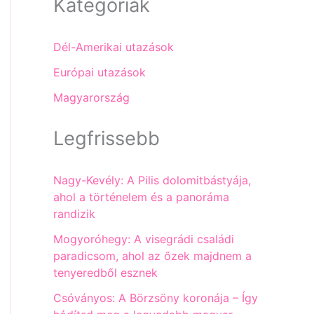
Kategóriák
Dél-Amerikai utazások
Európai utazások
Magyarország
Legfrissebb
Nagy-Kevély: A Pilis dolomitbástyája,
ahol a történelem és a panoráma
randizik
Mogyoróhegy: A visegrádi családi
paradicsom, ahol az őzek majdnem a
tenyeredből esznek
Csóványos: A Börzsöny koronája – Így