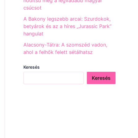
hódítsd meg a legvadabb magyar
csúcsot
A Bakony legszebb arcai: Szurdokok,
betyárok és az a híres „Jurassic Park”
hangulat
Alacsony-Tátra: A szomszéd vadon,
ahol a felhők felett sétálhatsz
Keresés
Keresés