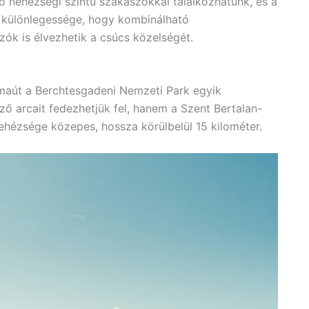
ő nehézségi szintű szakaszokkal találkozhatunk, és a
a különlegessége, hogy kombinálható
zók is élvezhetik a csúcs közelségét.
maút a Berchtesgadeni Nemzeti Park egyik
 arcait fedezhetjük fel, hanem a Szent Bertalan-
nehézsége közepes, hossza körülbelül 15 kilométer.