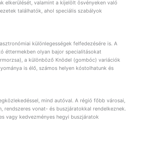
 elkerülését, valamint a kijelölt ösvényeken való
zetek találhatók, ahol speciális szabályok
gasztronómiai különlegességek felfedezésére is. A
ó éttermekben olyan bajor specialitásokat
ármorzsa), a különböző Knödel (gombóc) variációk
agyománya is élő, számos helyen kóstolhatunk és
gközlekedéssel, mind autóval. A régió főbb városai,
 rendszeres vonat- és buszjáratokkal rendelkeznek.
nes vagy kedvezményes hegyi buszjáratok