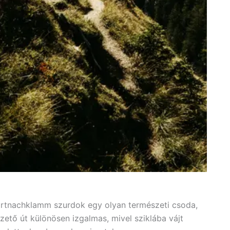
artnachklamm szurdok egy olyan természeti csoda,
ető út különösen izgalmas, mivel sziklába vájt