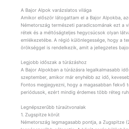
A Bajor Alpok varázslatos világa
Amikor először látogattam el a Bajor Alpokba, a
Németország természeti paradicsomának ezt a vidé
rétek és a méltóságteljes hegycsúcsok olyan lát
emlékezetébe. A régió különlegessége, hogy a te
örökséggel is rendelkezik, amit a jellegzetes baj
Legjobb időszak a túrázáshoz
A Bajor Alpokban a túrázásra legalkalmasabb idő
szeptember, amikor már enyhébb az idő, kevesebb 
Fontos megjegyezni, hogy a magasabban fekvő te
periódusok, ezért mindig érdemes több réteg ruh
Legnépszerűbb túraútvonalak
1. Zugspitze körút
Németország legmagasabb pontja, a Zugspitze (29