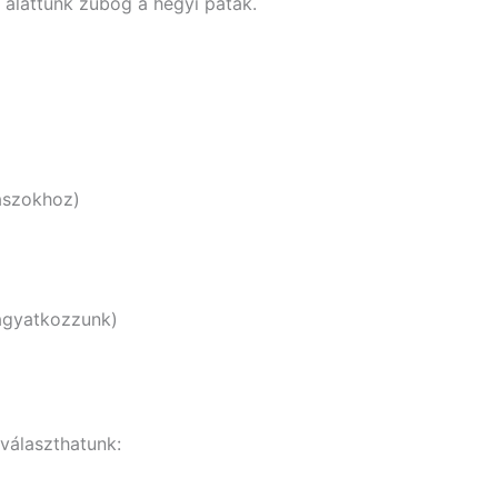
 alattunk zubog a hegyi patak.
aszokhoz)
hagyatkozzunk)
választhatunk: