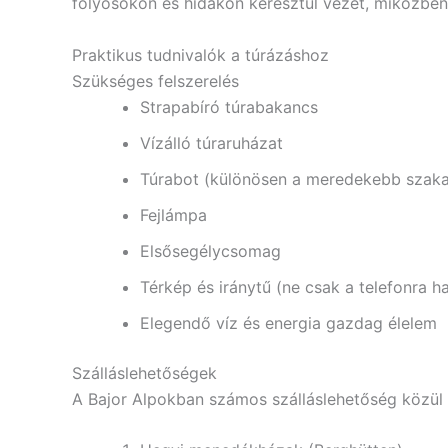
folyosókon és hidakon keresztül vezet, miközben
Praktikus tudnivalók a túrázáshoz
Szükséges felszerelés
Strapabíró túrabakancs
Vízálló túraruházat
Túrabot (különösen a meredekebb szak
Fejlámpa
Elsősegélycsomag
Térkép és iránytű (ne csak a telefonra 
Elegendő víz és energia gazdag élelem
Szálláslehetőségek
A Bajor Alpokban számos szálláslehetőség közül 