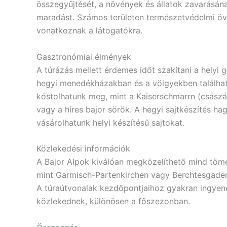
összegyűjtését, a növények és állatok zavarásának
maradást. Számos területen természetvédelmi öve
vonatkoznak a látogatókra.
Gasztronómiai élmények
A túrázás mellett érdemes időt szakítani a helyi 
hegyi menedékházakban és a völgyekben találhat
kóstolhatunk meg, mint a Kaiserschmarrn (csász
vagy a híres bajor sörök. A hegyi sajtkészítés h
vásárolhatunk helyi készítésű sajtokat.
Közlekedési információk
A Bajor Alpok kiválóan megközelíthető mind töme
mint Garmisch-Partenkirchen vagy Berchtesgaden,
A túraútvonalak kezdőpontjaihoz gyakran ingye
közlekednek, különösen a főszezonban.