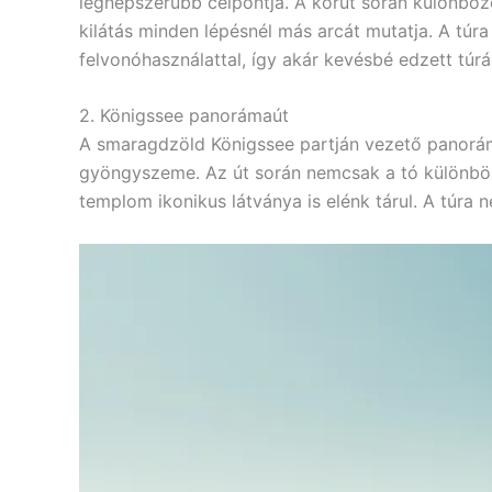
legnépszerűbb célpontja. A körút során különböz
kilátás minden lépésnél más arcát mutatja. A túr
felvonóhasználattal, így akár kevésbé edzett túrá
2. Königssee panorámaút
A smaragdzöld Königssee partján vezető panorá
gyöngyszeme. Az út során nemcsak a tó különböző
templom ikonikus látványa is elénk tárul. A túra 