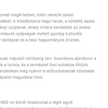
zonnal megértettem, miért nevezik sokan
ket. A kristálytiszta hegyi tavak, a zöldellő alpesi
ványt nyújtanak, amely örökre bevésődik az ember
rmészeti szépségek mellett gazdag kulturális
or építészet és a helyi hagyományok őriznek.
szak májustól októberig tart. Személyes ajánlásom a
a turista, és a természet őszi színekbe öltözik.
rületeken még nyáron is előfordulhatnak hűvösebb
ázatot magunkkal vinni.
62 m) körüli túraútvonal a régió egyik