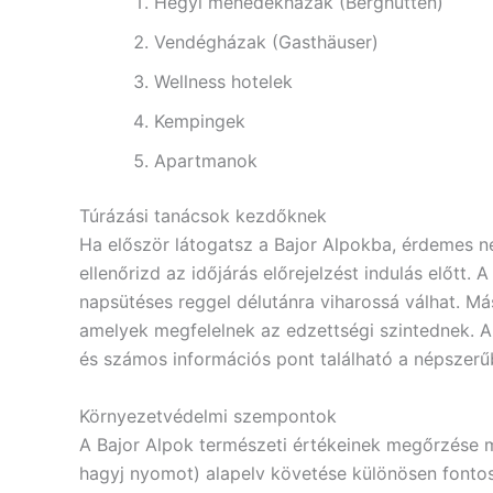
Hegyi menedékházak (Berghütten)
Vendégházak (Gasthäuser)
Wellness hotelek
Kempingek
Apartmanok
Túrázási tanácsok kezdőknek
Ha először látogatsz a Bajor Alpokba, érdemes né
ellenőrizd az időjárás előrejelzést indulás előtt.
napsütéses reggel délutánra viharossá válhat. Má
amelyek megfelelnek az edzettségi szintednek. A t
és számos információs pont található a népszerűb
Környezetvédelmi szempontok
A Bajor Alpok természeti értékeinek megőrzése m
hagyj nyomot) alapelv követése különösen fontos