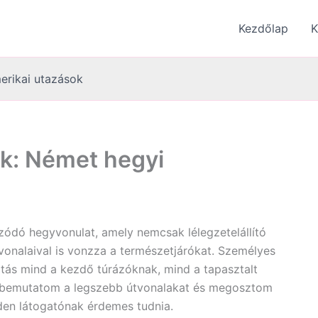
Kezdőlap
K
erikai utazások
ak: Német hegyi
ódó hegyvonulat, amely nemcsak lélegzetelállító
vonalaival is vonzza a természetjárókat. Személyes
ztás mind a kezdő túrázóknak, mind a tapasztalt
 bemutatom a legszebb útvonalakat és megosztom
den látogatónak érdemes tudnia.